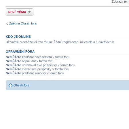
Zobrazit té
Odeslat nové téma
Zpět na Obsah fóra
KDO JE ONLINE
Uživatelé procházející toto fórum: Žádní registrovaní uživatelé a 1 návštěvník
OPRÁVNĚNÍ FÓRA
Nemůžete
zakládat nová témata v tomto fóru
Nemůžete
odpovídat v tomto fóru
Nemůžete
upravovat své příspěvky v tomto fóru
Nemůžete
mazat své příspěvky v tomto fóru
Nemůžete
přikládat soubory v tomto fóru
Obsah fóra