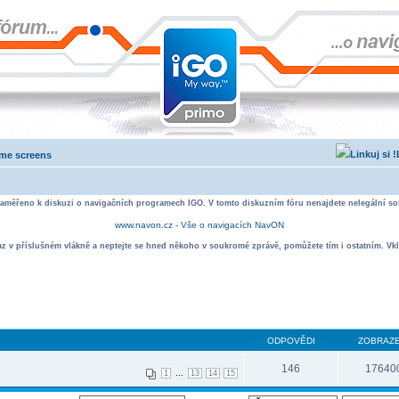
ome screens
zaměřeno k diskuzi o navigačních programech IGO. V tomto diskuzním fóru nenajdete nelegální sof
www.navon.cz - Vše o navigacích NavON
taz v příslušném vlákně a neptejte se hned někoho v soukromé zprávě, pomůžete tím i ostatním. Vkl
ODPOVĚDI
ZOBRAZE
146
17640
...
1
13
14
15