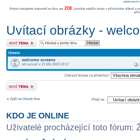
www.navon.
ZDE
Pokud nenajdete odpověď na fóru ani
, položte nejdřív dotaz v příslušném vlákně a 
pří
Uvítací obrázky - welc
Odeslat nové téma
TÉMATA
welcome screens
od Lucca1 v 21 bře 2010 19:17
Zobrazit témata za předchozí:
Odeslat nové téma
Zpět na Obsah fóra
Přejít na:
KDO JE ONLINE
Uživatelé procházející toto fórum: 