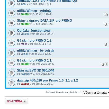
DimkaWA 1.5.6 pro Primo 2 a utilita IQS
od
lapal
v 07 dub 2013 18:24
utilita Wiman - originál
od
amatér
v 25 lis 2012 16:38
Skiny a úpravy DATA.ZIP pro PRIMO
od
amatér
v 10 bře 2010 18:11
Obrázky Junctionview
od
vu5936
v 04 led 2013 00:14
GJ skin pro PRIMO 1.2
od
Ivo K
v 01 bře 2011 17:15
utilita Wiman - by velsak
od
velsak
v 28 lis 2012 12:22
GJ skin pro PRIMO 1.1.
od
amatér
v 26 kvě 2010 20:42
1
Skin na EVO 3D 960x540
od
nalim66
v 07 srp 2012 20:40
data.zip 480x320 pro Primo 1.0, 1.1 a 1.2
od
Jasper
v 08 črc 2010 20:07
Zobrazit témata za předchozí:
Odeslat nové téma