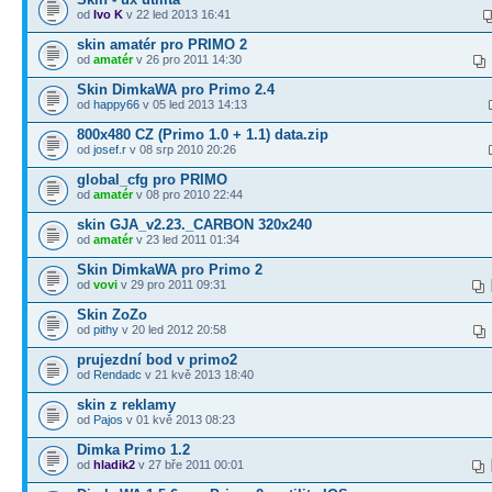
od
Ivo K
v 22 led 2013 16:41
skin amatér pro PRIMO 2
od
amatér
v 26 pro 2011 14:30
Skin DimkaWA pro Primo 2.4
od
happy66
v 05 led 2013 14:13
800x480 CZ (Primo 1.0 + 1.1) data.zip
od
josef.r
v 08 srp 2010 20:26
global_cfg pro PRIMO
od
amatér
v 08 pro 2010 22:44
skin GJA_v2.23._CARBON 320х240
od
amatér
v 23 led 2011 01:34
Skin DimkaWA pro Primo 2
od
vovi
v 29 pro 2011 09:31
Skin ZoZo
od
pithy
v 20 led 2012 20:58
prujezdní bod v primo2
od
Rendadc
v 21 kvě 2013 18:40
skin z reklamy
od
Pajos
v 01 kvě 2013 08:23
Dimka Primo 1.2
od
hladik2
v 27 bře 2011 00:01