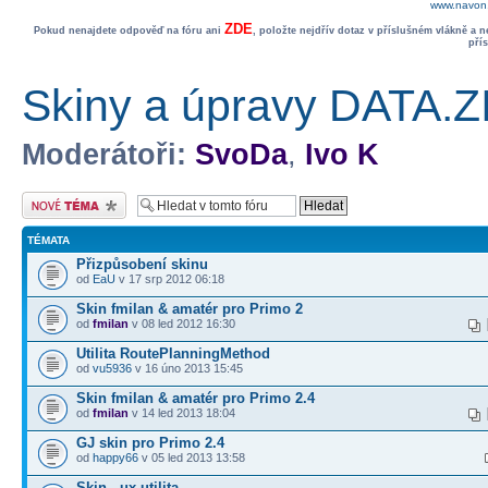
www.navon.
ZDE
Pokud nenajdete odpověď na fóru ani
, položte nejdřív dotaz v příslušném vlákně a 
pří
Skiny a úpravy DATA.Z
Moderátoři:
SvoDa
,
Ivo K
Odeslat nové téma
TÉMATA
Přizpůsobení skinu
od
EaU
v 17 srp 2012 06:18
Skin fmilan & amatér pro Primo 2
od
fmilan
v 08 led 2012 16:30
Utilita RoutePlanningMethod
od
vu5936
v 16 úno 2013 15:45
Skin fmilan & amatér pro Primo 2.4
od
fmilan
v 14 led 2013 18:04
GJ skin pro Primo 2.4
od
happy66
v 05 led 2013 13:58
Skin - ux utilita