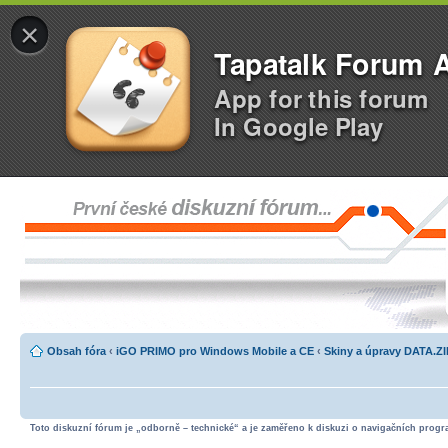
×
Tapatalk Forum 
App for this forum
In Google Play
Obsah fóra
‹
iGO PRIMO pro Windows Mobile a CE
‹
Skiny a úpravy DATA.Z
Toto diskuzní fórum je „odborně – technické“ a je zaměřeno k diskuzi o navigačních progra