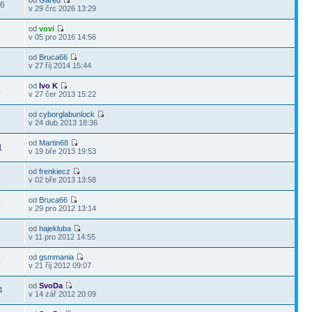
od
Gared
16
v 29 črc 2026 13:29
od
vovi
6
v 05 pro 2016 14:56
od
Bruca66
7
v 27 říj 2014 15:44
od
Ivo K
4
v 27 čer 2013 15:22
od
cyborglabunlock
0
v 24 dub 2013 18:36
od
Martin68
1
v 19 bře 2013 19:53
od
frenkiecz
8
v 02 bře 2013 13:58
od
Bruca66
5
v 29 pro 2012 13:14
od
hajekluba
2
v 11 pro 2012 14:55
od
gsmmania
8
v 21 říj 2012 09:07
od
SvoDa
4
v 14 zář 2012 20:09