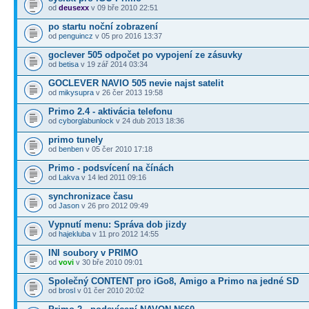
od
deusexx
v 09 bře 2010 22:51
po startu noční zobrazení
od
penguincz
v 05 pro 2016 13:37
goclever 505 odpočet po vypojení ze zásuvky
od
betisa
v 19 zář 2014 03:34
GOCLEVER NAVIO 505 nevie najst satelit
od
mikysupra
v 26 čer 2013 19:58
Primo 2.4 - aktivácia telefonu
od
cyborglabunlock
v 24 dub 2013 18:36
primo tunely
od
benben
v 05 čer 2010 17:18
Primo - podsvícení na čínách
od
Lakva
v 14 led 2011 09:16
synchronizace času
od
Jason
v 26 pro 2012 09:49
Vypnutí menu: Správa dob jizdy
od
hajekluba
v 11 pro 2012 14:55
INI soubory v PRIMO
od
vovi
v 30 bře 2010 09:01
Společný CONTENT pro iGo8, Amigo a Primo na jedné SD
od
brosl
v 01 čer 2010 20:02