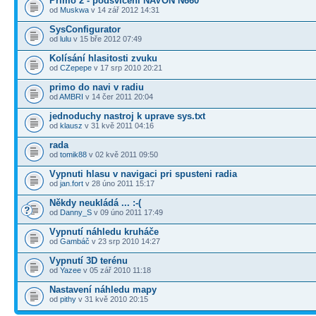
Primo 2 - podsvícení NAVON N660
od
Muskwa
v 14 zář 2012 14:31
SysConfigurator
od
lulu
v 15 bře 2012 07:49
Kolísání hlasitosti zvuku
od
CZepepe
v 17 srp 2010 20:21
primo do navi v radiu
od
AMBRI
v 14 čer 2011 20:04
jednoduchy nastroj k uprave sys.txt
od
klausz
v 31 kvě 2011 04:16
rada
od
tomik88
v 02 kvě 2011 09:50
Vypnuti hlasu v navigaci pri spusteni radia
od
jan.fort
v 28 úno 2011 15:17
Někdy neukládá ... :-(
od
Danny_S
v 09 úno 2011 17:49
Vypnutí náhledu kruháče
od
Gambáč
v 23 srp 2010 14:27
Vypnutí 3D terénu
od
Yazee
v 05 zář 2010 11:18
Nastavení náhledu mapy
od
pithy
v 31 kvě 2010 20:15