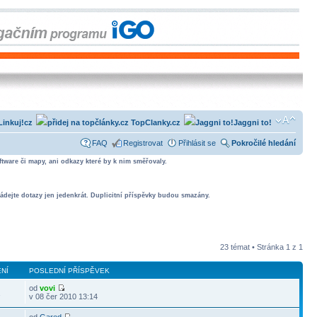
Linkuj!cz
TopClanky.cz
Jaggni to!
FAQ
Registrovat
Přihlásit se
Pokročilé hledání
tware či mapy, ani odkazy které by k nim směřovaly.
ádejte dotazy jen jedenkrát. Duplicitní příspěvky budou smazány.
23 témat • Stránka
1
z
1
NÍ
POSLEDNÍ PŘÍSPĚVEK
od
vovi
2
v 08 čer 2010 13:14