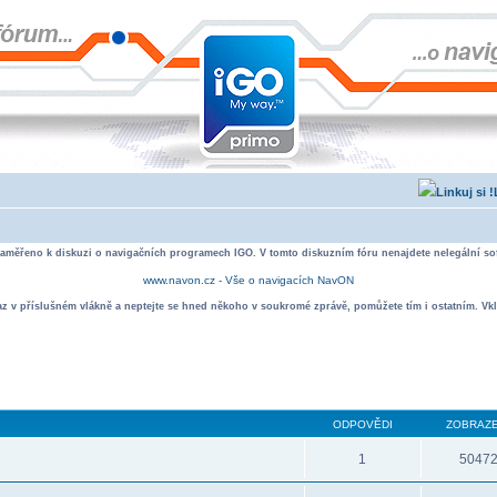
zaměřeno k diskuzi o navigačních programech IGO. V tomto diskuzním fóru nenajdete nelegální sof
www.navon.cz - Vše o navigacích NavON
taz v příslušném vlákně a neptejte se hned někoho v soukromé zprávě, pomůžete tím i ostatním. Vkl
ODPOVĚDI
ZOBRAZE
1
5047