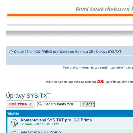
Obsah fóra
‹
iGO PRIMO pro Windows Mobile a CE
‹
Úpravy SYS.TXT
Toto diskuzní fórum je „odborně – technické“ a je 
ZDE
Pokud nenajdete odpověď na fóru ani
, položte nejdřív do
Úpravy SYS.TXT
Odeslat nové téma
TÉMATA
Komentovaný SYS.TXT pro iGO Primo
od
vovi
v 08 čer 2010 13:10
sys.txt pro iGO Primo