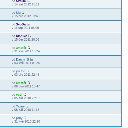
od
SvoDa
3
v 14 zář 2012 15:11
od
lulu
8
v 15 bře 2012 07:49
od
SvoDa
1
v 11 srp 2011 06:09
od
hladik2
6
v 15 čer 2011 20:06
od
amatér
6
v 31 kvě 2011 16:24
od
Danny_S
9
v 03 kvě 2011 09:25
od
jan.fort
7
v 03 bře 2011 22:48
od
amatér
1
v 09 úno 2011 18:47
od
vovi
9
v 05 zář 2010 22:19
od
Yazee
9
v 05 zář 2010 11:18
od
pithy
5
v 31 kvě 2010 22:20