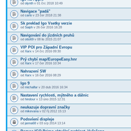
od
olynth
v 01 črc 2018 10:49
Navigace "padá"
od
carlo
v 23 čer 2018 21:38
Sk preklad Igo Vsetky verzie
od
Saiph
v 26 čer 2016 16:28
Navigování do jízdních pruhů
od
otto69
v 08 lis 2015 21:07
VIP POI pro Západní Evropu
od
Xarx
v 14 črc 2016 09:30
Prý chybí map/EuropeEasy.hnr
od
Xarx
v 17 čer 2016 10:34
Nahrazení SW
od
Xarx
v 16 čer 2016 08:29
Igo 9
od
michalfar
v 20 dub 2016 16:34
Nastavení rychlosti, mýtného a dálnic
od
hindour
v 13 úno 2015 12:31
neukazuje dopravní značky
od
mikevana
v 02 říj 2012 15:13
Podsvíení displeje
od
janna68
v 03 srp 2014 13:14