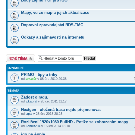
Body zájmu POI pro iGO
Mapy, verze map a jejich aktualizace
Dopravní zpravodajství RDS-TMC
Odkazy a zajímavosti na internetu
Odeslat nové téma
OZNÁMENÍ
PRIMO - tipy a triky
od
amatér
v 08 črc 2010 20:36
TÉMATA
Žadost o radu.
od
v.kapral
v 20 črc 2011 11:17
Nextgen - uložená trasa nejde přejmenovat
od
lapal
v 28 črc 2018 20:23
Rozlišení 1920x1080 FullHD - Potíže se zobrazením mapy
od
JohnB204
v 15 led 2014 18:10
igo na Apple