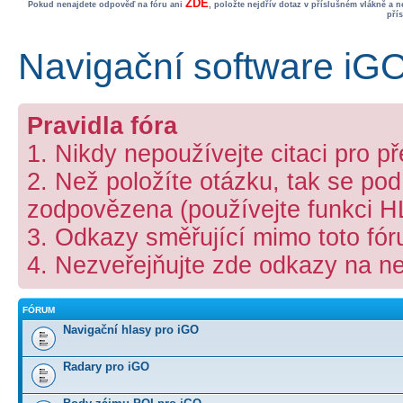
ZDE
Pokud nenajdete odpověď na fóru ani
, položte nejdřív dotaz v příslušném vlákně a 
pří
Navigační software iG
Pravidla fóra
1. Nikdy nepoužívejte citaci pro p
2. Než položíte otázku, tak se podí
zodpovězena (používejte funkci 
3. Odkazy směřující mimo toto fó
4. Nezveřejňujte zde odkazy na ne
FÓRUM
Navigační hlasy pro iGO
Radary pro iGO