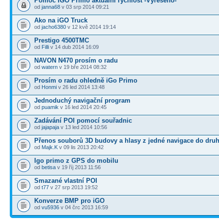
Pomoc IGO Primo aktuální rychlost -Vyřešeno-
od
janna68
v 03 srp 2014 09:21
Ako na iGO Truck
od
jacho6380
v 12 kvě 2014 19:14
Prestigo 4500TMC
od
Filli
v 14 dub 2014 16:09
NAVON N470 prosím o radu
od
watern
v 19 bře 2014 08:32
Prosím o radu ohledně iGo Primo
od
Honmi
v 26 led 2014 13:48
Jednoduchý navigační program
od
puamik
v 16 led 2014 20:45
Zadávání POI pomocí souřadnic
od
jajapaja
v 13 led 2014 10:56
Přenos souborů 3D budovy a hlasy z jedné navigace do dru
od
Majk.K
v 09 lis 2013 20:42
Igo primo z GPS do mobilu
od
betisa
v 19 říj 2013 11:56
Smazané vlastní POI
od
t77
v 27 srp 2013 19:52
Konverze BMP pro iGO
od
vu5936
v 04 črc 2013 16:59