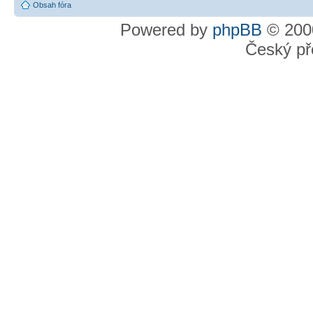
Obsah fóra
Powered by
phpBB
© 2000
Český př