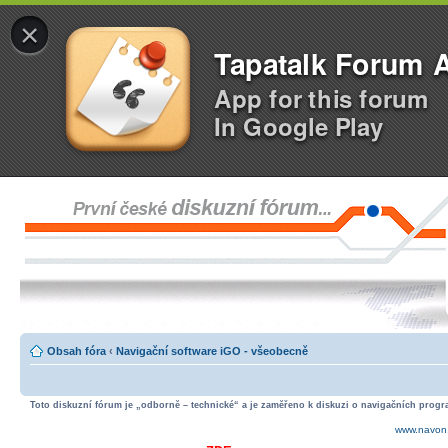
×
Tapatalk Forum 
App for this forum
In Google Play
Obsah fóra
‹
Navigační software iGO - všeobecně
Toto diskuzní fórum je „odborně – technické“ a je zaměřeno k diskuzi o navigačních progra
www.navon.