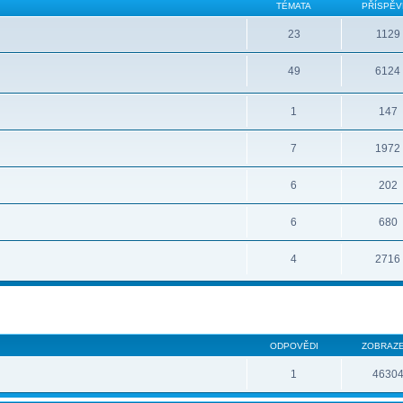
TÉMATA
PŘÍSPĚV
23
1129
49
6124
1
147
7
1972
6
202
6
680
4
2716
ODPOVĚDI
ZOBRAZE
1
4630