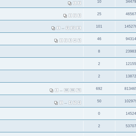
10
3447
1
2
25
4656
1
2
3
101
14527
...
1
9
10
11
46
9431
1
2
3
4
5
8
2398
2
1215
2
1387
692
81346
...
1
68
69
70
50
10297
...
1
4
5
6
0
1452
2
5370