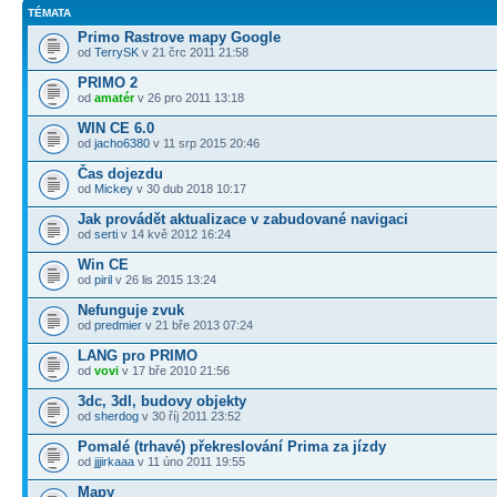
TÉMATA
Primo Rastrove mapy Google
od
TerrySK
v 21 črc 2011 21:58
PRIMO 2
od
amatér
v 26 pro 2011 13:18
WIN CE 6.0
od
jacho6380
v 11 srp 2015 20:46
Čas dojezdu
od
Mickey
v 30 dub 2018 10:17
Jak provádět aktualizace v zabudované navigaci
od
serti
v 14 kvě 2012 16:24
Win CE
od
piril
v 26 lis 2015 13:24
Nefunguje zvuk
od
predmier
v 21 bře 2013 07:24
LANG pro PRIMO
od
vovi
v 17 bře 2010 21:56
3dc, 3dl, budovy objekty
od
sherdog
v 30 říj 2011 23:52
Pomalé (trhavé) překreslování Prima za jízdy
od
jjjirkaaa
v 11 úno 2011 19:55
Mapy