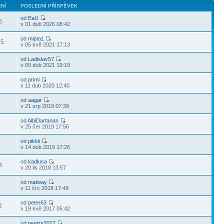
NÍ
POSLEDNÍ PŘÍSPĚVEK
od
EaU
5
v 01 dub 2026 08:42
od
mipta1
55
v 05 kvě 2021 17:13
od
Ladislav57
3
v 09 dub 2021 19:19
od
primi
7
v 11 dub 2020 12:40
od
aagar
8
v 21 srp 2019 07:39
od
AlbiDartanan
4
v 25 čer 2019 17:56
od
pikkii
8
v 14 dub 2019 17:26
od
kadlusa
8
v 20 lis 2018 13:57
od
matway
3
v 11 črc 2018 17:49
od
peter63
2
v 19 kvě 2017 05:42
od
peetrs2017