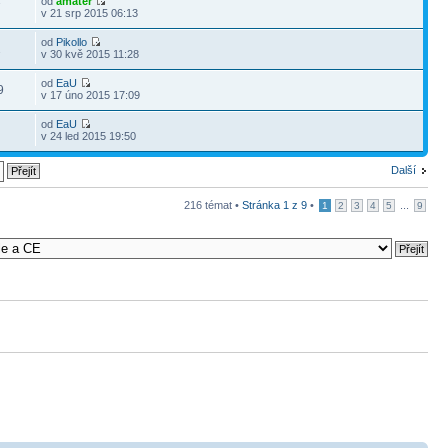
od
amatér
7
v 21 srp 2015 06:13
od
Pikollo
2
v 30 kvě 2015 11:28
od
EaU
9
v 17 úno 2015 17:09
od
EaU
1
v 24 led 2015 19:50
Další
216 témat •
Stránka
1
z
9
•
...
1
2
3
4
5
9