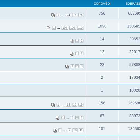
ODPOVĚDI
ZOBRAZE
756
66369
...
1
74
75
76
1090
15058
...
1
108
109
110
14
3065
1
2
12
3201
1
2
23
5780
1
2
3
2
1703
1
1032
156
16969
...
1
14
15
16
67
8807
...
1
5
6
7
101
13956
...
1
9
10
11