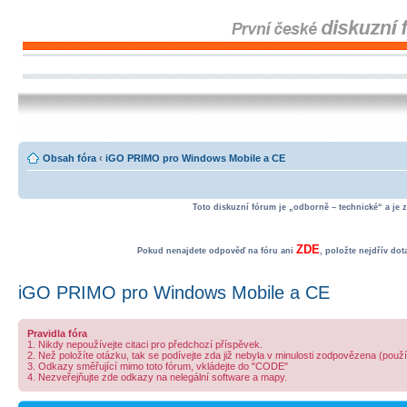
Obsah fóra
‹
iGO PRIMO pro Windows Mobile a CE
Toto diskuzní fórum je „odborně – technické“ a je 
ZDE
Pokud nenajdete odpověď na fóru ani
, položte nejdřív do
iGO PRIMO pro Windows Mobile a CE
Pravidla fóra
1. Nikdy nepoužívejte citaci pro předchozí příspěvek.
2. Než položíte otázku, tak se podívejte zda již nebyla v minulosti zodpovězena (použ
3. Odkazy směřující mimo toto fórum, vkládejte do "CODE"
4. Nezveřejňujte zde odkazy na nelegální software a mapy.