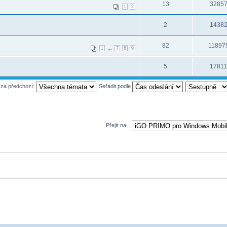
13
3285
1
2
2
1438
82
11897
...
1
7
8
9
5
1781
 za předchozí:
Seřadit podle
Přejít na: