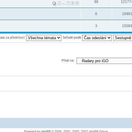
86
12177
...
1
7
8
9
6
1698
3
1508
mata za předchozí:
Seřadit podle
Přejít na:
Powered by
phpBB
© 2000, 2002, 2005, 2007 phpBB Group