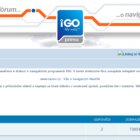
zaměřeno k diskuzi o navigačních programech IGO. V tomto diskuzním fóru nenajdete nelegální sof
www.navon.cz - Vše o navigacích NavON
taz v příslušném vlákně a neptejte se hned někoho v soukromé zprávě, pomůžete tím i ostatním. Vkl
ODPOVĚDI
ZOBRAZE
2
7385