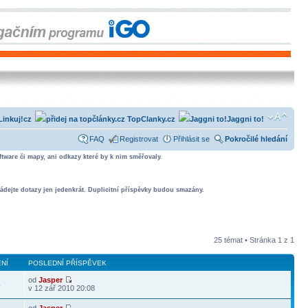
Linkuj!cz
TopClanky.cz
Jaggni to!
FAQ
Registrovat
Přihlásit se
Pokročilé hledání
tware či mapy, ani odkazy které by k nim směřovaly.
ádejte dotazy jen jedenkrát. Duplicitní příspěvky budou smazány.
25 témat • Stránka
1
z
1
NÍ
POSLEDNÍ PŘÍSPĚVEK
od
Jasper
4
v 12 zář 2010 20:08