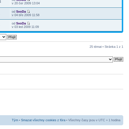
4
v 20 čer 2009 13:04
od
SvoDa
1
v 04 bře 2009 11:58
od
SvoDa
3
v 03 led 2009 11:09
25 témat • Stránka
1
z
1
Tým
•
Smazat všechny cookies z fóra
• Všechny časy jsou v UTC + 1 hodina