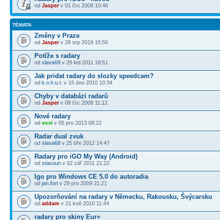
od
Jasper
v 01 črc 2008 10:46
TÉMATA
Změny v Praze
od
Jasper
v 28 srp 2019 15:50
Potíže s radary
od
slava68
v 29 led 2011 18:51
Jak pridat radary do slozky speedcam?
od
k.o.h.u.t.
v 15 úno 2010 10:34
Chyby v databázi radarů
od
Jasper
v 08 črc 2008 11:12
Nové radary
od
vovi
v 05 pro 2013 08:22
Radar dual zvuk
od
slava68
v 25 bře 2012 14:47
Radary pro iGO My Way (Android)
od
stasoun
v 02 zář 2011 21:22
Igo pro Windows CE 5.0 do autoradia
od
jan.fort
v 29 pro 2009 21:21
Upozorňování na radary v Německu, Rakousku, Švýcarsku
od
addam
v 21 kvě 2010 11:44
radary pro skiny Eur+