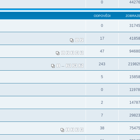
0
4427
ODPOVĚDI
ZOBRAZE
0
3174
17
4185
1
2
47
9468
1
2
3
4
5
243
21982
...
1
23
24
25
5
1585
0
1197
2
1478
7
2982
38
7547
1
2
3
4