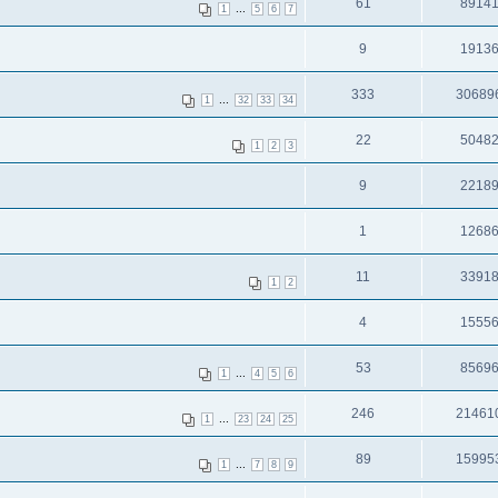
61
8914
...
1
5
6
7
9
1913
333
30689
...
1
32
33
34
22
5048
1
2
3
9
2218
1
1268
11
3391
1
2
4
1555
53
8569
...
1
4
5
6
246
21461
...
1
23
24
25
89
15995
...
1
7
8
9