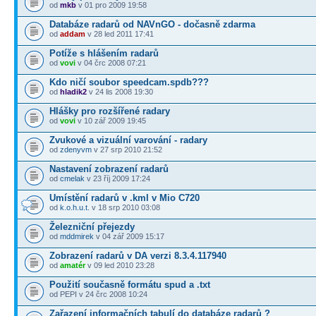
od
mkb
v 01 pro 2009 19:58
Databáze radarů od NAVnGO - dočasně zdarma
od
addam
v 28 led 2011 17:41
Potíže s hlášením radarů
od
vovi
v 04 črc 2008 07:21
Kdo ničí soubor speedcam.spdb???
od
hladik2
v 24 lis 2008 19:30
Hlášky pro rozšířené radary
od
vovi
v 10 zář 2009 19:45
Zvukové a vizuální varování - radary
od
zdenyvm
v 27 srp 2010 21:52
Nastavení zobrazení radarů
od
cmelak
v 23 říj 2009 17:24
Umístění radarů v .kml v Mio C720
od
k.o.h.u.t.
v 18 srp 2010 03:08
Železniční přejezdy
od
mddmirek
v 04 zář 2009 15:17
Zobrazení radarů v DA verzi 8.3.4.117940
od
amatér
v 09 led 2010 23:28
Použití současně formátu spud a .txt
od PEPI v 24 črc 2008 10:24
Zařazení informačních tabulí do databáze radarů ?