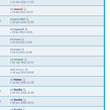
1
v 11 úno 2011 17:47
od
Jarouš
6
v 29 led 2011 04:47
od
jurry2404
6
v 23 pro 2010 11:02
od
happy66
2
v 29 lis 2010 18:05
od
kosta
9
v 03 říj 2010 13:50
od
kosta
6
v 03 říj 2010 12:55
od
tomasii
8
v 02 zář 2010 11:21
od
k.o.h.u.t.
6
v 18 srp 2010 09:55
od
fmilan
6
v 16 čer 2010 21:35
od
SvoDa
0
v 04 čer 2010 11:28
od
SvoDa
3
v 08 pro 2009 10:31
od
SvoDa