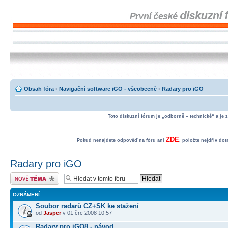
Obsah fóra
‹
Navigační software iGO - všeobecně
‹
Radary pro iGO
Toto diskuzní fórum je „odborně – technické“ a je 
ZDE
Pokud nenajdete odpověď na fóru ani
, položte nejdřív do
Radary pro iGO
Odeslat nové téma
OZNÁMENÍ
Soubor radarů CZ+SK ke stažení
od
Jasper
v 01 črc 2008 10:57
Radary pro iGO8 - návod