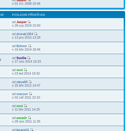
od
Jasper
6
v 01 črc 2008 10:46
NÍ
POSLEDNÍ PŘÍSPĚVEK
od
Jasper
5
v 28 srp 2019 15:50
od
dvorak1954
8
v 13 pro 2015 13:28
od
Bohooc
0
v 16 bře 2014 18:46
od
SvoDa
9
v 27 úno 2014 16:33
od
vovi
8
v 23 led 2014 19:32
od
slava68
8
v 25 bře 2012 14:47
od
stasoun
7
v 02 zář 2011 22:10
od
vovi
3
v 11 bře 2011 14:25
od
amatér
5
v 28 úno 2011 11:35
od
lazaret11