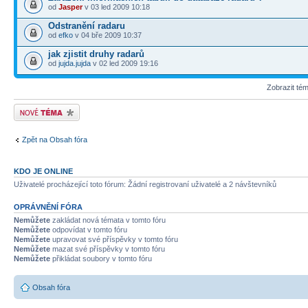
od
Jasper
v 03 led 2009 10:18
Odstranění radaru
od
efko
v 04 bře 2009 10:37
jak zjistit druhy radarů
od
jujda.jujda
v 02 led 2009 19:16
Zobrazit té
Odeslat nové téma
Zpět na Obsah fóra
KDO JE ONLINE
Uživatelé procházející toto fórum: Žádní registrovaní uživatelé a 2 návštevníků
OPRÁVNĚNÍ FÓRA
Nemůžete
zakládat nová témata v tomto fóru
Nemůžete
odpovídat v tomto fóru
Nemůžete
upravovat své příspěvky v tomto fóru
Nemůžete
mazat své příspěvky v tomto fóru
Nemůžete
přikládat soubory v tomto fóru
Obsah fóra