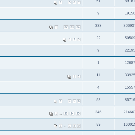
61
8916
...
1
5
6
7
9
1915
333
30693
...
1
32
33
34
22
5050
1
2
3
9
2219
1
1268
11
3392
1
2
4
1555
53
8571
...
1
4
5
6
246
21466
...
1
23
24
25
89
16001
...
1
7
8
9