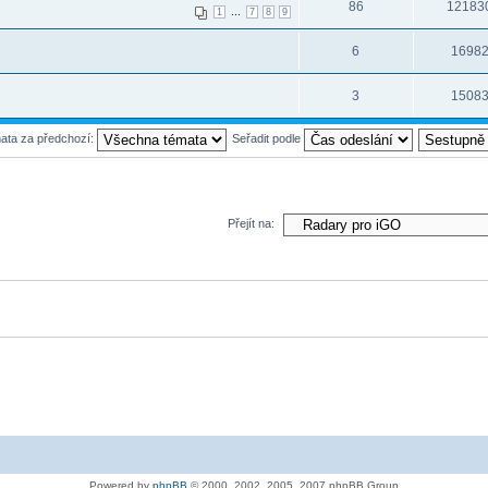
86
12183
...
1
7
8
9
6
1698
3
1508
mata za předchozí:
Seřadit podle
Přejít na:
Powered by
phpBB
© 2000, 2002, 2005, 2007 phpBB Group