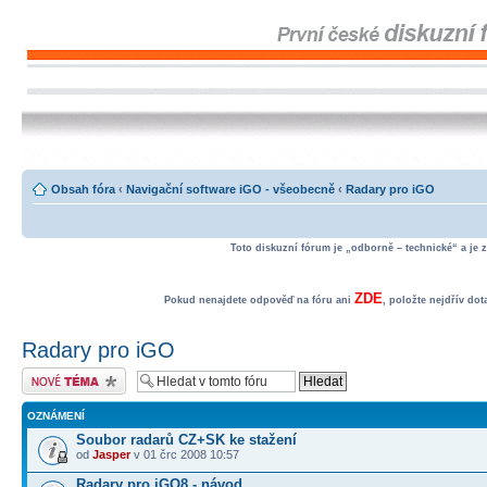
Obsah fóra
‹
Navigační software iGO - všeobecně
‹
Radary pro iGO
Toto diskuzní fórum je „odborně – technické“ a je 
ZDE
Pokud nenajdete odpověď na fóru ani
, položte nejdřív do
Radary pro iGO
Odeslat nové téma
OZNÁMENÍ
Soubor radarů CZ+SK ke stažení
od
Jasper
v 01 črc 2008 10:57
Radary pro iGO8 - návod