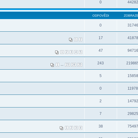
0
4428
ODPOVĚDI
ZOBRAZE
0
3174
17
4187
1
2
47
9471
1
2
3
4
5
243
21986
...
1
23
24
25
5
1585
0
1197
2
1479
7
2982
38
7549
1
2
3
4