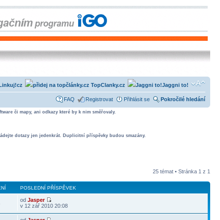
Linkuj!cz
TopClanky.cz
Jaggni to!
FAQ
Registrovat
Přihlásit se
Pokročilé hledání
tware či mapy, ani odkazy které by k nim směřovaly.
ádejte dotazy jen jedenkrát. Duplicitní příspěvky budou smazány.
25 témat • Stránka
1
z
1
NÍ
POSLEDNÍ PŘÍSPĚVEK
od
Jasper
8
v 12 zář 2010 20:08