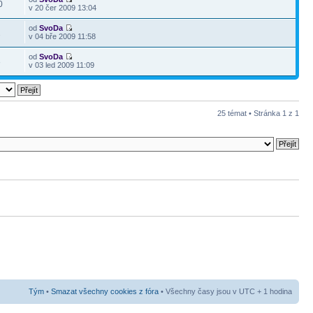
0
v 20 čer 2009 13:04
od
SvoDa
2
v 04 bře 2009 11:58
od
SvoDa
3
v 03 led 2009 11:09
25 témat • Stránka
1
z
1
Tým
•
Smazat všechny cookies z fóra
• Všechny časy jsou v UTC + 1 hodina