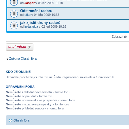
od
Jasper
v 03 led 2009 10:18
Odstranění radaru
od
efko
v 04 bře 2009 10:37
jak zjistit druhy radarů
od
jujda.jujda
v 02 led 2009 19:16
Zobrazit té
Odeslat nové téma
Zpět na Obsah fóra
KDO JE ONLINE
Uživatelé procházející toto fórum: Žádní registrovaní uživatelé a 1 návštěvník
OPRÁVNĚNÍ FÓRA
Nemůžete
zakládat nová témata v tomto fóru
Nemůžete
odpovídat v tomto fóru
Nemůžete
upravovat své příspěvky v tomto fóru
Nemůžete
mazat své příspěvky v tomto fóru
Nemůžete
přikládat soubory v tomto fóru
Obsah fóra