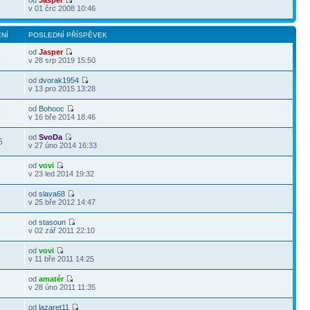
od
Jasper
2
v 01 črc 2008 10:46
NÍ
POSLEDNÍ PŘÍSPĚVEK
od
Jasper
6
v 28 srp 2019 15:50
od
dvorak1954
8
v 13 pro 2015 13:28
od
Bohooc
6
v 16 bře 2014 18:46
od
SvoDa
5
v 27 úno 2014 16:33
od
vovi
8
v 23 led 2014 19:32
od
slava68
8
v 25 bře 2012 14:47
od
stasoun
2
v 02 zář 2011 22:10
od
vovi
5
v 11 bře 2011 14:25
od
amatér
7
v 28 úno 2011 11:35
od
lazaret11