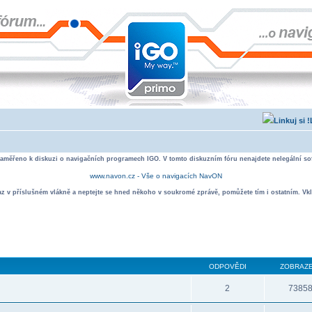
zaměřeno k diskuzi o navigačních programech IGO. V tomto diskuzním fóru nenajdete nelegální sof
www.navon.cz - Vše o navigacích NavON
taz v příslušném vlákně a neptejte se hned někoho v soukromé zprávě, pomůžete tím i ostatním. Vkl
ODPOVĚDI
ZOBRAZE
2
7385