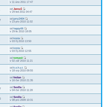
1
v 11 úno 2011 17:47
od
Jarouš
0
v 29 led 2011 04:47
od
jurry2404
7
v 23 pro 2010 11:02
od
happy66
9
v 29 lis 2010 18:05
od
kosta
5
v 03 říj 2010 13:50
od
kosta
7
v 03 říj 2010 12:55
od
tomasii
5
v 02 zář 2010 11:21
od
k.o.h.u.t.
7
v 18 srp 2010 09:55
od
fmilan
6
v 16 čer 2010 21:35
od
SvoDa
7
v 04 čer 2010 11:28
od
SvoDa
5
v 08 pro 2009 10:31
od
SvoDa