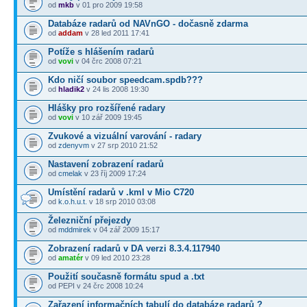
od
mkb
v 01 pro 2009 19:58
Databáze radarů od NAVnGO - dočasně zdarma
od
addam
v 28 led 2011 17:41
Potíže s hlášením radarů
od
vovi
v 04 črc 2008 07:21
Kdo ničí soubor speedcam.spdb???
od
hladik2
v 24 lis 2008 19:30
Hlášky pro rozšířené radary
od
vovi
v 10 zář 2009 19:45
Zvukové a vizuální varování - radary
od
zdenyvm
v 27 srp 2010 21:52
Nastavení zobrazení radarů
od
cmelak
v 23 říj 2009 17:24
Umístění radarů v .kml v Mio C720
od
k.o.h.u.t.
v 18 srp 2010 03:08
Železniční přejezdy
od
mddmirek
v 04 zář 2009 15:17
Zobrazení radarů v DA verzi 8.3.4.117940
od
amatér
v 09 led 2010 23:28
Použití současně formátu spud a .txt
od PEPI v 24 črc 2008 10:24
Zařazení informačních tabulí do databáze radarů ?