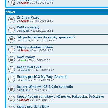
od
Jasper
v 01 črc 2008 10:46
TÉMATA
Změny v Praze
od
Jasper
v 28 srp 2019 15:50
Potíže s radary
od
slava68
v 29 led 2011 18:51
Jak pridat radary do slozky speedcam?
od
k.o.h.u.t.
v 15 úno 2010 10:34
Chyby v databázi radarů
od
Jasper
v 08 črc 2008 11:12
Nové radary
od
vovi
v 05 pro 2013 08:22
Radar dual zvuk
od
slava68
v 25 bře 2012 14:47
Radary pro iGO My Way (Android)
od
stasoun
v 02 zář 2011 21:22
Igo pro Windows CE 5.0 do autoradia
od
jan.fort
v 29 pro 2009 21:21
Upozorňování na radary v Německu, Rakousku, Švýcarsku
od
addam
v 21 kvě 2010 11:44
radary pro skiny Eur+