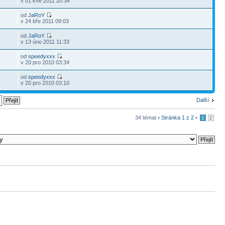
v 01 kvě 2011 20:34
od
JaRoY
5
v 24 bře 2011 09:03
od
JaRoY
1
v 13 úno 2011 11:33
od
speedyxxx
7
v 20 pro 2010 03:34
od
speedyxxx
9
v 20 pro 2010 03:10
Další
34 témat •
Stránka
1
z
2
•
1
2