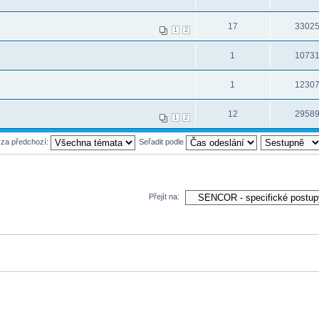
17
3302
1
2
1
1073
1
1230
12
2958
1
2
 za předchozí:
Seřadit podle
Přejít na: