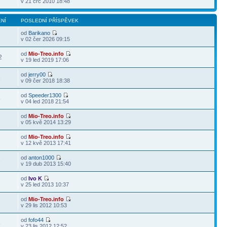
v 21 črc 2010 18:48
NÍ
POSLEDNÍ PŘÍSPĚVEK
od
Barikano
2
v 02 čer 2026 09:15
od
Mio-Treo.info
2
v 19 led 2019 17:06
od
jerry00
6
v 09 čer 2018 18:38
od
Speeder1300
5
v 04 led 2018 21:54
od
Mio-Treo.info
7
v 05 kvě 2014 13:29
od
Mio-Treo.info
2
v 12 kvě 2013 17:41
od
anton1000
3
v 19 dub 2013 15:40
od
Ivo K
2
v 25 led 2013 10:37
od
Mio-Treo.info
2
v 29 lis 2012 10:53
od
fofo44
8
v 23 lis 2012 12:52