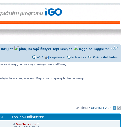
Linkuj!cz
TopClanky.cz
Jaggni to!
FAQ
Registrovat
Přihlásit se
Pokročilé hledání
tware či mapy, ani odkazy které by k nim směřovaly.
ádejte dotazy jen jedenkrát. Duplicitní příspěvky budou smazány.
34 témat •
Stránka
1
z
2
•
1
2
NÍ
POSLEDNÍ PŘÍSPĚVEK
od
Mio-Treo.info
1