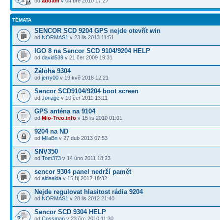
od
addam
v 04 bře 2010 17:27
TÉMATA
SENCOR SCD 9204 GPS nejde otevřít win
od
NORMAS1
v 23 lis 2013 11:51
IGO 8 na Sencor SCD 9104/9204 HELP
od
david539
v 21 čer 2009 19:31
Záloha 9304
od
jerry00
v 19 kvě 2018 12:21
Sencor SCD9104/9204 boot screen
od
Jonage
v 10 čer 2011 13:11
GPS anténa na 9104
od
Mio-Treo.info
v 15 lis 2010 01:01
9204 na ND
od
MilaBn
v 27 dub 2013 07:53
SNV350
od
Tom373
v 14 úno 2011 18:23
sencor 9304 panel nedrží pamět
od
aldaalda
v 15 říj 2012 18:32
Nejde regulovat hlasitost rádia 9204
od
NORMAS1
v 28 lis 2012 21:40
Sencor SCD 9304 HELP
od
Cossman
v 23 črc 2010 11:30