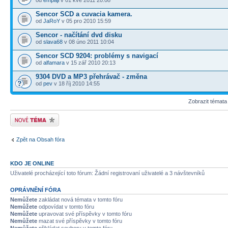
Sencor SCD a cuvacia kamera.
od
JaRoY
v 05 pro 2010 15:59
Sencor - načítání dvd disku
od
slava68
v 08 úno 2011 10:04
Sencor SCD 9204: problémy s navigací
od
alfamara
v 15 zář 2010 20:13
9304 DVD a MP3 přehrávač - změna
od
pev
v 18 říj 2010 14:55
Zobrazit témata
Odeslat nové téma
Zpět na Obsah fóra
KDO JE ONLINE
Uživatelé procházející toto fórum: Žádní registrovaní uživatelé a 3 návštevníků
OPRÁVNĚNÍ FÓRA
Nemůžete
zakládat nová témata v tomto fóru
Nemůžete
odpovídat v tomto fóru
Nemůžete
upravovat své příspěvky v tomto fóru
Nemůžete
mazat své příspěvky v tomto fóru
Nemůžete
přikládat soubory v tomto fóru