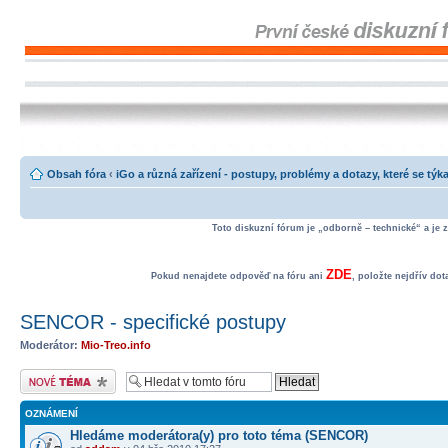
Obsah fóra
‹
iGo a různá zařízení - postupy, problémy a dotazy, které se týka
Toto diskuzní fórum je „odborně – technické“ a je 
ZDE
Pokud nenajdete odpověď na fóru ani
, položte nejdřív do
SENCOR - specifické postupy
Moderátor:
Mio-Treo.info
Odeslat nové téma
OZNÁMENÍ
Hledáme moderátora(y) pro toto téma (SENCOR)