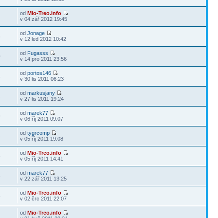
od
Mio-Treo.info
9
v 04 zář 2012 19:45
od
Jonage
6
v 12 led 2012 10:42
od
Fugasss
0
v 14 pro 2011 23:56
od
portos146
4
v 30 lis 2011 06:23
od
markusjany
3
v 27 lis 2011 19:24
od
marek77
9
v 06 říj 2011 09:07
od
tygrcomp
8
v 05 říj 2011 19:08
od
Mio-Treo.info
5
v 05 říj 2011 14:41
od
marek77
6
v 22 zář 2011 13:25
od
Mio-Treo.info
5
v 02 črc 2011 22:07
od
Mio-Treo.info
5