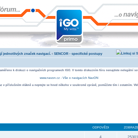
jí jednotlivých značek navigací.
‹
SENCOR - specifické postupy
zaměřeno k diskuzi o navigačních programech IGO. V tomto diskuzním fóru nenajdete nelegální sof
www.navon.cz - Vše o navigacích NavON
taz v příslušném vlákně a neptejte se hned někoho v soukromé zprávě, pomůžete tím i ostatním. Vkl
ODPOVĚDI
ZOBRAZE
4
2530