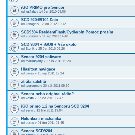
iGO PRIMO pro Sencor
od
josfiala
v 14 čer 2010 09:06
SCD 9204/9104 Data
od
Jonage
v 12 led 2012 10:42
SCD9304 ResidentFlash/Cydle/bin Pomoc prosím
od
Fugasss
v 11 srp 2011 14:40
SCD-9304 + iGO8 + Vše okolo
od
Stonik
v 25 čer 2010 09:26
Sencor 9204 software
od
markusjany
v 27 lis 2011 19:24
Hlasitost navigace
od
ceres
v 15 srp 2011 19:24
ztráta satelitů
od
tygrcomp
v 30 zář 2011 09:10
Sencor nebo original rádio?
od
kosta
v 27 led 2011 17:47
iGO primo 1.2 na Sencoru SCD 9204
od
servi
v 12 bře 2011 19:04
Nefunkcni mechanika
od
ceres
v 01 črc 2011 21:45
Sencor SCD9204
od
empajl
v 01 kvě 2011 20:08