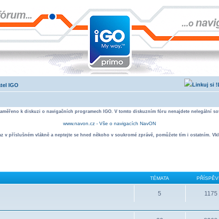
átel IGO
zaměřeno k diskuzi o navigačních programech IGO. V tomto diskuzním fóru nenajdete nelegální sof
www.navon.cz - Vše o navigacích NavON
taz v příslušném vlákně a neptejte se hned někoho v soukromé zprávě, pomůžete tím i ostatním. Vkl
TÉMATA
PŘÍSPĚV
5
1175