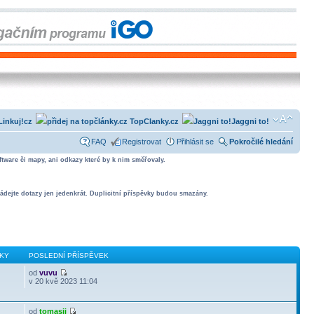
Linkuj!cz
TopClanky.cz
Jaggni to!
FAQ
Registrovat
Přihlásit se
Pokročilé hledání
tware či mapy, ani odkazy které by k nim směřovaly.
ádejte dotazy jen jedenkrát. Duplicitní příspěvky budou smazány.
KY
POSLEDNÍ PŘÍSPĚVEK
od
vuvu
v 20 kvě 2023 11:04
od
tomasii