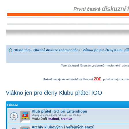
Obsah fóra
‹
Obecná diskuze k tomuto fóru
‹
Vlákno jen pro členy Klubu př
Toto diskuzní fórum je „odborně – technické“ a je 
ZDE
Pokud nenajdete odpověď na fóru ani
, položte nejdřív do
Vlákno jen pro členy Klubu přátel IGO
FÓRUM
Klub přátel iGO při Entershopu
Veřejné záležitosti týkající se Klubu
Moderátoři:
mahud
,
xroman
Archiv klubových i veřejných srazů