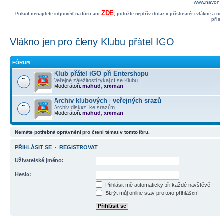
www.navon.
ZDE
Pokud nenajdete odpověď na fóru ani
, položte nejdřív dotaz v příslušném vlákně a 
pří
Vlákno jen pro členy Klubu přátel IGO
FÓRUM
Klub přátel iGO při Entershopu
Veřejné záležitosti týkající se Klubu
Moderátoři:
mahud
,
xroman
Archiv klubových i veřejných srazů
Archiv diskuzí ke srazům
Moderátoři:
mahud
,
xroman
Nemáte potřebná oprávnění pro čtení témat v tomto fóru.
PŘIHLÁSIT SE
•
REGISTROVAT
Uživatelské jméno:
Heslo:
Přihlásit mě automaticky při každé návštěvě
Skrýt můj online stav pro toto přihlášení