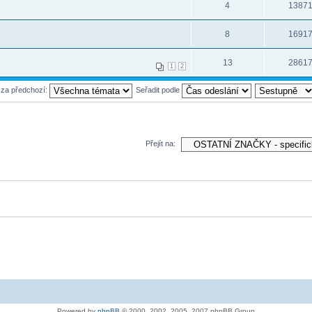
4
1387
8
1691
13
2861
1
2
 za předchozí:
Seřadit podle
Přejít na:
Powered by
phpBB
© 2000, 2002, 2005, 2007 phpBB Group