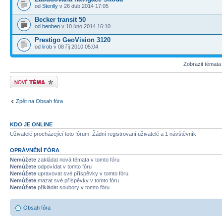
od
Stenlly
v 26 dub 2014 17:05
Becker transit 50
od
benben
v 10 úno 2014 16:10
Prestigo GeoVision 3120
od
lirob
v 08 říj 2010 05:04
Zobrazit témata
Odeslat nové téma
Zpět na Obsah fóra
KDO JE ONLINE
Uživatelé procházející toto fórum: Žádní registrovaní uživatelé a 1 návštěvník
OPRÁVNĚNÍ FÓRA
Nemůžete
zakládat nová témata v tomto fóru
Nemůžete
odpovídat v tomto fóru
Nemůžete
upravovat své příspěvky v tomto fóru
Nemůžete
mazat své příspěvky v tomto fóru
Nemůžete
přikládat soubory v tomto fóru
Obsah fóra