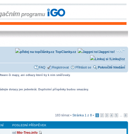
TopClanky.cz
Jaggni to!
Linkuj!cz
FAQ
Registrovat
Přihlásit se
Pokročilé hledání
tware či mapy, ani odkazy které by k nim směřovaly.
ádejte dotazy jen jedenkrát. Duplicitní příspěvky budou smazány.
183 témat •
Stránka
1
z
8
•
...
1
2
3
4
5
8
NÍ
POSLEDNÍ PŘÍSPĚVEK
od
Mio-Treo.info