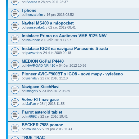
od
Baaraa
v 28 pro 2011 23:37
I phone
od
honza.bflm
v 16 pro 2016 08:52
Navitel MS400 a miopocket
od
sunsetlake1
v 02 črc 2019 08:41
Instalace Primo na Audiovox VME 9125 NAV
od
hlavenak
v 16 bře 2019 17:57
Instalace IGO8 na navigaci Panasonic Strada
od
pavsvob
v 24 dub 2009 20:18
MEDION GoPal P4440
od
NAVROAD NR 410
v 04 čer 2012 10:56
Pioneer AVIC-F900BT s iGO8 - nové mapy - vyřešeno
od
josfiala
v 21 črc 2010 21:10
Navigace XtechNavi
od
stinger7
v 23 úno 2012 08:39
Volvo RTI navigace
od
JaPan
v 25 říj 2016 11:55
Parrot asteroid tablet
od
m6692
v 22 čer 2016 19:41
BECKER 7988 pomoc
od
mikino777
v 29 pro 2012 11:41
TRUE TRAC