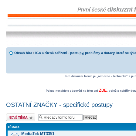
Obsah fóra
‹
iGo a různá zařízení - postupy, problémy a dotazy, které se týka
Toto diskuzní fórum je „odborně – technické“ a je 
ZDE
Pokud nenajdete odpověď na fóru ani
, položte nejdřív do
OSTATNÍ ZNAČKY - specifické postupy
Odeslat nové téma
TÉMATA
MediaTek MT3351