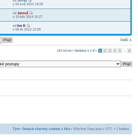
od
Stenlly
1
v 04 kvě 2014 19:59
od
Jarouš
7
v 19 bře 2014 10:27
od
Ivo K
7
v 06 lis 2013 12:09
Další
183 témat •
Stránka
1
z
8
•
...
1
2
3
4
5
8
Tým
•
Smazat všechny cookies z fóra
• Všechny časy jsou v UTC + 1 hodina