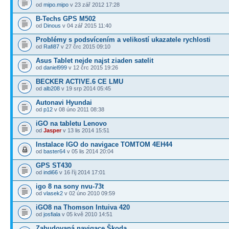
od
mipo.mipo
v 23 zář 2012 17:28
B-Techs GPS M502
od
Dinous
v 04 zář 2015 11:40
Problémy s podsvícením a velikostí ukazatele rychlosti
od
Rafi87
v 27 črc 2015 09:10
Asus Tablet nejde najst ziaden satelit
od
daniel999
v 12 črc 2015 19:26
BECKER ACTIVE.6 CE LMU
od
alb208
v 19 srp 2014 05:45
Autonavi Hyundai
od
p12
v 08 úno 2011 08:38
iGO na tabletu Lenovo
od
Jasper
v 13 lis 2014 15:51
Instalace IGO do navigace TOMTOM 4EH44
od
baster64
v 05 lis 2014 20:04
GPS ST430
od
indi66
v 16 říj 2014 17:01
igo 8 na sony nvu-73t
od
vlasek2
v 02 úno 2010 09:59
iGO8 na Thomson Intuiva 420
od
josfiala
v 05 kvě 2010 14:51
Zabudovaná navigace Škoda