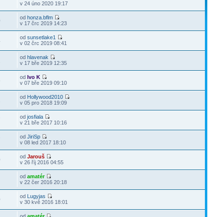
7
v 24 úno 2020 19:17
od
honza.bflm
0
v 17 črc 2019 14:23
od
sunsetlake1
4
v 02 črc 2019 08:41
od
hlavenak
2
v 17 bře 2019 12:35
od
Ivo K
5
v 07 bře 2019 09:10
od
Hollywood2010
1
v 05 pro 2018 19:09
od
josfiala
7
v 21 bře 2017 10:16
od
JiriSp
7
v 08 led 2017 18:10
od
Jarouš
0
v 26 říj 2016 04:55
od
amatér
6
v 22 čer 2016 20:18
od
Lugyjas
0
v 30 kvě 2016 18:01
od
amatér