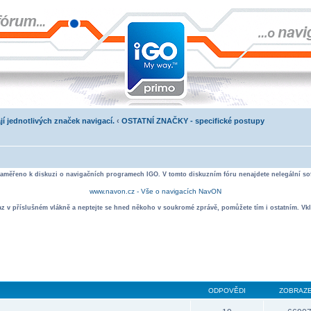
jí jednotlivých značek navigací.
‹
OSTATNÍ ZNAČKY - specifické postupy
zaměřeno k diskuzi o navigačních programech IGO. V tomto diskuzním fóru nenajdete nelegální sof
www.navon.cz - Vše o navigacích NavON
taz v příslušném vlákně a neptejte se hned někoho v soukromé zprávě, pomůžete tím i ostatním. Vkl
ODPOVĚDI
ZOBRAZE