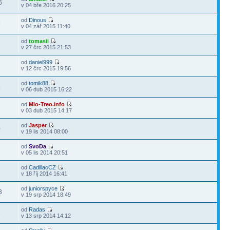
6
v 04 bře 2016 20:25
od
Dinous
9
v 04 zář 2015 11:40
od
tomasii
7
v 27 črc 2015 21:53
od
daniel999
1
v 12 črc 2015 19:56
od
tomik88
8
v 06 dub 2015 16:22
od
Mio-Treo.info
3
v 03 dub 2015 14:17
od
Jasper
0
v 19 lis 2014 08:00
od
SvoDa
4
v 05 lis 2014 20:51
od
CadillacCZ
1
v 18 říj 2014 16:41
od
juniorspyce
3
v 19 srp 2014 18:49
od
Radas
8
v 13 srp 2014 14:12