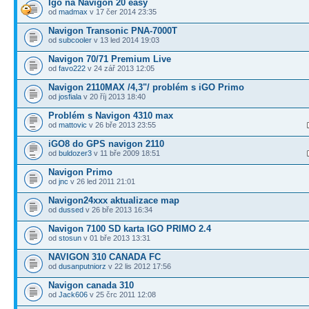
Igo na Navigon 20 easy
od
madmax
v 17 čer 2014 23:35
Navigon Transonic PNA-7000T
od
subcooler
v 13 led 2014 19:03
Navigon 70/71 Premium Live
od
favo222
v 24 zář 2013 12:05
Navigon 2110MAX /4,3"/ problém s iGO Primo
od
josfiala
v 20 říj 2013 18:40
Problém s Navigon 4310 max
od
mattovic
v 26 bře 2013 23:55
iGO8 do GPS navigon 2110
od
buldozer3
v 11 bře 2009 18:51
Navigon Primo
od
jnc
v 26 led 2011 21:01
Navigon24xxx aktualizace map
od
dussed
v 26 bře 2013 16:34
Navigon 7100 SD karta IGO PRIMO 2.4
od
stosun
v 01 bře 2013 13:31
NAVIGON 310 CANADA FC
od
dusanputniorz
v 22 lis 2012 17:56
Navigon canada 310
od
Jack606
v 25 črc 2011 12:08