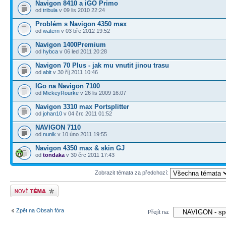
Navigon 8410 a iGO Primo
od
tribula
v 09 lis 2010 22:24
Problém s Navigon 4350 max
od
watern
v 03 bře 2012 19:52
Navigon 1400Premium
od
hybca
v 06 led 2011 20:28
Navigon 70 Plus - jak mu vnutit jinou trasu
od
abit
v 30 říj 2011 10:46
IGo na Navigon 7100
od
MickeyRourke
v 26 lis 2009 16:07
Navigon 3310 max Portsplitter
od
johan10
v 04 črc 2011 01:52
NAVIGON 7110
od
nunik
v 10 úno 2011 19:55
Navigon 4350 max & skin GJ
od
tondaka
v 30 črc 2011 17:43
Zobrazit témata za předchozí:
Odeslat nové téma
Zpět na Obsah fóra
Přejít na: