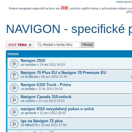
www.navon.
ZDE
Pokud nenajdete odpověď na fóru ani
, položte nejdřív dotaz v příslušném vlákně a 
pří
NAVIGON - specifické 
Odeslat nové téma
TÉMATA
Navigon 2510
od
navdino
v 24 led 2011 00:53
Navigon 70 Plus EU a Navigon 70 Premium EU
od
M.Michal
v 09 pro 2010 21:43
Navigon 6310 Truck - Primo
od
josfiala
v 21 lis 2013 16:10
Navigon Canada 310-unlock
od
colcino
v 21 srp 2014 23:03
navigon 8310 nevydařený pokus o unlck
od
gondzik
v 21 pro 2012 20:33
igo na Navigon 72 plus
od
MikeD79
v 20 led 2012 17:04