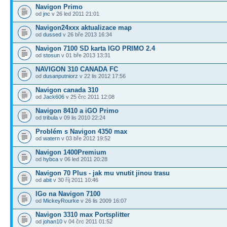
Navigon Primo
od
jnc
v 26 led 2011 21:01
Navigon24xxx aktualizace map
od
dussed
v 26 bře 2013 16:34
Navigon 7100 SD karta IGO PRIMO 2.4
od
stosun
v 01 bře 2013 13:31
NAVIGON 310 CANADA FC
od
dusanputniorz
v 22 lis 2012 17:56
Navigon canada 310
od
Jack606
v 25 črc 2011 12:08
Navigon 8410 a iGO Primo
od
tribula
v 09 lis 2010 22:24
Problém s Navigon 4350 max
od
watern
v 03 bře 2012 19:52
Navigon 1400Premium
od
hybca
v 06 led 2011 20:28
Navigon 70 Plus - jak mu vnutit jinou trasu
od
abit
v 30 říj 2011 10:46
IGo na Navigon 7100
od
MickeyRourke
v 26 lis 2009 16:07
Navigon 3310 max Portsplitter
od
johan10
v 04 črc 2011 01:52