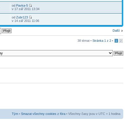
od
Pavka-5
5
v 17 zář 2011 13:34
od
Zubr123
6
v 14 zář 2011 11:06
Další
38 témat •
Stránka
1
z
2
•
1
2
Tým
•
Smazat všechny cookies z fóra
• Všechny časy jsou v UTC + 1 hodina