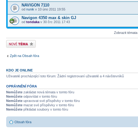
NAVIGON 7110
od
nunik
v 10 úno 2011 19:55
Navigon 4350 max & skin GJ
od
tondaka
v 30 črc 2011 17:43
Zobrazit témata
Odeslat nové téma
Zpět na Obsah fóra
KDO JE ONLINE
Uživatelé procházející toto fórum: Žádní registrovaní uživatelé a 4 návštevníků
OPRÁVNĚNÍ FÓRA
Nemůžete
zakládat nová témata v tomto fóru
Nemůžete
odpovídat v tomto fóru
Nemůžete
upravovat své příspěvky v tomto fóru
Nemůžete
mazat své příspěvky v tomto fóru
Nemůžete
přikládat soubory v tomto fóru
Obsah fóra