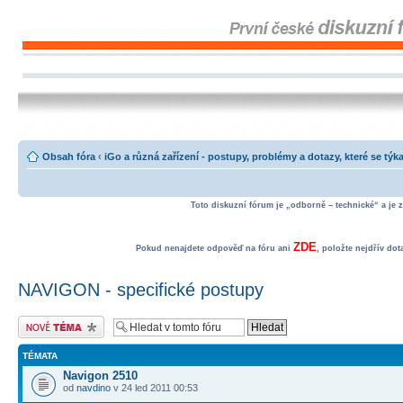
Obsah fóra
‹
iGo a různá zařízení - postupy, problémy a dotazy, které se týka
Toto diskuzní fórum je „odborně – technické“ a je 
ZDE
Pokud nenajdete odpověď na fóru ani
, položte nejdřív do
NAVIGON - specifické postupy
Odeslat nové téma
TÉMATA
Navigon 2510
od
navdino
v 24 led 2011 00:53