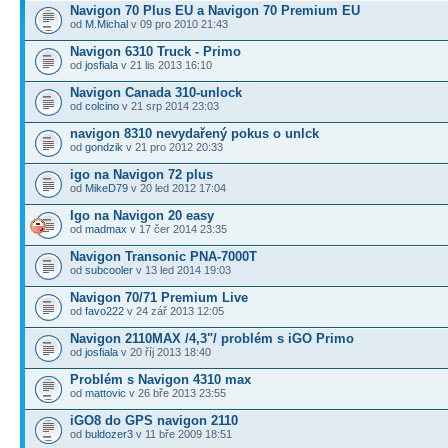
Navigon 70 Plus EU a Navigon 70 Premium EU
od
M.Michal
v 09 pro 2010 21:43
Navigon 6310 Truck - Primo
od
josfiala
v 21 lis 2013 16:10
Navigon Canada 310-unlock
od
colcino
v 21 srp 2014 23:03
navigon 8310 nevydařený pokus o unlck
od
gondzik
v 21 pro 2012 20:33
igo na Navigon 72 plus
od
MikeD79
v 20 led 2012 17:04
Igo na Navigon 20 easy
od
madmax
v 17 čer 2014 23:35
Navigon Transonic PNA-7000T
od
subcooler
v 13 led 2014 19:03
Navigon 70/71 Premium Live
od
favo222
v 24 zář 2013 12:05
Navigon 2110MAX /4,3"/ problém s iGO Primo
od
josfiala
v 20 říj 2013 18:40
Problém s Navigon 4310 max
od
mattovic
v 26 bře 2013 23:55
iGO8 do GPS navigon 2110
od
buldozer3
v 11 bře 2009 18:51