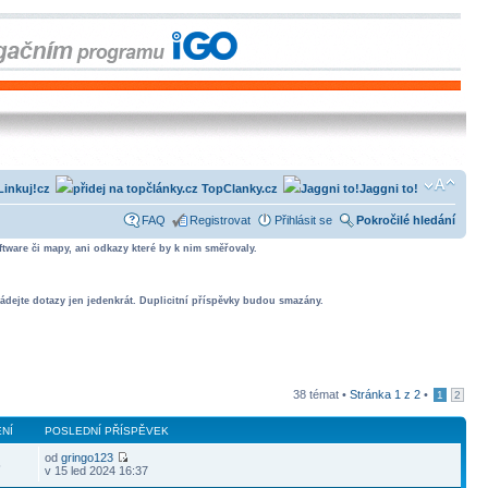
Linkuj!cz
TopClanky.cz
Jaggni to!
FAQ
Registrovat
Přihlásit se
Pokročilé hledání
tware či mapy, ani odkazy které by k nim směřovaly.
ádejte dotazy jen jedenkrát. Duplicitní příspěvky budou smazány.
38 témat •
Stránka
1
z
2
•
1
2
NÍ
POSLEDNÍ PŘÍSPĚVEK
od
gringo123
5
v 15 led 2024 16:37