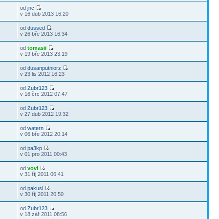
od
jnc
2
v 16 dub 2013 16:20
od
dussed
6
v 26 bře 2013 16:34
od
tomasii
8
v 19 bře 2013 23:19
od
dusanputniorz
2
v 23 lis 2012 16:23
od
Zubr123
5
v 16 črc 2012 07:47
od
Zubr123
4
v 27 dub 2012 19:32
od
watern
4
v 06 bře 2012 20:14
od
pa3kp
1
v 01 pro 2011 00:43
od
vovi
5
v 31 říj 2011 06:41
od
pakusi
3
v 30 říj 2011 20:50
od
Zubr123
7
v 18 zář 2011 08:56