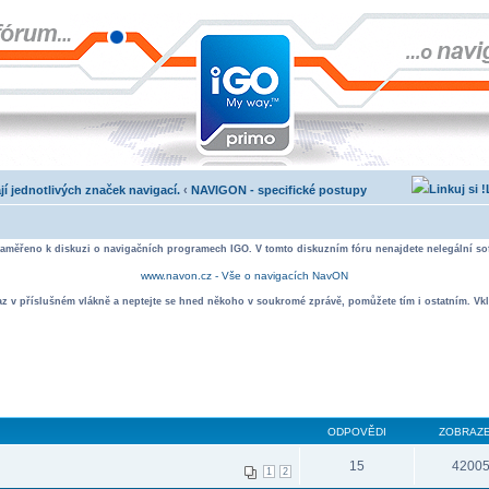
jí jednotlivých značek navigací.
‹
NAVIGON - specifické postupy
zaměřeno k diskuzi o navigačních programech IGO. V tomto diskuzním fóru nenajdete nelegální sof
www.navon.cz - Vše o navigacích NavON
taz v příslušném vlákně a neptejte se hned někoho v soukromé zprávě, pomůžete tím i ostatním. Vkl
ODPOVĚDI
ZOBRAZE
15
4200
1
2