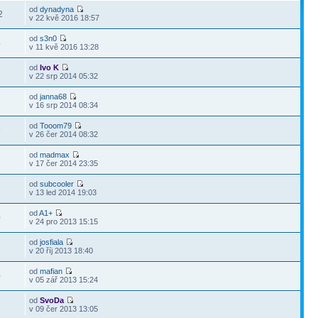
od
dynadyna
2
v 22 kvě 2016 18:57
od
s3n0
4
v 11 kvě 2016 13:28
od
Ivo K
0
v 22 srp 2014 05:32
od
janna68
6
v 16 srp 2014 08:34
od
Tooom79
9
v 26 čer 2014 08:32
od
madmax
4
v 17 čer 2014 23:35
od
subcooler
9
v 13 led 2014 19:03
od
A1+
0
v 24 pro 2013 15:15
od
josfiala
4
v 20 říj 2013 18:40
od
mafian
0
v 05 zář 2013 15:24
od
SvoDa
7
v 09 čer 2013 13:05