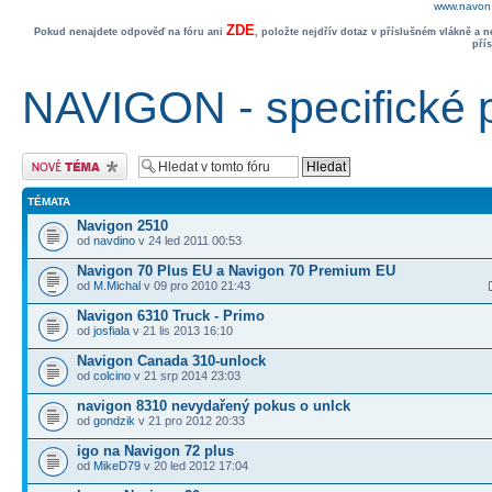
www.navon.
ZDE
Pokud nenajdete odpověď na fóru ani
, položte nejdřív dotaz v příslušném vlákně a 
pří
NAVIGON - specifické 
Odeslat nové téma
TÉMATA
Navigon 2510
od
navdino
v 24 led 2011 00:53
Navigon 70 Plus EU a Navigon 70 Premium EU
od
M.Michal
v 09 pro 2010 21:43
Navigon 6310 Truck - Primo
od
josfiala
v 21 lis 2013 16:10
Navigon Canada 310-unlock
od
colcino
v 21 srp 2014 23:03
navigon 8310 nevydařený pokus o unlck
od
gondzik
v 21 pro 2012 20:33
igo na Navigon 72 plus
od
MikeD79
v 20 led 2012 17:04