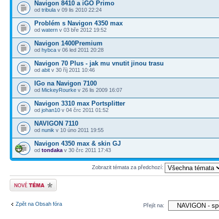
Navigon 8410 a iGO Primo
od
tribula
v 09 lis 2010 22:24
Problém s Navigon 4350 max
od
watern
v 03 bře 2012 19:52
Navigon 1400Premium
od
hybca
v 06 led 2011 20:28
Navigon 70 Plus - jak mu vnutit jinou trasu
od
abit
v 30 říj 2011 10:46
IGo na Navigon 7100
od
MickeyRourke
v 26 lis 2009 16:07
Navigon 3310 max Portsplitter
od
johan10
v 04 črc 2011 01:52
NAVIGON 7110
od
nunik
v 10 úno 2011 19:55
Navigon 4350 max & skin GJ
od
tondaka
v 30 črc 2011 17:43
Zobrazit témata za předchozí:
Odeslat nové téma
Zpět na Obsah fóra
Přejít na: