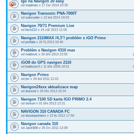
Igo na Navigon 20 easy
od
madmax
v 17 čer 2014 23:35
Navigon Transonic PNA-7000T
od
subcooler
v 13 led 2014 19:03
Navigon 70/71 Premium Live
od
favo222
v 24 zář 2013 12:05
Navigon 2110MAX /4,3"/ problém s iGO Primo
od
josfiala
v 20 říj 2013 18:40
Problém s Navigon 4310 max
od
mattovic
v 26 bře 2013 23:55
iGO8 do GPS navigon 2110
od
buldozer3
v 11 bře 2009 18:51
Navigon Primo
od
jnc
v 26 led 2011 21:01
Navigon24xxx aktualizace map
od
dussed
v 26 bře 2013 16:34
Navigon 7100 SD karta IGO PRIMO 2.4
od
stosun
v 01 bře 2013 13:31
NAVIGON 310 CANADA FC
od
dusanputniorz
v 22 lis 2012 17:56
Navigon canada 310
od
Jack606
v 25 črc 2011 12:08