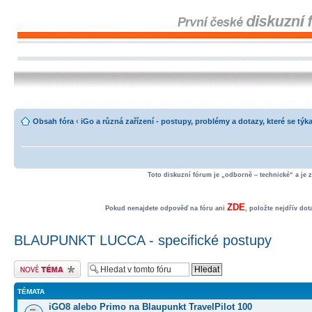
Obsah fóra
‹
iGo a různá zařízení - postupy, problémy a dotazy, které se týka
Toto diskuzní fórum je „odborně – technické“ a je 
ZDE
Pokud nenajdete odpověď na fóru ani
, položte nejdřív do
BLAUPUNKT LUCCA - specifické postupy
Odeslat nové téma
TÉMATA
iGO8 alebo Primo na Blaupunkt TravelPilot 100