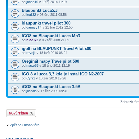
od
johan10
v 19 říj 2014 11:19
Blaupunkt Luca5.3
od
kutil32
v 08 črc 2011 08:56
blaupunkt travel pilot 300
od
dannyyT4
v 21 bře 2012 12:55
IGO8 na Blaupunkt Lucca Mp3
od
hladik2
v 05 zář 2008 21:09
igo8 na BLAUPUNKT TravelPilot x00
od
rsvejk
v 18 kvě 2010 06:24
Oreginál mapy Travelpilot 500
od
maxo83
v 18 úno 2011 12:19
iGO 8 v lucca 3,3 kde je instal iGO N2-2007
od
Cyril1
v 10 zář 2010 19:26
iGO8 na Blaupunkt Lucca 3.5B
od
josfiala
v 17 čer 2009 09:31
Zobrazit té
Odeslat nové téma
Zpět na Obsah fóra