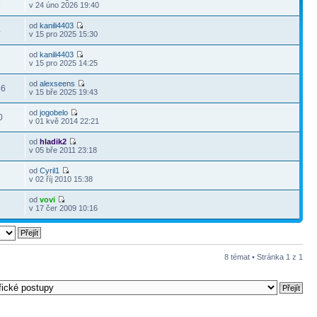
8
v 24 úno 2026 19:40
od
kanili4403
4
v 15 pro 2025 15:30
od
kanili4403
7
v 15 pro 2025 14:25
od
alexseens
36
v 15 bře 2025 19:43
od
jogobelo
0
v 01 kvě 2014 22:21
od
hladik2
7
v 05 bře 2011 23:18
od
Cyril1
6
v 02 říj 2010 15:38
od
vovi
2
v 17 čer 2009 10:16
8 témat • Stránka
1
z
1