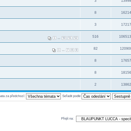
3
1399
8
1621
3
1721
516
10651
...
1
50
51
52
82
12090
...
1
7
8
9
8
1765
8
1815
2
1386
mata za předchozí:
Seřadit podle
Přejít na: