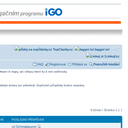
TopClanky.cz
Jaggni to!
Linkuj!cz
FAQ
Registrovat
Přihlásit se
Pokročilé hledání
tware či mapy, ani odkazy které by k nim směřovaly.
ádejte dotazy jen jedenkrát. Duplicitní příspěvky budou smazány.
8 témat • Stránka
1
z
1
NÍ
POSLEDNÍ PŘÍSPĚVEK
od
Schmalgauzen