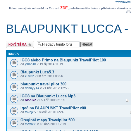
www.navon.
ZDE
Pokud nenajdete odpověď na fóru ani
, položte nejdřív dotaz v příslušném vlákně a 
pří
BLAUPUNKT LUCCA - sp
Odeslat nové téma
TÉMATA
iGO8 alebo Primo na Blaupunkt TravelPilot 100
od
johan10
v 19 říj 2014 11:19
Blaupunkt Luca5.3
od
kutil32
v 08 črc 2011 08:56
blaupunkt travel pilot 300
od
dannyyT4
v 21 bře 2012 12:55
IGO8 na Blaupunkt Lucca Mp3
od
hladik2
v 05 zář 2008 21:09
igo8 na BLAUPUNKT TravelPilot x00
od
rsvejk
v 18 kvě 2010 06:24
Oreginál mapy Travelpilot 500
od
maxo83
v 18 úno 2011 12:19