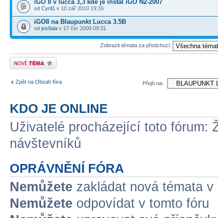
iGO 8 v lucca 3,3 kde je instal iGO N2-2007
od
Cyril1
v 10 zář 2010 19:26
iGO8 na Blaupunkt Lucca 3.5B
od
josfiala
v 17 čer 2009 09:31
Zobrazit témata za předchozí:
Odeslat nové téma
Zpět na Obsah fóra
Přejít na:
KDO JE ONLINE
Uživatelé procházející toto fórum: 
návštevníků
OPRÁVNĚNÍ FÓRA
Nemůžete
zakládat nová témata v 
Nemůžete
odpovídat v tomto fóru