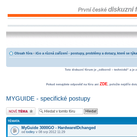
Obsah fóra
‹
iGo a různá zařízení - postupy, problémy a dotazy, které se týka
Toto diskuzní fórum je „odborně – technické“ a je 
ZDE
Pokud nenajdete odpověď na fóru ani
, položte nejdřív do
MYGUIDE - specifické postupy
Odeslat nové téma
TÉMATA
MyGuide 3000GO - HardwareIDchanged
od
todley
v 08 srp 2012 11:29