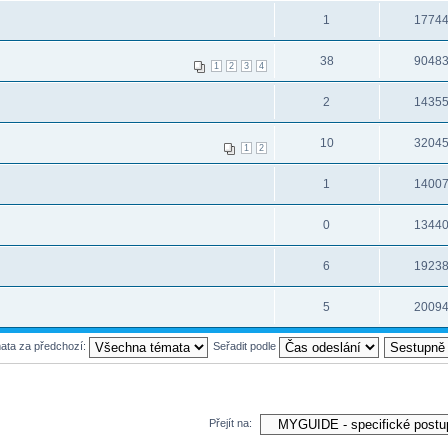
1
1774
38
9048
1
2
3
4
2
1435
10
3204
1
2
1
1400
0
1344
6
1923
5
2009
mata za předchozí:
Seřadit podle
Přejít na: