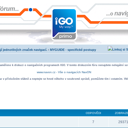
jí jednotlivých značek navigací.
‹
MYGUIDE - specifické postupy
zaměřeno k diskuzi o navigačních programech IGO. V tomto diskuzním fóru nenajdete nelegální sof
www.navon.cz - Vše o navigacích NavON
taz v příslušném vlákně a neptejte se hned někoho v soukromé zprávě, pomůžete tím i ostatním. Vkl
ODPOVĚDI
ZOBRAZE
7
2937