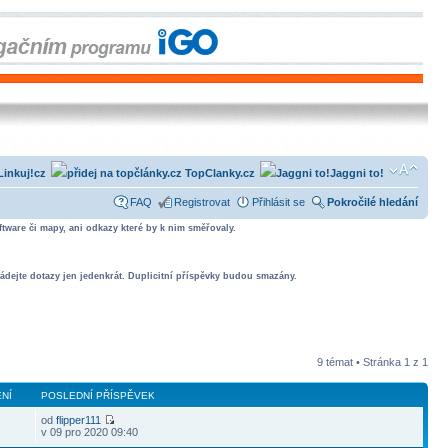
Linkuj!cz
TopClanky.cz
Jaggni to!
FAQ
Registrovat
Přihlásit se
Pokročilé hledání
tware či mapy, ani odkazy které by k nim směřovaly.
ádejte dotazy jen jedenkrát. Duplicitní příspěvky budou smazány.
9 témat • Stránka
1
z
1
NÍ
POSLEDNÍ PŘÍSPĚVEK
od
flipper111
1
v 09 pro 2020 09:40