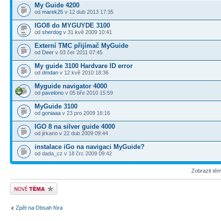
My Guide 4200
od
marek25
v 12 dub 2013 17:35
IGO8 do MYGUYDE 3100
od
sherdog
v 31 kvě 2009 10:41
Externí TMC přijímač MyGuide
od
Deer
v 03 čer 2011 07:45
My guide 3100 Hardvare ID error
od
dmdan
v 12 kvě 2010 18:36
Myguide navigator 4000
od
pavelono
v 05 bře 2010 15:59
MyGuide 3100
od
goniaaa
v 23 pro 2009 16:16
IGO 8 na silver guide 4000
od jirkano v 22 dub 2009 09:44
instalace iGo na navigaci MyGuide?
od dada_cz v 18 črc 2009 09:42
Zobrazit té
Odeslat nové téma
Zpět na Obsah fóra