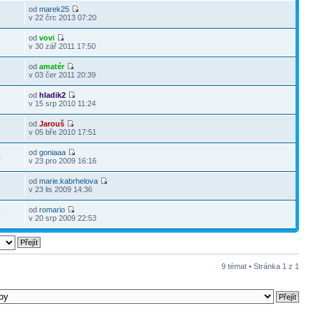
od
marek25
4
v 22 črc 2013 07:20
od
vovi
3
v 30 zář 2011 17:50
od
amatér
5
v 03 čer 2011 20:39
od
hladik2
5
v 15 srp 2010 11:24
od
Jarouš
7
v 05 bře 2010 17:51
od
goniaaa
0
v 23 pro 2009 16:16
od
marie.kabrhelova
8
v 23 lis 2009 14:36
od
romario
4
v 20 srp 2009 22:53
9 témat • Stránka
1
z
1