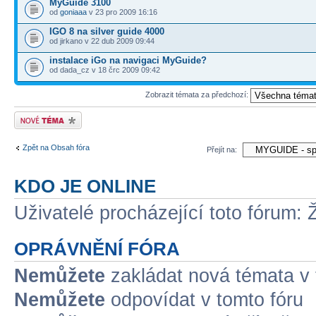
MyGuide 3100
od
goniaaa
v 23 pro 2009 16:16
IGO 8 na silver guide 4000
od jirkano v 22 dub 2009 09:44
instalace iGo na navigaci MyGuide?
od dada_cz v 18 črc 2009 09:42
Zobrazit témata za předchozí:
Odeslat nové téma
Zpět na Obsah fóra
Přejít na:
KDO JE ONLINE
Uživatelé procházející toto fórum: 
OPRÁVNĚNÍ FÓRA
Nemůžete
zakládat nová témata v 
Nemůžete
odpovídat v tomto fóru