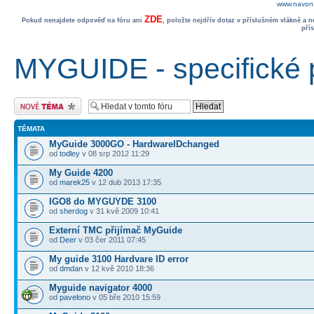
www.navon.
ZDE
Pokud nenajdete odpověď na fóru ani
, položte nejdřív dotaz v příslušném vlákně a 
pří
MYGUIDE - specifické 
Odeslat nové téma
TÉMATA
MyGuide 3000GO - HardwareIDchanged
od
todley
v 08 srp 2012 11:29
My Guide 4200
od
marek25
v 12 dub 2013 17:35
IGO8 do MYGUYDE 3100
od
sherdog
v 31 kvě 2009 10:41
Externí TMC přijímač MyGuide
od
Deer
v 03 čer 2011 07:45
My guide 3100 Hardvare ID error
od
dmdan
v 12 kvě 2010 18:36
Myguide navigator 4000
od
pavelono
v 05 bře 2010 15:59