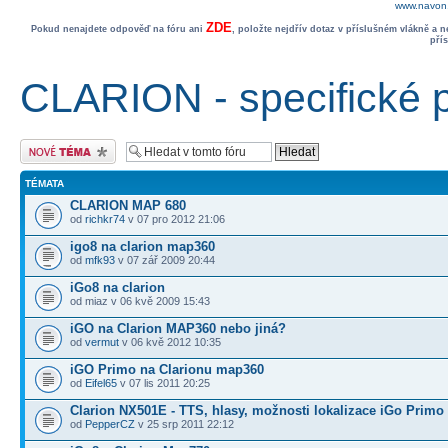
www.navon.
ZDE
Pokud nenajdete odpověď na fóru ani
, položte nejdřív dotaz v příslušném vlákně a 
pří
CLARION - specifické 
Odeslat nové téma
TÉMATA
CLARION MAP 680
od
richkr74
v 07 pro 2012 21:06
igo8 na clarion map360
od
mfk93
v 07 zář 2009 20:44
iGo8 na clarion
od miaz v 06 kvě 2009 15:43
iGO na Clarion MAP360 nebo jiná?
od
vermut
v 06 kvě 2012 10:35
iGO Primo na Clarionu map360
od
Eifel65
v 07 lis 2011 20:25
Clarion NX501E - TTS, hlasy, možnosti lokalizace iGo Primo
od
PepperCZ
v 25 srp 2011 22:12