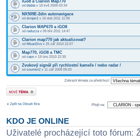
iGo8 a Clarion Map770
od
blabla
v 16 kvě 2009 03:34
NX509E-2din autonavigace
od
dvojan1
v 16 dub 2011 11:58
Clarion MAP670 a iGO8
od
raduzza
v 09 bře 2011 14:47
Clarion map770 jak aktualizovat?
od
MisanDvo
v 25 zář 2010 22:07
Map770, iGO8 a TMC
od
capo
v 19 úno 2010 22:30
Zvukový signál při rychlostní kameře / nebo radar /
od
soumen2
v 11 zář 2009 09:03
Zobrazit témata za předchozí:
Odeslat nové téma
Zpět na Obsah fóra
Přejít na:
KDO JE ONLINE
Uživatelé procházející toto fórum: 