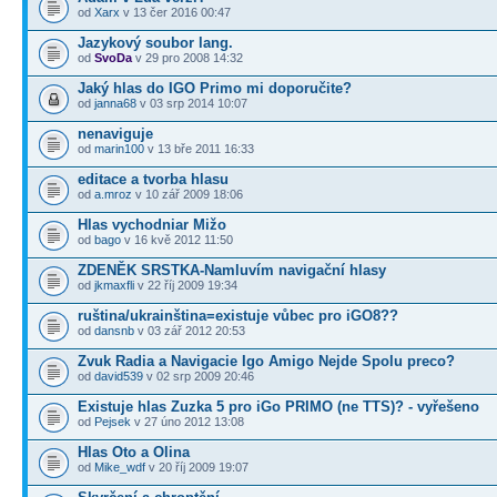
od
Xarx
v 13 čer 2016 00:47
Jazykový soubor lang.
od
SvoDa
v 29 pro 2008 14:32
Jaký hlas do IGO Primo mi doporučite?
od
janna68
v 03 srp 2014 10:07
nenaviguje
od
marin100
v 13 bře 2011 16:33
editace a tvorba hlasu
od
a.mroz
v 10 zář 2009 18:06
Hlas vychodniar Mižo
od
bago
v 16 kvě 2012 11:50
ZDENĚK SRSTKA-Namluvím navigační hlasy
od
jkmaxfli
v 22 říj 2009 19:34
ruština/ukrainština=existuje vůbec pro iGO8??
od
dansnb
v 03 zář 2012 20:53
Zvuk Radia a Navigacie Igo Amigo Nejde Spolu preco?
od
david539
v 02 srp 2009 20:46
Existuje hlas Zuzka 5 pro iGo PRIMO (ne TTS)? - vyřešeno
od
Pejsek
v 27 úno 2012 13:08
Hlas Oto a Olina
od
Mike_wdf
v 20 říj 2009 19:07