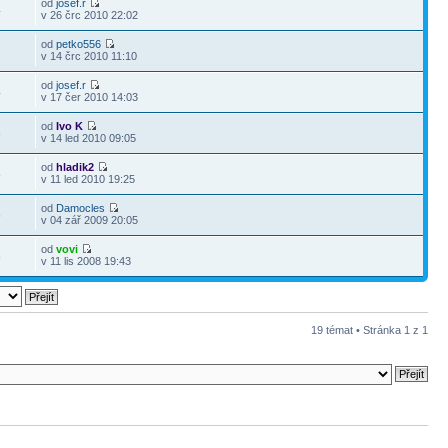
od
josef.r
4
v 26 črc 2010 22:02
od
petko556
2
v 14 črc 2010 11:10
od
josef.r
4
v 17 čer 2010 14:03
od
Ivo K
8
v 14 led 2010 09:05
od
hladik2
8
v 11 led 2010 19:25
od
Damocles
5
v 04 zář 2009 20:05
od
vovi
8
v 11 lis 2008 19:43
19 témat • Stránka
1
z
1