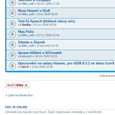
Skvrčení a chroptění
od
Mike_wdf
v 03 črc 2009 17:29
Nova hlaseni v iGo8
od
Mike_wdf
v 14 lis 2008 09:03
Text-To-Speech (hlášené názvy ulic)
od
SvoDa
v 15 črc 2008 09:39
Hlas Felix
od
Mike_wdf
v 22 črc 2009 22:49
Zdenka a Zbynek
od
Mike_wdf
v 11 led 2010 19:15
úprava hlášení u křižovatek
od
jirkous3
v 18 bře 2009 20:25
Upozornění na radary hlasem, pro iGO8 8.3.1 ve skinu IconX
od
Ivo K
v 10 lis 2008 15:39
Zobrazit té
Odeslat nové téma
Zpět na Obsah fóra
KDO JE ONLINE
Uživatelé procházející toto fórum: Žádní registrovaní uživatelé a 1 návštěvník