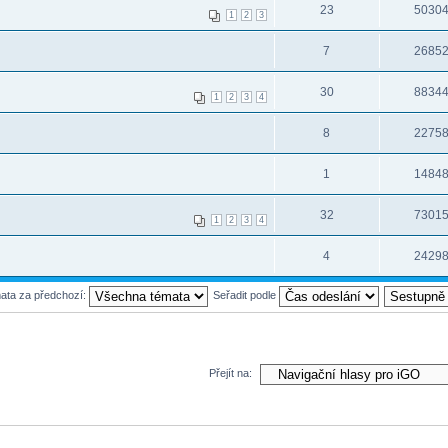
23
5030
1
2
3
7
2685
30
8834
1
2
3
4
8
2275
1
1484
32
7301
1
2
3
4
4
2429
mata za předchozí:
Seřadit podle
Přejít na: