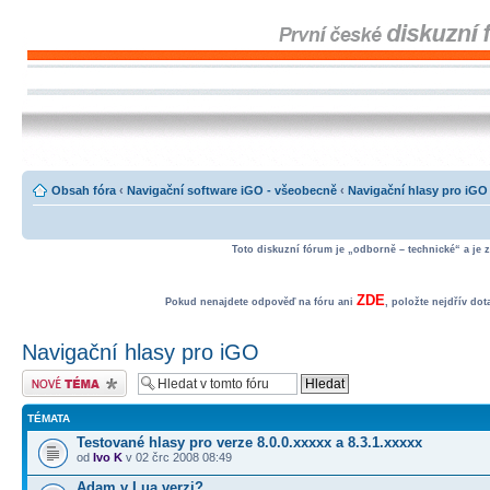
Obsah fóra
‹
Navigační software iGO - všeobecně
‹
Navigační hlasy pro iGO
Toto diskuzní fórum je „odborně – technické“ a je 
ZDE
Pokud nenajdete odpověď na fóru ani
, položte nejdřív do
Navigační hlasy pro iGO
Odeslat nové téma
TÉMATA
Testované hlasy pro verze 8.0.0.xxxxx a 8.3.1.xxxxx
od
Ivo K
v 02 črc 2008 08:49
Adam v Lua verzi?