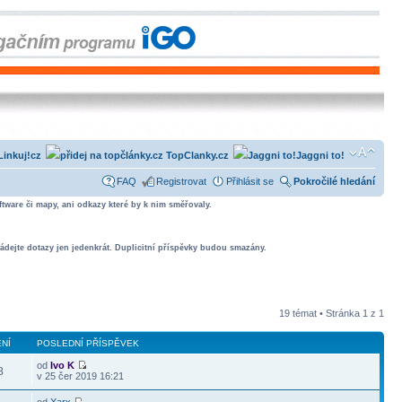
Linkuj!cz
TopClanky.cz
Jaggni to!
FAQ
Registrovat
Přihlásit se
Pokročilé hledání
tware či mapy, ani odkazy které by k nim směřovaly.
ádejte dotazy jen jedenkrát. Duplicitní příspěvky budou smazány.
19 témat • Stránka
1
z
1
NÍ
POSLEDNÍ PŘÍSPĚVEK
od
Ivo K
8
v 25 čer 2019 16:21