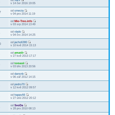
od
Xarx
4
v 14 čer 2016 19:05
od
smecta
7
v 04 pro 2014 11:19
od
Mio-Treo.info
2
v 03 srp 2014 13:49
od
vlado
0
v 04 črc 2014 14:25
od
jacho6380
0
v 10 kvě 2014 15:13
od
amatér
9
v 27 kvě 2013 17:17
od
tomasii
0
v 03 bře 2013 20:56
od
dansnb
2
v 06 zář 2012 14:15
od
pedro70
9
v 12 kvě 2012 09:57
od
happy66
8
v 27 úno 2012 20:12
od
SvoDa
4
v 28 pro 2010 08:13