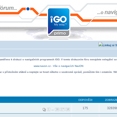
zaměřeno k diskuzi o navigačních programech IGO. V tomto diskuzním fóru nenajdete nelegální sof
www.navon.cz - Vše o navigacích NavON
taz v příslušném vlákně a neptejte se hned někoho v soukromé zprávě, pomůžete tím i ostatním. Vkl
ODPOVĚDI
ZOBRAZE
175
32839
...
1
16
17
18