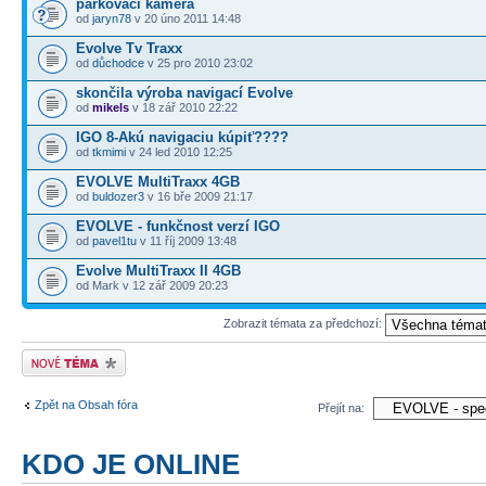
parkovaci kamera
od
jaryn78
v 20 úno 2011 14:48
Evolve Tv Traxx
od
důchodce
v 25 pro 2010 23:02
skončila výroba navigací Evolve
od
mikels
v 18 zář 2010 22:22
IGO 8-Akú navigaciu kúpiť????
od
tkmimi
v 24 led 2010 12:25
EVOLVE MultiTraxx 4GB
od
buldozer3
v 16 bře 2009 21:17
EVOLVE - funkčnost verzí IGO
od
pavel1tu
v 11 říj 2009 13:48
Evolve MultiTraxx II 4GB
od Mark v 12 zář 2009 20:23
Zobrazit témata za předchozí:
Odeslat nové téma
Zpět na Obsah fóra
Přejít na:
KDO JE ONLINE