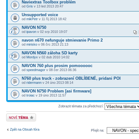
Naviextras Toolbox problém
od
Gris
v 13 led 2013 20:47
Unsupported voice
od
mikPetr
v 11 říj 2013 18:42
NAVON N750
od
ipavon
v 02 srp 2010 19:07
navon n670 nefunguje stmievanie Primo 2
od
mirisko
v 06 črc 2013 21:13
NAVON N560 záloha SD karty
od
Mordyx
v 02 dub 2010 14:02
NAVON 760 plus prosim pomoooooc
od
speedmagor
v 08 čer 2013 06:36
N760 plus truck - zobrazení OBLÍBENÉ, pridani POI
od
ridermann
v 24 úno 2013 08:14
NAVON N750 Problem [asi firmware]
od
troiac
v 19 úno 2013 11:57
Zobrazit témata za předchozí:
Odeslat nové téma
Zpět na Obsah fóra
Přejít na: