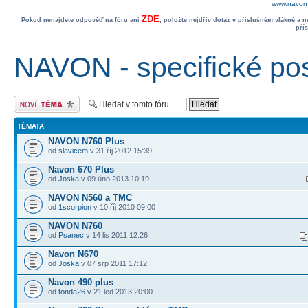
www.navon.
ZDE
Pokud nenajdete odpověď na fóru ani
, položte nejdřív dotaz v příslušném vlákně a 
pří
NAVON - specifické po
Odeslat nové téma
TÉMATA
NAVON N760 Plus
od
slavicem
v 31 říj 2012 15:39
Navon 670 Plus
od
Joska
v 09 úno 2013 10:19
NAVON N560 a TMC
od
1scorpion
v 10 říj 2010 09:00
NAVON N760
od
Psanec
v 14 lis 2011 12:26
Navon N670
od
Joska
v 07 srp 2011 17:12
Navon 490 plus
od
tonda26
v 21 led 2013 20:00