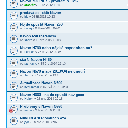
Navon 760 Plus - problém s TMC
od
amatér
v 13 lis 2012 11:15
prodává se ještě Navon
od
bio
v 26 říj 2015 19:13
Nejde spustit Navon 260
od
softej
v 03 kvě 2010 09:41
navon 650 instalacia
od
shero
v 11 črc 2015 15:08
Navon N760 nebo nějaká napodobenina?
od
Luke84
v 25 lis 2012 09:08
starší Navon N480
od
samcung
v 25 črc 2014 21:13
Navon N670 mapy 2013/Q4 nefungují
od
Juri_
v 27 kvě 2014 13:16
Aktualizace Navon N560
od
h2hummer
v 15 kvě 2014 08:31
Navon N660 - nejde spustit navigace
od
Haben
v 28 úno 2013 20:18
Problemy s Navon N660
od
varro
v 23 črc 2010 11:08
NAVON 470 igolaunch.exe
od
jojo
v 18 bře 2010 08:02