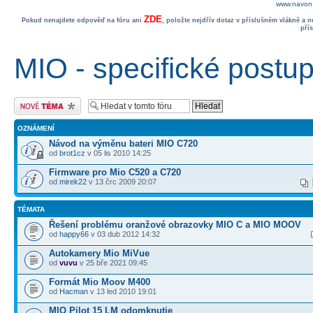
www.navon.
ZDE
Pokud nenajdete odpověď na fóru ani
, položte nejdřív dotaz v příslušném vlákně a 
pří
MIO - specifické postu
Odeslat nové téma
OZNÁMENÍ
Návod na výměnu bateri MIO C720
od
brot1cz
v 05 lis 2010 14:25
Firmware pro Mio C520 a C720
od
mirek22
v 13 črc 2009 20:07
TÉMATA
Řešení problému oranžové obrazovky MIO C a MIO MOOV
od
happy66
v 03 dub 2012 14:32
Autokamery Mio MiVue
od
vuvu
v 25 bře 2021 09:45
Formát Mio Moov M400
od
Hacman
v 13 led 2010 19:01
MIO Pilot 15 LM odomknutie