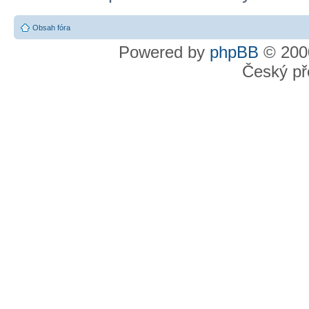
Obsah fóra
Powered by
phpBB
© 2000
Český př