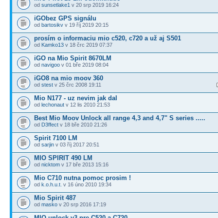
od
sunsetlake1
v 20 srp 2019 16:24
iGObez GPS signálu
od
bartosikv
v 19 říj 2019 20:15
prosím o informaciu mio c520, c720 a už aj S501
od
Kamko13
v 18 črc 2019 07:37
iGO na Mio Spirit 8670LM
od
navigoo
v 01 bře 2019 08:04
iGO8 na mio moov 360
od
stest
v 25 črc 2008 19:11
Mio N177 - uz nevim jak dal
od
lechonaut
v 12 lis 2010 21:53
Best Mio Moov Unlock all range 4,3 and 4,7" S series .....
od
D3ffect
v 18 bře 2010 21:26
Spirit 7100 LM
od
sarjin
v 03 říj 2017 20:51
MIO SPIRIT 490 LM
od
nicktom
v 17 bře 2013 15:16
Mio C710 nutna pomoc prosim !
od
k.o.h.u.t.
v 16 úno 2010 19:34
Mio Spirit 487
od
masko
v 20 srp 2016 17:19
MIO unlock v3 pre C520 a C720