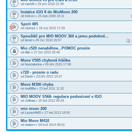
od
rasto8
v 26 pro 2010 21:39
Instalce iGO 8 do MioMoov 200
od klekon v 25 dub 2009 18:11
Spirit 485
od
zluma1
v 18 srp 2015 17:29
Spouštěč pro MIO MOOV 360 a jemu podobné...
od
brosl
v 05 čer 2010 20:57
Mio c520 nenaběhne...POMOC prosím
od
lális
v 27 čer 2015 20:48
Moov V505 chybová hláška
od
honzalucka
v 09 bře 2015 17:08
c720 - prosim o radu
od
Dario
v 23 bře 2012 19:27
Moov M300 chyba
od
muf98a
v 23 led 2011 11:32
MIO MOOV S568- regulace podsvícení v IGO
od
Julinaa
v 20 led 2012 09:28
mio moov 200
od
LezecHMS
v 27 led 2013 18:55
Mio Moov M410
od
watern
v 04 kvě 2014 09:01