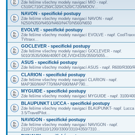
Zde řešíme všechny modely navigací MIO - např.
C510/C710/C250/C320/C520/C720/MOOV...
NAVON - specifické postupy
Zde řešíme všechny modely navigací NAVON - např.
N250/N350/N450/N460/N470/N560/N650
EVOLVE - specifické postupy
Zde řešíme všechny modely navigací EVOLVE - např. CoolTraxx 
TVtraxx...
GOCLEVER - specifické postupy
Zde řešíme všechny modely navigací GOCLEVER - např.
5010/3535/5066/4090T-DEJVID/4335/3550/5055...
ASUS - specifické postupy
Zde řešíme všechny modely navigací ASUS - např. R600/R300/R
CLARION - specifické postupy
Zde řešíme všechny modely navigací CLARION - např.
MAP360/MAP770/MAP690/MAP790...
MYGUIDE - specifické postupy
Zde řešíme všechny modely navigací MYGUIDE - např. 3100/400
BLAUPUNKT LUCCA - specifické postupy
Zde řešíme všechny modely navigací BLAUPUNKT- např. Lucc
3.5/TravelPilot...
NAVIGON - specifické postupy
Zde řešíme všechny modely navigací NAVIGON - např.
2110/7210/8110/1200/3300/3310/4350/7310...