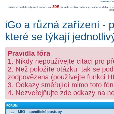
www.navon.
ZDE
Pokud nenajdete odpověď na fóru ani
, položte nejdřív dotaz v příslušném vlákně a 
pří
iGo a různá zařízení - 
které se týkají jednotli
Pravidla fóra
1. Nikdy nepoužívejte citaci pro p
2. Než položíte otázku, tak se podí
zodpovězena (používejte funkci 
3. Odkazy směřující mimo toto fó
4. Nezveřejňujte zde odkazy na ne
FÓRUM
MIO - specifické postupy