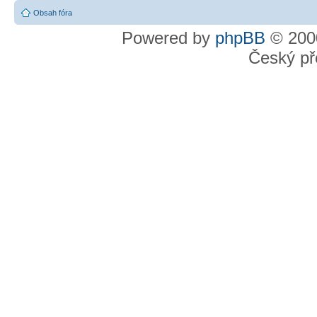
Obsah fóra
Powered by
phpBB
© 2000
Český př