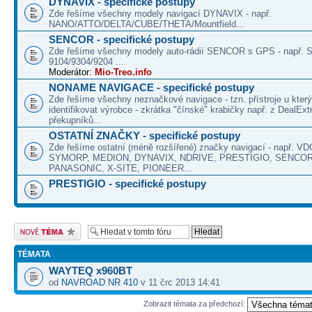
DYNAVIX - specifické postupy
Zde řešíme všechny modely navigací DYNAVIX - např.
NANO/ATTO/DELTA/CUBE/THETA/Mountfield...
SENCOR - specifické postupy
Zde řešíme všechny modely auto-rádií SENCOR s GPS - např. 
9104/9304/9204 ...
Moderátor:
Mio-Treo.info
NONAME NAVIGACE - specifické postupy
Zde řešíme všechny neznačkové navigace - tzn. přístroje u kte
identifikovat výrobce - zkrátka "čínské" krabičky např. z DealEx
překupníků...
OSTATNÍ ZNAČKY - specifické postupy
Zde řešíme ostatní (méně rozšířené) značky navigací - např. V
SYMORP, MEDION, DYNAVIX, NDRIVE, PRESTIGIO, SENCOR
PANASONIC, X-SITE, PIONEER...
PRESTIGIO - specifické postupy
Odeslat nové téma
TÉMATA
WAYTEQ x960BT
od
NAVROAD NR 410
v 11 črc 2013 14:41
Zobrazit témata za předchozí: