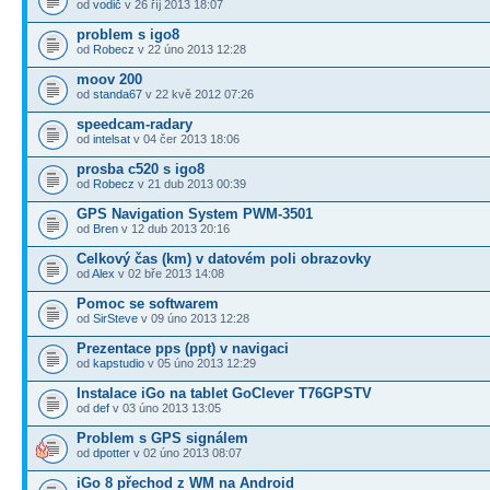
od
vodič
v 26 říj 2013 18:07
problem s igo8
od
Robecz
v 22 úno 2013 12:28
moov 200
od
standa67
v 22 kvě 2012 07:26
speedcam-radary
od
intelsat
v 04 čer 2013 18:06
prosba c520 s igo8
od
Robecz
v 21 dub 2013 00:39
GPS Navigation System PWM-3501
od
Bren
v 12 dub 2013 20:16
Celkový čas (km) v datovém poli obrazovky
od
Alex
v 02 bře 2013 14:08
Pomoc se softwarem
od
SirSteve
v 09 úno 2013 12:28
Prezentace pps (ppt) v navigaci
od
kapstudio
v 05 úno 2013 12:29
Instalace iGo na tablet GoClever T76GPSTV
od
def
v 03 úno 2013 13:05
Problem s GPS signálem
od
dpotter
v 02 úno 2013 08:07
iGo 8 přechod z WM na Android