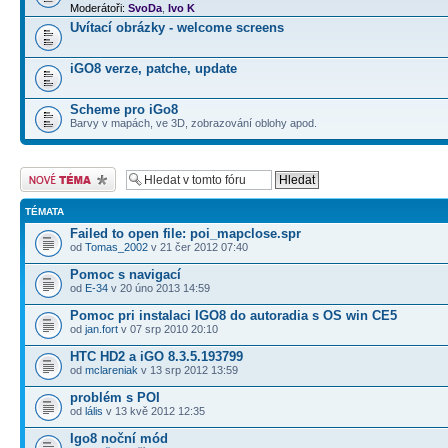
Moderátoři:
SvoDa
,
Ivo K
Uvítací obrázky - welcome screens
iGO8 verze, patche, update
Scheme pro iGo8
Barvy v mapách, ve 3D, zobrazování oblohy apod.
Odeslat nové téma
TÉMATA
Failed to open file: poi_mapclose.spr
od
Tomas_2002
v 21 čer 2012 07:40
Pomoc s navigací
od
E-34
v 20 úno 2013 14:59
Pomoc pri instalaci IGO8 do autoradia s OS win CE5
od
jan.fort
v 07 srp 2010 20:10
HTC HD2 a iGO 8.3.5.193799
od
mclareniak
v 13 srp 2012 13:59
problém s POI
od
lális
v 13 kvě 2012 12:35
Igo8 noční mód