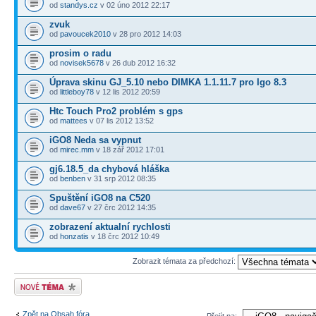
od
standys.cz
v 02 úno 2012 22:17
zvuk
od
pavoucek2010
v 28 pro 2012 14:03
prosim o radu
od
novisek5678
v 26 dub 2012 16:32
Úprava skinu GJ_5.10 nebo DIMKA 1.1.11.7 pro Igo 8.3
od
littleboy78
v 12 lis 2012 20:59
Htc Touch Pro2 problém s gps
od
mattees
v 07 lis 2012 13:52
iGO8 Neda sa vypnut
od
mirec.mm
v 18 zář 2012 17:01
gj6.18.5_da chybová hláška
od
benben
v 31 srp 2012 08:35
Spuštění iGO8 na C520
od
dave67
v 27 črc 2012 14:35
zobrazení aktualní rychlosti
od
honzatis
v 18 črc 2012 10:49
Zobrazit témata za předchozí:
Odeslat nové téma
Zpět na Obsah fóra
Přejít na: