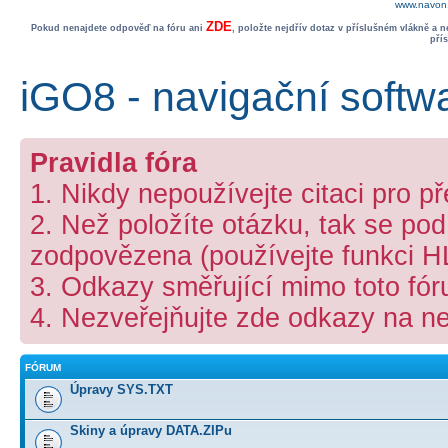
www.navon.
ZDE
Pokud nenajdete odpověď na fóru ani
, položte nejdřív dotaz v příslušném vlákně a 
pří
iGO8 - navigační softw
Pravidla fóra
1. Nikdy nepoužívejte citaci pro p
2. Než položíte otázku, tak se podí
zodpovězena (používejte funkci 
3. Odkazy směřující mimo toto fó
4. Nezveřejňujte zde odkazy na ne
FÓRUM
Úpravy SYS.TXT
Skiny a úpravy DATA.ZIPu