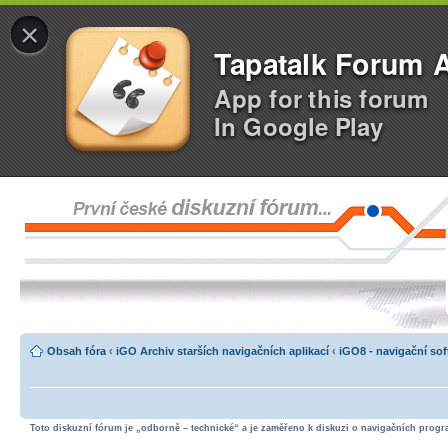
×
Tapatalk Forum 
App for this forum
In Google Play
Obsah fóra
‹
iGO Archiv starších navigačních aplikací
‹
iGO8 - navigační so
Toto diskuzní fórum je „odborně – technické“ a je zaměřeno k diskuzi o navigačních progra