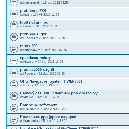
od
mclareniak
v 13 srp 2012 13:59
problém s POI
od
lális
v 13 kvě 2012 12:35
Igo8 noční mód
od
vodič
v 26 říj 2013 18:07
problem s igo8
od
Robecz
v 22 úno 2013 12:28
moov 200
od
standa67
v 22 kvě 2012 07:26
speedcam-radary
od
intelsat
v 04 čer 2013 18:06
prosba c520 s igo8
od
Robecz
v 21 dub 2013 00:39
GPS Navigation System PWM-3501
od
Bren
v 12 dub 2013 20:16
Celkový čas (km) v datovém poli obrazovky
od
Alex
v 02 bře 2013 14:08
Pomoc se softwarem
od
SirSteve
v 09 úno 2013 12:28
Prezentace pps (ppt) v navigaci
od
kapstudio
v 05 úno 2013 12:29
Instalace iGo na tablet GoClever T76GPSTV