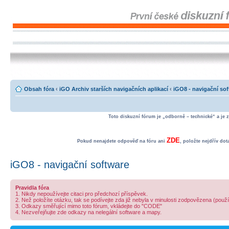
Obsah fóra
‹
iGO Archiv starších navigačních aplikací
‹
iGO8 - navigační so
Toto diskuzní fórum je „odborně – technické“ a je 
ZDE
Pokud nenajdete odpověď na fóru ani
, položte nejdřív do
iGO8 - navigační software
Pravidla fóra
1. Nikdy nepoužívejte citaci pro předchozí příspěvek.
2. Než položíte otázku, tak se podívejte zda již nebyla v minulosti zodpovězena (použ
3. Odkazy směřující mimo toto fórum, vkládejte do "CODE"
4. Nezveřejňujte zde odkazy na nelegální software a mapy.