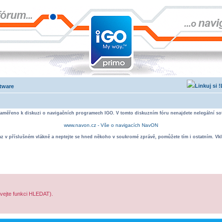
ftware
zaměřeno k diskuzi o navigačních programech IGO. V tomto diskuzním fóru nenajdete nelegální sof
www.navon.cz - Vše o navigacích NavON
taz v příslušném vlákně a neptejte se hned někoho v soukromé zprávě, pomůžete tím i ostatním. Vkl
ívejte funkci HLEDAT).