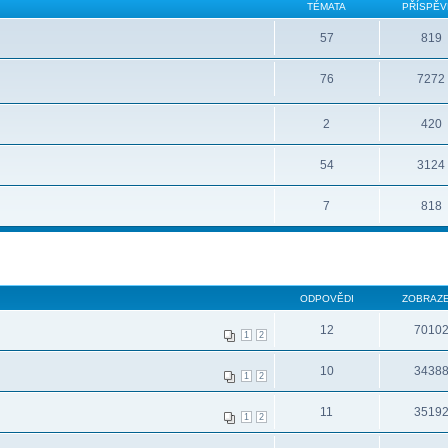
TÉMATA
PŘÍSPĚV
57
819
76
7272
2
420
54
3124
7
818
ODPOVĚDI
ZOBRAZE
12
7010
1
2
10
3438
1
2
11
3519
1
2