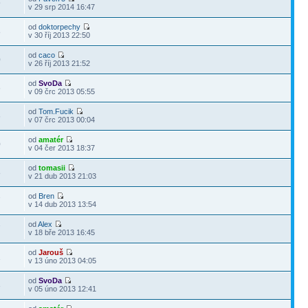
9
v 29 srp 2014 16:47
od
doktorpechy
8
v 30 říj 2013 22:50
od
caco
0
v 26 říj 2013 21:52
od
SvoDa
6
v 09 črc 2013 05:55
od
Tom.Fucik
6
v 07 črc 2013 00:04
od
amatér
0
v 04 čer 2013 18:37
od
tomasii
8
v 21 dub 2013 21:03
od
Bren
7
v 14 dub 2013 13:54
od
Alex
7
v 18 bře 2013 16:45
od
Jarouš
1
v 13 úno 2013 04:05
od
SvoDa
3
v 05 úno 2013 12:41