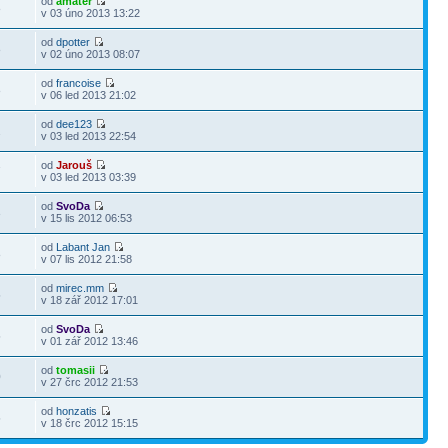
od
amatér
8
v 03 úno 2013 13:22
od
dpotter
8
v 02 úno 2013 08:07
od
francoise
8
v 06 led 2013 21:02
od
dee123
2
v 03 led 2013 22:54
od
Jarouš
7
v 03 led 2013 03:39
od
SvoDa
3
v 15 lis 2012 06:53
od
Labant Jan
8
v 07 lis 2012 21:58
od
mirec.mm
5
v 18 zář 2012 17:01
od
SvoDa
5
v 01 zář 2012 13:46
od
tomasii
0
v 27 črc 2012 21:53
od
honzatis
5
v 18 črc 2012 15:15