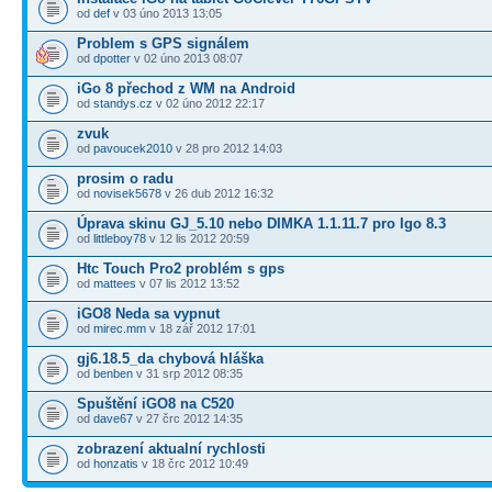
od
def
v 03 úno 2013 13:05
Problem s GPS signálem
od
dpotter
v 02 úno 2013 08:07
iGo 8 přechod z WM na Android
od
standys.cz
v 02 úno 2012 22:17
zvuk
od
pavoucek2010
v 28 pro 2012 14:03
prosim o radu
od
novisek5678
v 26 dub 2012 16:32
Úprava skinu GJ_5.10 nebo DIMKA 1.1.11.7 pro Igo 8.3
od
littleboy78
v 12 lis 2012 20:59
Htc Touch Pro2 problém s gps
od
mattees
v 07 lis 2012 13:52
iGO8 Neda sa vypnut
od
mirec.mm
v 18 zář 2012 17:01
gj6.18.5_da chybová hláška
od
benben
v 31 srp 2012 08:35
Spuštění iGO8 na C520
od
dave67
v 27 črc 2012 14:35
zobrazení aktualní rychlosti
od
honzatis
v 18 črc 2012 10:49