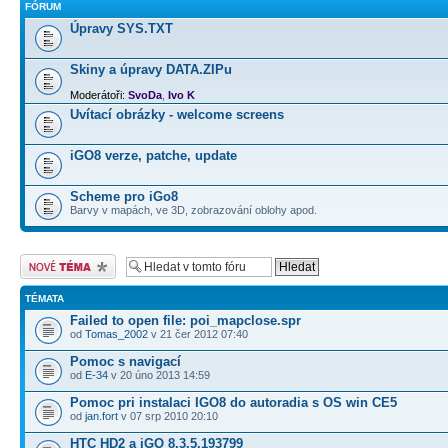
FÓRUM
Úpravy SYS.TXT
Skiny a úpravy DATA.ZIPu
Moderátoři:
SvoDa
,
Ivo K
Uvítací obrázky - welcome screens
iGO8 verze, patche, update
Scheme pro iGo8
Barvy v mapách, ve 3D, zobrazování oblohy apod.
Odeslat nové téma
TÉMATA
Failed to open file: poi_mapclose.spr
od
Tomas_2002
v 21 čer 2012 07:40
Pomoc s navigací
od
E-34
v 20 úno 2013 14:59
Pomoc pri instalaci IGO8 do autoradia s OS win CE5
od
jan.fort
v 07 srp 2010 20:10
HTC HD2 a iGO 8.3.5.193799