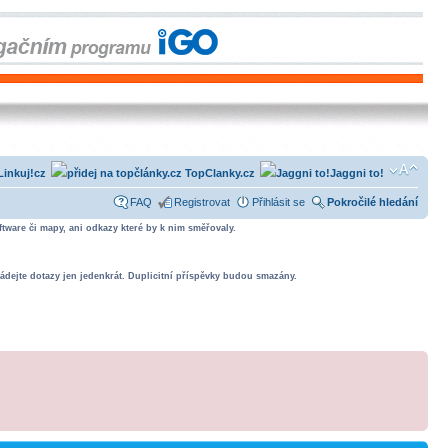
Linkuj!cz
TopClanky.cz
Jaggni to!
FAQ
Registrovat
Přihlásit se
Pokročilé hledání
tware či mapy, ani odkazy které by k nim směřovaly.
ádejte dotazy jen jedenkrát. Duplicitní příspěvky budou smazány.