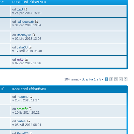
KY
POSLEDNÍ PŘÍSPĚVEK
od
EaU
v 24 pro 2014 15:10
od
.windowsáč
v 31 črc 2018 19:54
od
littleboy78
v 02 bře 2013 13:08
od
Jirka38
v 17 kvě 2019 05:48
od
mkb
v 07 črc 2012 11:26
104 témat •
Stránka
1
z
5
•
1
2
3
4
5
NÍ
POSLEDNÍ PŘÍSPĚVEK
od
mapone
2
v 25 říj 2015 11:27
od
amatér
8
v 10 lis 2014 20:21
od
blablis
2
v 05 zář 2014 08:21
od
Pavel75