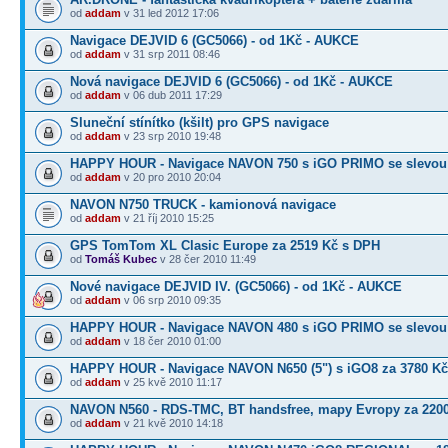
od
addam
v 31 led 2012 17:06
Navigace DEJVID 6 (GC5066) - od 1Kč - AUKCE
od
addam
v 31 srp 2011 08:46
Nová navigace DEJVID 6 (GC5066) - od 1Kč - AUKCE
od
addam
v 06 dub 2011 17:29
Sluneční stínítko (kšilt) pro GPS navigace
od
addam
v 23 srp 2010 19:48
HAPPY HOUR - Navigace NAVON 750 s iGO PRIMO se slevou
od
addam
v 20 pro 2010 20:04
NAVON N750 TRUCK - kamionová navigace
od
addam
v 21 říj 2010 15:25
GPS TomTom XL Clasic Europe za 2519 Kč s DPH
od
Tomáš Kubec
v 28 čer 2010 11:49
Nové navigace DEJVID IV. (GC5066) - od 1Kč - AUKCE
od
addam
v 06 srp 2010 09:35
HAPPY HOUR - Navigace NAVON 480 s iGO PRIMO se slevou
od
addam
v 18 čer 2010 01:00
HAPPY HOUR - Navigace NAVON N650 (5") s iGO8 za 3780 Kč
od
addam
v 25 kvě 2010 11:17
NAVON N560 - RDS-TMC, BT handsfree, mapy Evropy za 220
od
addam
v 21 kvě 2010 14:18