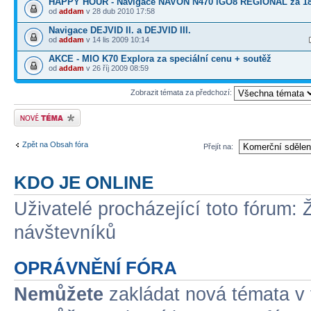
HAPPY HOUR - Navigace NAVON N470 iGO8 REGIONAL za 18
od
addam
v 28 dub 2010 17:58
Navigace DEJVID II. a DEJVID III.
od
addam
v 14 lis 2009 10:14
AKCE - MIO K70 Explora za speciální cenu + soutěž
od
addam
v 26 říj 2009 08:59
Zobrazit témata za předchozí:
Odeslat nové téma
Zpět na Obsah fóra
Přejít na:
KDO JE ONLINE
Uživatelé procházející toto fórum: 
návštevníků
OPRÁVNĚNÍ FÓRA
Nemůžete
zakládat nová témata v 