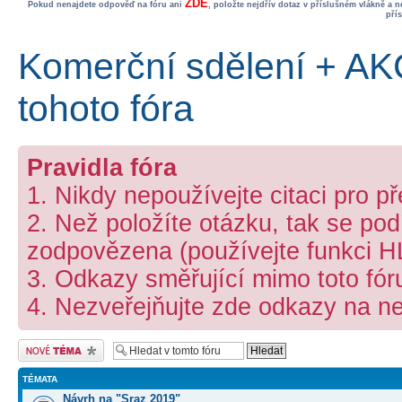
ZDE
Pokud nenajdete odpověď na fóru ani
, položte nejdřív dotaz v příslušném vlákně a 
pří
Komerční sdělení + AK
tohoto fóra
Pravidla fóra
1. Nikdy nepoužívejte citaci pro p
2. Než položíte otázku, tak se podí
zodpovězena (používejte funkci 
3. Odkazy směřující mimo toto fó
4. Nezveřejňujte zde odkazy na ne
Odeslat nové téma
TÉMATA
Návrh na "Sraz 2019"