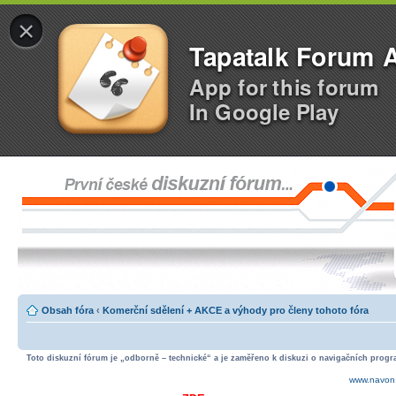
×
Tapatalk Forum 
App for this forum
In Google Play
Obsah fóra
‹
Komerční sdělení + AKCE a výhody pro členy tohoto fóra
Toto diskuzní fórum je „odborně – technické“ a je zaměřeno k diskuzi o navigačních progra
www.navon.