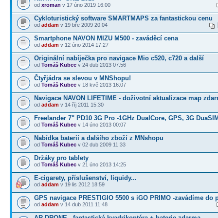
od
xroman
v 17 úno 2019 16:00
Cykloturistický software SMARTMAPS za fantastickou cenu
od
addam
v 19 bře 2009 20:04
Smartphone NAVON MIZU M500 - zaváděcí cena
od
addam
v 12 úno 2014 17:27
Originální nabíječka pro navigace Mio c520, c720 a další
od
Tomáš Kubec
v 24 dub 2013 07:56
Čtyřjádra se slevou v MNShopu!
od
Tomáš Kubec
v 18 kvě 2013 16:07
Navigace NAVON LIFETIME - doživotní aktualizace map zda
od
addam
v 14 říj 2011 15:30
Freelander 7" PD10 3G Pro -1GHz DualCore, GPS, 3G DuaSI
od
Tomáš Kubec
v 14 úno 2013 00:07
Nabídka baterií a dalšího zboží z MNshopu
od
Tomáš Kubec
v 02 dub 2009 11:33
Držáky pro tablety
od
Tomáš Kubec
v 21 úno 2013 14:25
E-cigarety, příslušenství, liquidy...
od
addam
v 19 lis 2012 18:59
GPS navigace PRESTIGIO 5500 s iGO PRIMO -zavádíme do p
od
addam
v 14 dub 2011 11:48
AR.DRONE - fantastická kvadrikoptéra + baterie zdarma