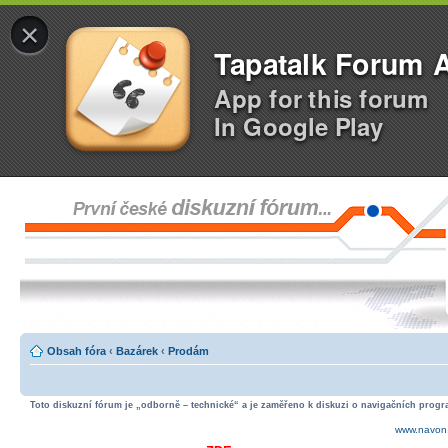
×
Tapatalk Forum 
App for this forum
In Google Play
Obsah fóra
‹
Bazárek
‹
Prodám
Toto diskuzní fórum je „odborně – technické“ a je zaměřeno k diskuzi o navigačních progra
www.navon.