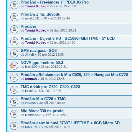
Prodáno - Freelander 7" PD10 3G Pro
od
Tomáš Kubec
v 22 čer 2013 20:19
Prodám z fin. důvodu
od
mirek1011
v 20 kvě 2013 22:44
Prodáno
od
Tomáš Kubec
v 02 dub 2013 20:21
Prodáno - Dejvid 6 HD - GC5066FMBT/TMC - 5" LCD
od
Tomáš Kubec
v 13 led 2013 14:30
GPS navigace iGO8
od
Jirkafil
v 30 pro 2012 13:08
NOVA gps freebird 50.3
od
hrosik00
v 28 pro 2012 20:31
Prodám příslušenství k Mio C520, 720 + Navigaci Mio C720
od
xroman
v 18 lis 2012 13:46
TMC držák pro C720, C520, C320
od
fabio1
v 15 lis 2012 17:05
Prodám Mio C720 s TMC
od
zavosh
v 30 zář 2012 08:18
Mio Moov 330 na prodej
od
Rendadc
v 26 zář 2012 20:49
Prodám garmin nuvi 3760T LIFETIME + 8GB Micro SD
od
MARTYCZ
v 26 zář 2012 18:39