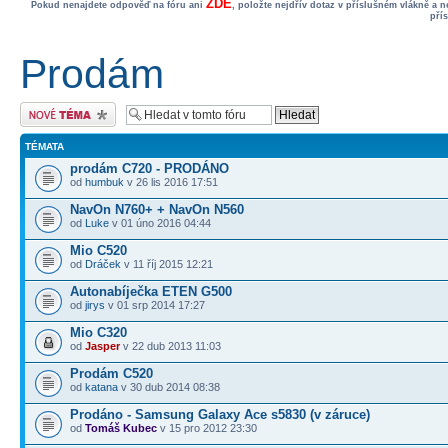
ZDE
Pokud nenajdete odpověď na fóru ani
, položte nejdřív dotaz v příslušném vlákně a 
pří
Prodám
Odeslat nové téma
TÉMATA
prodám C720 - PRODÁNO
od
humbuk
v 26 lis 2016 17:51
NavOn N760+ + NavOn N560
od
Luke
v 01 úno 2016 04:44
Mio C520
od
Dráček
v 11 říj 2015 12:21
Autonabíječka ETEN G500
od
jirys
v 01 srp 2014 17:27
Mio C320
od
Jasper
v 22 dub 2013 11:03
Prodám C520
od
katana
v 30 dub 2014 08:38
Prodáno - Samsung Galaxy Ace s5830 (v záruce)
od
Tomáš Kubec
v 15 pro 2012 23:30