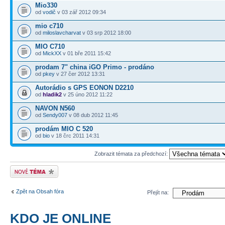
Mio330
od
vodič
v 03 zář 2012 09:34
mio c710
od
miloslavcharvat
v 03 srp 2012 18:00
MIO C710
od
MickXX
v 01 bře 2011 15:42
prodam 7" china iGO Primo - prodáno
od
pkey
v 27 čer 2012 13:31
Autorádio s GPS EONON D2210
od
hladik2
v 25 úno 2012 11:22
NAVON N560
od
Sendy007
v 08 dub 2012 11:45
prodám MIO C 520
od
bio
v 18 črc 2011 14:31
Zobrazit témata za předchozí:
Odeslat nové téma
Zpět na Obsah fóra
Přejít na:
KDO JE ONLINE