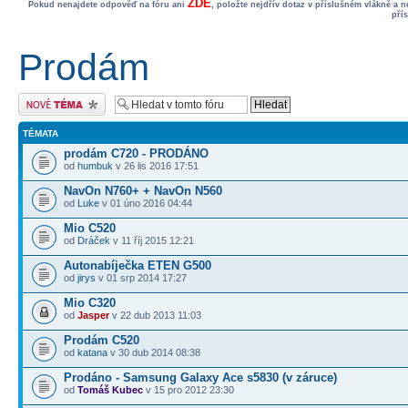
ZDE
Pokud nenajdete odpověď na fóru ani
, položte nejdřív dotaz v příslušném vlákně a 
pří
Prodám
Odeslat nové téma
TÉMATA
prodám C720 - PRODÁNO
od
humbuk
v 26 lis 2016 17:51
NavOn N760+ + NavOn N560
od
Luke
v 01 úno 2016 04:44
Mio C520
od
Dráček
v 11 říj 2015 12:21
Autonabíječka ETEN G500
od
jirys
v 01 srp 2014 17:27
Mio C320
od
Jasper
v 22 dub 2013 11:03
Prodám C520
od
katana
v 30 dub 2014 08:38
Prodáno - Samsung Galaxy Ace s5830 (v záruce)
od
Tomáš Kubec
v 15 pro 2012 23:30