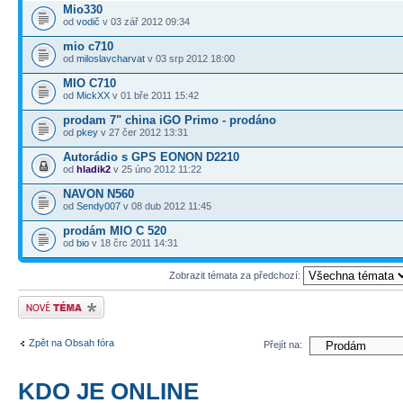
Mio330
od
vodič
v 03 zář 2012 09:34
mio c710
od
miloslavcharvat
v 03 srp 2012 18:00
MIO C710
od
MickXX
v 01 bře 2011 15:42
prodam 7" china iGO Primo - prodáno
od
pkey
v 27 čer 2012 13:31
Autorádio s GPS EONON D2210
od
hladik2
v 25 úno 2012 11:22
NAVON N560
od
Sendy007
v 08 dub 2012 11:45
prodám MIO C 520
od
bio
v 18 črc 2011 14:31
Zobrazit témata za předchozí:
Odeslat nové téma
Zpět na Obsah fóra
Přejít na:
KDO JE ONLINE