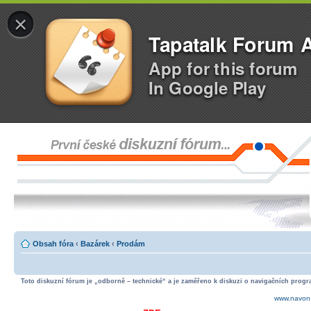
×
Tapatalk Forum 
App for this forum
In Google Play
Obsah fóra
‹
Bazárek
‹
Prodám
Toto diskuzní fórum je „odborně – technické“ a je zaměřeno k diskuzi o navigačních progra
www.navon.