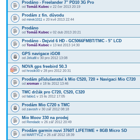
Prodáno - Freelander 7" PD10 3G Pro
od
Tomáš Kubec
v 22 čer 2013 20:19
Prodám z fin. důvodu
od
mirek1011
v 20 kvě 2013 22:44
Prodáno
od
Tomáš Kubec
v 02 dub 2013 20:21
Prodáno - Dejvid 6 HD - GC5066FMBT/TMC - 5" LCD
od
Tomáš Kubec
v 13 led 2013 14:30
GPS navigace iGO8
od
Jirkafil
v 30 pro 2012 13:08
NOVA gps freebird 50.3
od
hrosik00
v 28 pro 2012 20:31
Prodám příslušenství k Mio C520, 720 + Navigaci Mio C720
od
xroman
v 18 lis 2012 13:46
TMC držák pro C720, C520, C320
od
fabio1
v 15 lis 2012 17:05
Prodám Mio C720 s TMC
od
zavosh
v 30 zář 2012 08:18
Mio Moov 330 na prodej
od
Rendadc
v 26 zář 2012 20:49
Prodám garmin nuvi 3760T LIFETIME + 8GB Micro SD
od
MARTYCZ
v 26 zář 2012 18:39