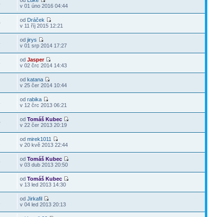
od
Luke
4
v 01 úno 2016 04:44
od
Dráček
0
v 11 říj 2015 12:21
od
jirys
5
v 01 srp 2014 17:27
od
Jasper
5
v 02 črc 2014 14:43
od
katana
7
v 25 čer 2014 10:44
od
rabika
8
v 12 črc 2013 06:21
od
Tomáš Kubec
0
v 22 čer 2013 20:19
od
mirek1011
2
v 20 kvě 2013 22:44
od
Tomáš Kubec
9
v 03 dub 2013 20:50
od
Tomáš Kubec
1
v 13 led 2013 14:30
od
Jirkafil
1
v 04 led 2013 20:13