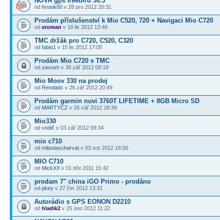
NOVA gps freebird 50.3
od
hrosik00
v 28 pro 2012 20:31
Prodám příslušenství k Mio C520, 720 + Navigaci Mio C720
od
xroman
v 18 lis 2012 13:46
TMC držák pro C720, C520, C320
od
fabio1
v 15 lis 2012 17:05
Prodám Mio C720 s TMC
od
zavosh
v 30 zář 2012 08:18
Mio Moov 330 na prodej
od
Rendadc
v 26 zář 2012 20:49
Prodám garmin nuvi 3760T LIFETIME + 8GB Micro SD
od
MARTYCZ
v 26 zář 2012 18:39
Mio330
od
vodič
v 03 zář 2012 09:34
mio c710
od
miloslavcharvat
v 03 srp 2012 18:00
MIO C710
od
MickXX
v 01 bře 2011 15:42
prodam 7" china iGO Primo - prodáno
od
pkey
v 27 čer 2012 13:31
Autorádio s GPS EONON D2210
od
hladik2
v 25 úno 2012 11:22