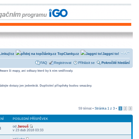
Linkuj!cz
TopClanky.cz
Jaggni to!
FAQ
Registrovat
Přihlásit se
Pokročilé hledání
tware či mapy, ani odkazy které by k nim směřovaly.
ádejte dotazy jen jedenkrát. Duplicitní příspěvky budou smazány.
59 témat •
Stránka
1
z
3
•
1
2
3
NÍ
POSLEDNÍ PŘÍSPĚVEK
od
Jarouš
4
v 23 dub 2018 03:33