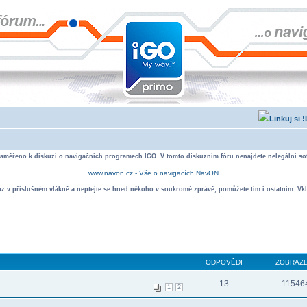
zaměřeno k diskuzi o navigačních programech IGO. V tomto diskuzním fóru nenajdete nelegální sof
www.navon.cz - Vše o navigacích NavON
taz v příslušném vlákně a neptejte se hned někoho v soukromé zprávě, pomůžete tím i ostatním. Vkl
ODPOVĚDI
ZOBRAZE
13
11546
1
2