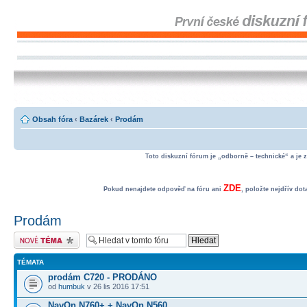
Obsah fóra
‹
Bazárek
‹
Prodám
Toto diskuzní fórum je „odborně – technické“ a je 
ZDE
Pokud nenajdete odpověď na fóru ani
, položte nejdřív do
Prodám
Odeslat nové téma
TÉMATA
prodám C720 - PRODÁNO
od
humbuk
v 26 lis 2016 17:51
NavOn N760+ + NavOn N560