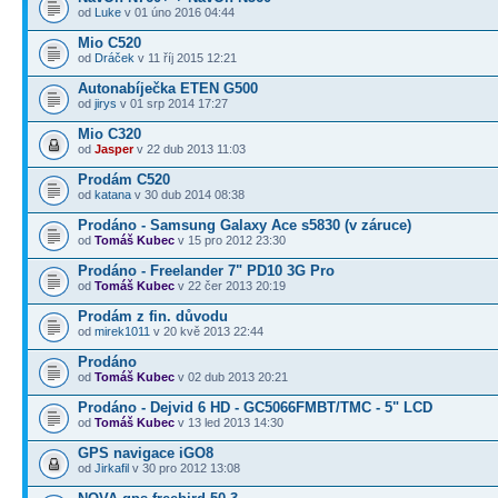
od
Luke
v 01 úno 2016 04:44
Mio C520
od
Dráček
v 11 říj 2015 12:21
Autonabíječka ETEN G500
od
jirys
v 01 srp 2014 17:27
Mio C320
od
Jasper
v 22 dub 2013 11:03
Prodám C520
od
katana
v 30 dub 2014 08:38
Prodáno - Samsung Galaxy Ace s5830 (v záruce)
od
Tomáš Kubec
v 15 pro 2012 23:30
Prodáno - Freelander 7" PD10 3G Pro
od
Tomáš Kubec
v 22 čer 2013 20:19
Prodám z fin. důvodu
od
mirek1011
v 20 kvě 2013 22:44
Prodáno
od
Tomáš Kubec
v 02 dub 2013 20:21
Prodáno - Dejvid 6 HD - GC5066FMBT/TMC - 5" LCD
od
Tomáš Kubec
v 13 led 2013 14:30
GPS navigace iGO8
od
Jirkafil
v 30 pro 2012 13:08