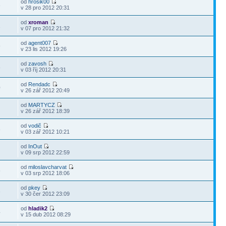
od
hrosik00
8
v 28 pro 2012 20:31
od
xroman
1
v 07 pro 2012 21:32
od
agent007
9
v 23 lis 2012 19:26
od
zavosh
8
v 03 říj 2012 20:31
od
Rendadc
0
v 26 zář 2012 20:49
od
MARTYCZ
7
v 26 zář 2012 18:39
od
vodič
8
v 03 zář 2012 10:21
od
InOut
1
v 09 srp 2012 22:59
od
miloslavcharvat
5
v 03 srp 2012 18:06
od
pkey
3
v 30 čer 2012 23:09
od
hladik2
4
v 15 dub 2012 08:29