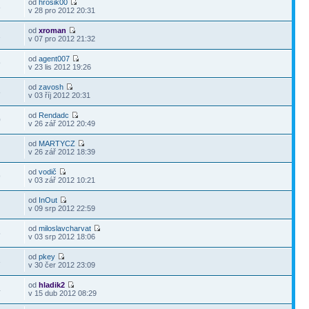
od
hrosik00
8
v 28 pro 2012 20:31
od
xroman
1
v 07 pro 2012 21:32
od
agent007
9
v 23 lis 2012 19:26
od
zavosh
8
v 03 říj 2012 20:31
od
Rendadc
0
v 26 zář 2012 20:49
od
MARTYCZ
7
v 26 zář 2012 18:39
od
vodič
9
v 03 zář 2012 10:21
od
InOut
1
v 09 srp 2012 22:59
od
miloslavcharvat
5
v 03 srp 2012 18:06
od
pkey
3
v 30 čer 2012 23:09
od
hladik2
4
v 15 dub 2012 08:29