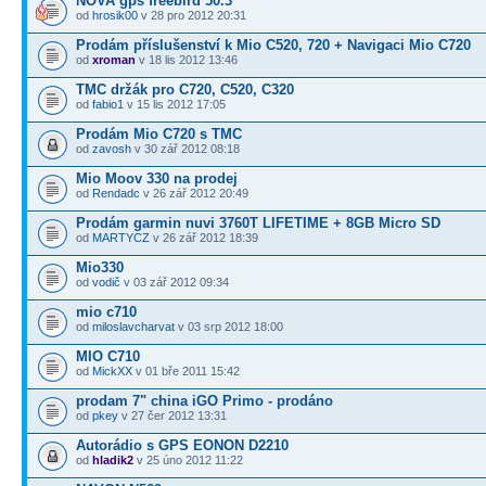
NOVA gps freebird 50.3
od
hrosik00
v 28 pro 2012 20:31
Prodám příslušenství k Mio C520, 720 + Navigaci Mio C720
od
xroman
v 18 lis 2012 13:46
TMC držák pro C720, C520, C320
od
fabio1
v 15 lis 2012 17:05
Prodám Mio C720 s TMC
od
zavosh
v 30 zář 2012 08:18
Mio Moov 330 na prodej
od
Rendadc
v 26 zář 2012 20:49
Prodám garmin nuvi 3760T LIFETIME + 8GB Micro SD
od
MARTYCZ
v 26 zář 2012 18:39
Mio330
od
vodič
v 03 zář 2012 09:34
mio c710
od
miloslavcharvat
v 03 srp 2012 18:00
MIO C710
od
MickXX
v 01 bře 2011 15:42
prodam 7" china iGO Primo - prodáno
od
pkey
v 27 čer 2012 13:31
Autorádio s GPS EONON D2210
od
hladik2
v 25 úno 2012 11:22