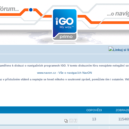
zaměřeno k diskuzi o navigačních programech IGO. V tomto diskuzním fóru nenajdete nelegální sof
www.navon.cz - Vše o navigacích NavON
taz v příslušném vlákně a neptejte se hned někoho v soukromé zprávě, pomůžete tím i ostatním. Vkl
ODPOVĚDI
ZOBRAZE
13
11546
1
2