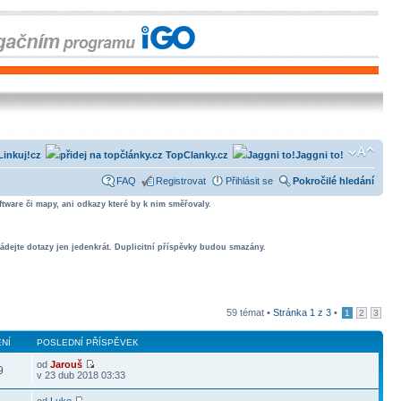
Linkuj!cz
TopClanky.cz
Jaggni to!
FAQ
Registrovat
Přihlásit se
Pokročilé hledání
tware či mapy, ani odkazy které by k nim směřovaly.
ádejte dotazy jen jedenkrát. Duplicitní příspěvky budou smazány.
59 témat •
Stránka
1
z
3
•
1
2
3
NÍ
POSLEDNÍ PŘÍSPĚVEK
od
Jarouš
9
v 23 dub 2018 03:33