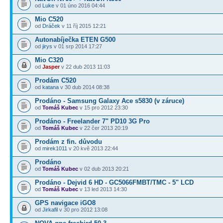
od
Luke
v 01 úno 2016 04:44
Mio C520
od
Dráček
v 11 říj 2015 12:21
Autonabíječka ETEN G500
od
jirys
v 01 srp 2014 17:27
Mio C320
od
Jasper
v 22 dub 2013 11:03
Prodám C520
od
katana
v 30 dub 2014 08:38
Prodáno - Samsung Galaxy Ace s5830 (v záruce)
od
Tomáš Kubec
v 15 pro 2012 23:30
Prodáno - Freelander 7" PD10 3G Pro
od
Tomáš Kubec
v 22 čer 2013 20:19
Prodám z fin. důvodu
od
mirek1011
v 20 kvě 2013 22:44
Prodáno
od
Tomáš Kubec
v 02 dub 2013 20:21
Prodáno - Dejvid 6 HD - GC5066FMBT/TMC - 5" LCD
od
Tomáš Kubec
v 13 led 2013 14:30
GPS navigace iGO8
od
Jirkafil
v 30 pro 2012 13:08