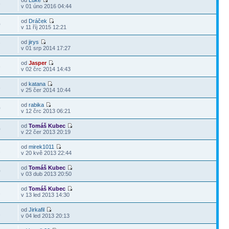
od
Luke
6
v 01 úno 2016 04:44
od
Dráček
0
v 11 říj 2015 12:21
od
jirys
7
v 01 srp 2014 17:27
od
Jasper
6
v 02 črc 2014 14:43
od
katana
8
v 25 čer 2014 10:44
od
rabika
0
v 12 črc 2013 06:21
od
Tomáš Kubec
0
v 22 čer 2013 20:19
od
mirek1011
2
v 20 kvě 2013 22:44
od
Tomáš Kubec
0
v 03 dub 2013 20:50
od
Tomáš Kubec
1
v 13 led 2013 14:30
od
Jirkafil
1
v 04 led 2013 20:13