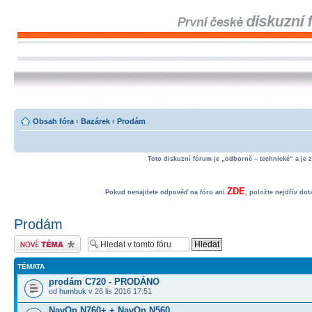
Obsah fóra
‹
Bazárek
‹
Prodám
Toto diskuzní fórum je „odborně – technické“ a je 
ZDE
Pokud nenajdete odpověď na fóru ani
, položte nejdřív do
Prodám
Odeslat nové téma
TÉMATA
prodám C720 - PRODÁNO
od
humbuk
v 26 lis 2016 17:51
NavOn N760+ + NavOn N560