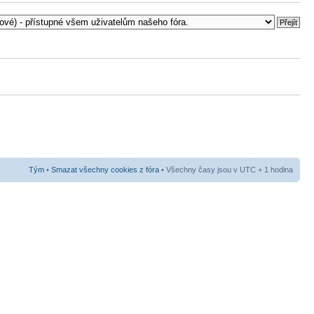
Tým
•
Smazat všechny cookies z fóra
• Všechny časy jsou v UTC + 1 hodina