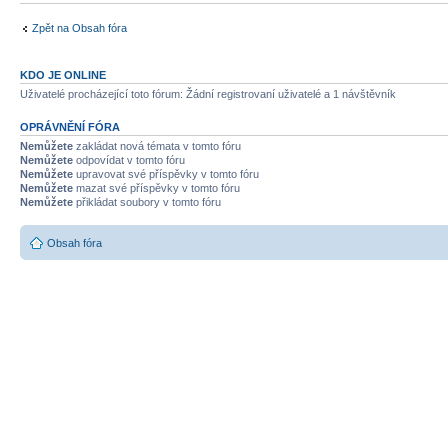
Zpět na Obsah fóra
KDO JE ONLINE
Uživatelé procházející toto fórum: Žádní registrovaní uživatelé a 1 návštěvník
OPRÁVNĚNÍ FÓRA
Nemůžete
zakládat nová témata v tomto fóru
Nemůžete
odpovídat v tomto fóru
Nemůžete
upravovat své příspěvky v tomto fóru
Nemůžete
mazat své příspěvky v tomto fóru
Nemůžete
přikládat soubory v tomto fóru
Obsah fóra