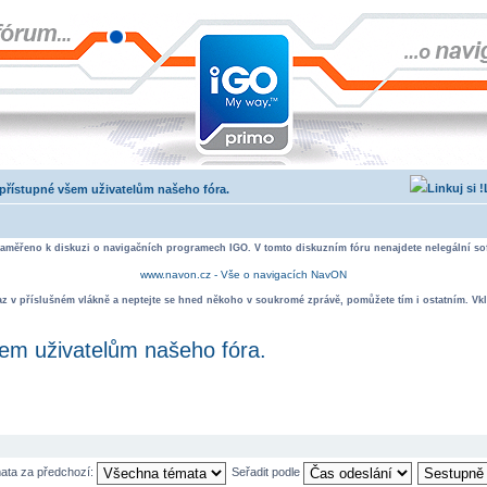
- přístupné všem uživatelům našeho fóra.
zaměřeno k diskuzi o navigačních programech IGO. V tomto diskuzním fóru nenajdete nelegální sof
www.navon.cz - Vše o navigacích NavON
taz v příslušném vlákně a neptejte se hned někoho v soukromé zprávě, pomůžete tím i ostatním. Vkl
šem uživatelům našeho fóra.
mata za předchozí:
Seřadit podle