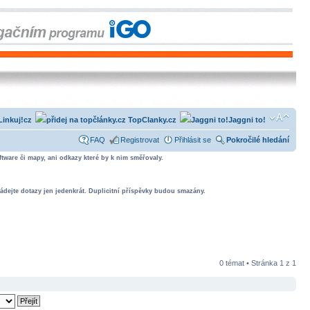
Linkuj!cz
TopClanky.cz
Jaggni to!
FAQ
Registrovat
Přihlásit se
Pokročilé hledání
tware či mapy, ani odkazy které by k nim směřovaly.
ádejte dotazy jen jedenkrát. Duplicitní příspěvky budou smazány.
0 témat • Stránka
1
z
1