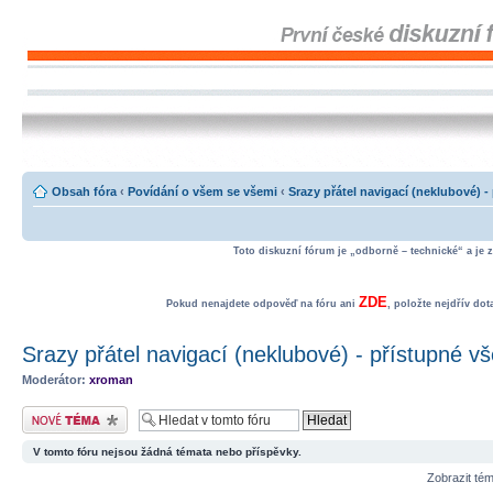
Obsah fóra
‹
Povídání o všem se všemi
‹
Srazy přátel navigací (neklubové) 
Toto diskuzní fórum je „odborně – technické“ a je 
ZDE
Pokud nenajdete odpověď na fóru ani
, položte nejdřív do
Srazy přátel navigací (neklubové) - přístupné v
Moderátor:
xroman
Odeslat nové téma
V tomto fóru nejsou žádná témata nebo příspěvky.
Zobrazit té