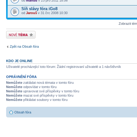
od
mahud
v 23 pro 2011 18:06
Síň slávy fóra iGo8
od
Jarouš
v 31 črc 2008 10:30
Zobrazit té
Odeslat nové téma
Zpět na Obsah fóra
KDO JE ONLINE
Uživatelé procházející toto fórum: Žádní registrovaní uživatelé a 1 návštěvník
OPRÁVNĚNÍ FÓRA
Nemůžete
zakládat nová témata v tomto fóru
Nemůžete
odpovídat v tomto fóru
Nemůžete
upravovat své příspěvky v tomto fóru
Nemůžete
mazat své příspěvky v tomto fóru
Nemůžete
přikládat soubory v tomto fóru
Obsah fóra