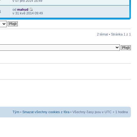
v 07 pro 2014 16:49
od
mahud
1
v 31 kvě 2014 09:49
2 témat • Stránka
1
z
1
Tým
•
Smazat všechny cookies z fóra
• Všechny časy jsou v UTC + 1 hodina