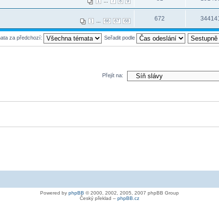
...
1
7
8
9
672
34414
...
1
66
67
68
mata za předchozí:
Seřadit podle
Přejít na:
Powered by
phpBB
© 2000, 2002, 2005, 2007 phpBB Group
Český překlad –
phpBB.cz