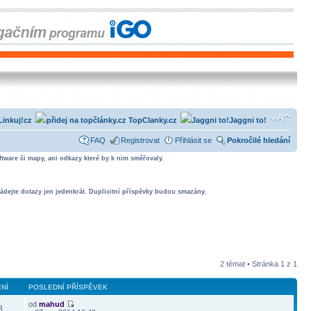
Linkuj!cz
TopClanky.cz
Jaggni to!
FAQ
Registrovat
Přihlásit se
Pokročilé hledání
tware či mapy, ani odkazy které by k nim směřovaly.
ádejte dotazy jen jedenkrát. Duplicitní příspěvky budou smazány.
2 témat • Stránka
1
z
1
NÍ
POSLEDNÍ PŘÍSPĚVEK
od
mahud
8