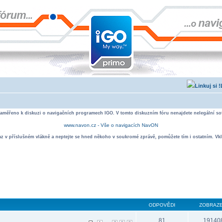
zaměřeno k diskuzi o navigačních programech IGO. V tomto diskuzním fóru nenajdete nelegální sof
www.navon.cz - Vše o navigacích NavON
taz v příslušném vlákně a neptejte se hned někoho v soukromé zprávě, pomůžete tím i ostatním. Vkl
ODPOVĚDI
ZOBRAZE
81
19140