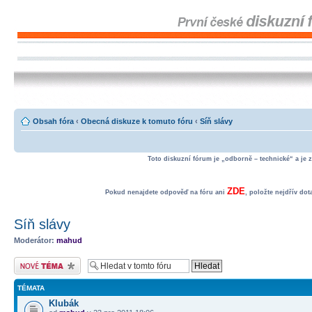
Obsah fóra
‹
Obecná diskuze k tomuto fóru
‹
Síň slávy
Toto diskuzní fórum je „odborně – technické“ a je 
ZDE
Pokud nenajdete odpověď na fóru ani
, položte nejdřív do
Síň slávy
Moderátor:
mahud
Odeslat nové téma
TÉMATA
Klubák