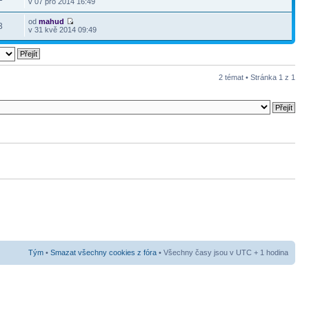
v 07 pro 2014 16:49
od
mahud
3
v 31 kvě 2014 09:49
2 témat • Stránka
1
z
1
Tým
•
Smazat všechny cookies z fóra
• Všechny časy jsou v UTC + 1 hodina