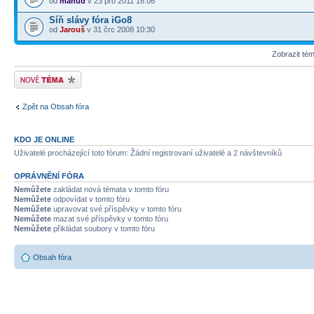
od
mahud
v 23 pro 2011 18:06
Síň slávy fóra iGo8
od
Jarouš
v 31 črc 2008 10:30
Zobrazit té
Odeslat nové téma
Zpět na Obsah fóra
KDO JE ONLINE
Uživatelé procházející toto fórum: Žádní registrovaní uživatelé a 2 návštevníků
OPRÁVNĚNÍ FÓRA
Nemůžete
zakládat nová témata v tomto fóru
Nemůžete
odpovídat v tomto fóru
Nemůžete
upravovat své příspěvky v tomto fóru
Nemůžete
mazat své příspěvky v tomto fóru
Nemůžete
přikládat soubory v tomto fóru
Obsah fóra