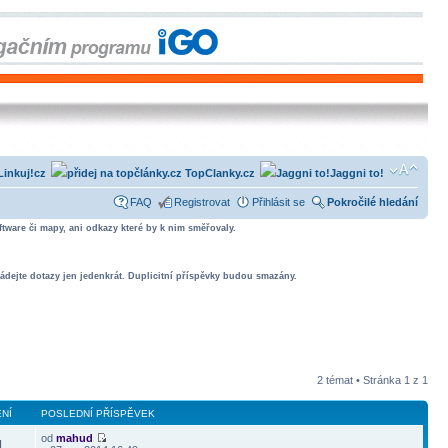
Linkuj!cz
TopClanky.cz
Jaggni to!
FAQ
Registrovat
Přihlásit se
Pokročilé hledání
tware či mapy, ani odkazy které by k nim směřovaly.
ádejte dotazy jen jedenkrát. Duplicitní příspěvky budou smazány.
2 témat • Stránka
1
z
1
NÍ
POSLEDNÍ PŘÍSPĚVEK
od
mahud
1