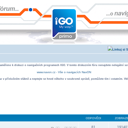
zaměřeno k diskuzi o navigačních programech IGO. V tomto diskuzním fóru nenajdete nelegální sof
www.navon.cz - Vše o navigacích NavON
taz v příslušném vlákně a neptejte se hned někoho v soukromé zprávě, pomůžete tím i ostatním. Vkl
ODPOVĚDI
ZOBRAZE
81
19140