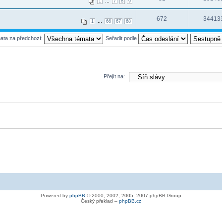
...
1
7
8
9
672
34413
...
1
66
67
68
mata za předchozí:
Seřadit podle
Přejít na:
Powered by
phpBB
© 2000, 2002, 2005, 2007 phpBB Group
Český překlad –
phpBB.cz