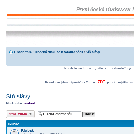
Obsah fóra
‹
Obecná diskuze k tomuto fóru
‹
Síň slávy
Toto diskuzní fórum je „odborně – technické“ a je 
ZDE
Pokud nenajdete odpověď na fóru ani
, položte nejdřív do
Síň slávy
Moderátor:
mahud
Odeslat nové téma
TÉMATA
Klubák