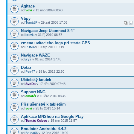
Agitace
od
vovi
v 13 úno 2009 08:40
Vtipy
od
TomášF
v 29 zář 2008 17:05
1
Navigace Jeep Uconnect 8.4″
od
brevla
v 31 říj 2019 06:57
zmena uvitacieho loga pri starte GPS
od
PUMA
v 10 srp 2011 19:19
Navigace WAZE
od
jirys
v 01 srp 2014 17:43
Dotaz
od
Petr47
v 19 led 2013 22:50
Učitelský koutek
od
SvoDa
v 17 bře 2009 07:48
Support NNG
od
amatér
v 10 črc 2016 08:45
Příslušenství k tabletům
od
vovi
v 25 lis 2013 15:14
Aplikace MNShop na Google Play
od
Tomáš Kubec
v 15 črc 2015 21:57
Emulator Androidu 4.4.2
od
Bruca66
v 12 úno 2015 19:09