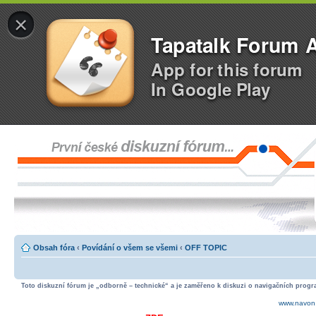
×
Tapatalk Forum 
App for this forum
In Google Play
Obsah fóra
‹
Povídání o všem se všemi
‹
OFF TOPIC
Toto diskuzní fórum je „odborně – technické“ a je zaměřeno k diskuzi o navigačních progra
www.navon.