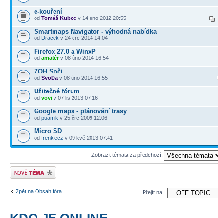
e-kouření
od
Tomáš Kubec
v 14 úno 2012 20:55
Smartmaps Navigator - výhodná nabídka
od
Dráček
v 24 črc 2014 14:04
Firefox 27.0 a WinxP
od
amatér
v 08 úno 2014 16:54
ZOH Soči
od
SvoDa
v 08 úno 2014 16:55
Užitečné fórum
od
vovi
v 07 lis 2013 07:16
Google maps - plánování trasy
od
puamik
v 25 črc 2009 12:06
Micro SD
od
frenkiecz
v 09 kvě 2013 07:41
Zobrazit témata za předchozí:
Odeslat nové téma
Zpět na Obsah fóra
Přejít na:
KDO JE ONLINE