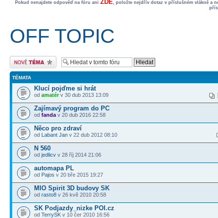
ZDE
Pokud nenajdete odpověď na fóru ani
, položte nejdřív dotaz v příslušném vlákně a 
pří
OFF TOPIC
Odeslat nové téma
TÉMATA
Klucí pojďme si hrát
od
amatér
v 30 dub 2013 13:09
Zajímavý program do PC
od
fanda
v 20 dub 2016 22:58
Něco pro zdraví
od
Labant Jan
v 22 dub 2012 08:10
N 560
od
jedlicv
v 28 říj 2014 21:06
automapa PL
od
Pajos
v 20 bře 2015 19:27
MIO Spirit 3D budovy SK
od
rasto8
v 26 kvě 2010 20:58
SK Podjazdy_nizke POI.cz
od
TerrySK
v 10 čer 2010 16:56