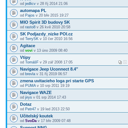
od
jedlicv
v 28 říj 2014 21:06
automapa PL
od
Pajos
v 20 bře 2015 19:27
MIO Spirit 3D budovy SK
od
rasto8
v 26 kvě 2010 20:58
SK Podjazdy_nizke POI.cz
od
TerrySK
v 10 čer 2010 16:56
Agitace
od
vovi
v 13 úno 2009 08:40
Vtipy
od
TomášF
v 29 zář 2008 17:05
1
Navigace Jeep Uconnect 8.4″
od
brevla
v 31 říj 2019 06:57
zmena uvitacieho loga pri starte GPS
od
PUMA
v 10 srp 2011 19:19
Navigace WAZE
od
jirys
v 01 srp 2014 17:43
Dotaz
od
Petr47
v 19 led 2013 22:50
Učitelský koutek
od
SvoDa
v 17 bře 2009 07:48
Support NNG