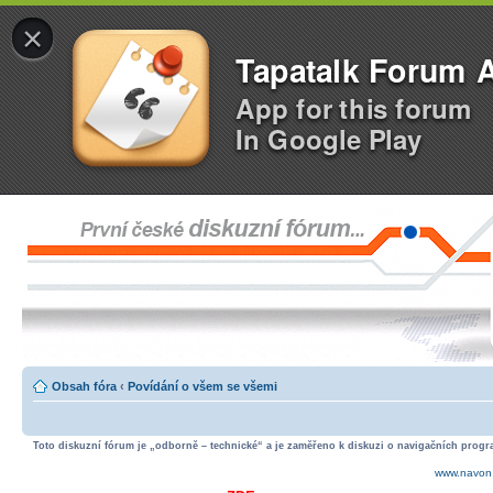
×
Tapatalk Forum 
App for this forum
In Google Play
Obsah fóra
‹
Povídání o všem se všemi
Toto diskuzní fórum je „odborně – technické“ a je zaměřeno k diskuzi o navigačních progra
www.navon.