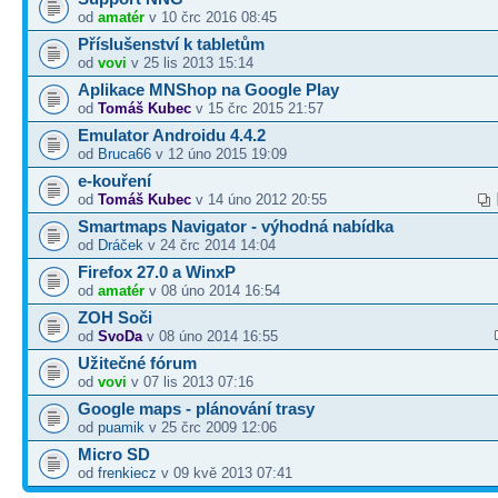
od
amatér
v 10 črc 2016 08:45
Příslušenství k tabletům
od
vovi
v 25 lis 2013 15:14
Aplikace MNShop na Google Play
od
Tomáš Kubec
v 15 črc 2015 21:57
Emulator Androidu 4.4.2
od
Bruca66
v 12 úno 2015 19:09
e-kouření
od
Tomáš Kubec
v 14 úno 2012 20:55
Smartmaps Navigator - výhodná nabídka
od
Dráček
v 24 črc 2014 14:04
Firefox 27.0 a WinxP
od
amatér
v 08 úno 2014 16:54
ZOH Soči
od
SvoDa
v 08 úno 2014 16:55
Užitečné fórum
od
vovi
v 07 lis 2013 07:16
Google maps - plánování trasy
od
puamik
v 25 črc 2009 12:06
Micro SD
od
frenkiecz
v 09 kvě 2013 07:41