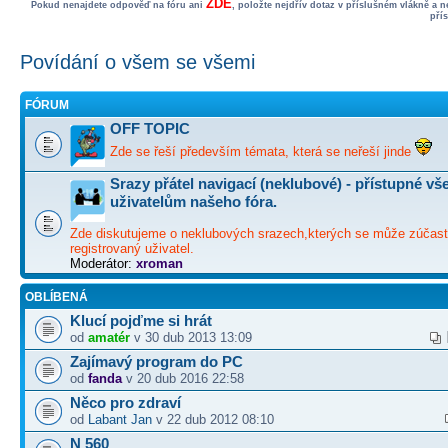
ZDE
Pokud nenajdete odpověď na fóru ani
, položte nejdřív dotaz v příslušném vlákně a 
pří
Povídání o všem se všemi
FÓRUM
OFF TOPIC
Zde se řeší především témata, která se neřeší jinde
Srazy přátel navigací (neklubové) - přístupné v
uživatelům našeho fóra.
Zde diskutujeme o neklubových srazech,kterých se může zúčast
registrovaný uživatel.
Moderátor:
xroman
OBLÍBENÁ
Klucí pojďme si hrát
od
amatér
v 30 dub 2013 13:09
Zajímavý program do PC
od
fanda
v 20 dub 2016 22:58
Něco pro zdraví
od
Labant Jan
v 22 dub 2012 08:10
N 560