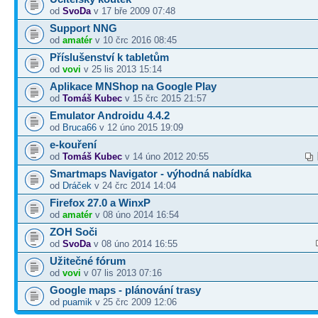
od
SvoDa
v 17 bře 2009 07:48
Support NNG
od
amatér
v 10 črc 2016 08:45
Příslušenství k tabletům
od
vovi
v 25 lis 2013 15:14
Aplikace MNShop na Google Play
od
Tomáš Kubec
v 15 črc 2015 21:57
Emulator Androidu 4.4.2
od
Bruca66
v 12 úno 2015 19:09
e-kouření
od
Tomáš Kubec
v 14 úno 2012 20:55
Smartmaps Navigator - výhodná nabídka
od
Dráček
v 24 črc 2014 14:04
Firefox 27.0 a WinxP
od
amatér
v 08 úno 2014 16:54
ZOH Soči
od
SvoDa
v 08 úno 2014 16:55
Užitečné fórum
od
vovi
v 07 lis 2013 07:16
Google maps - plánování trasy
od
puamik
v 25 črc 2009 12:06