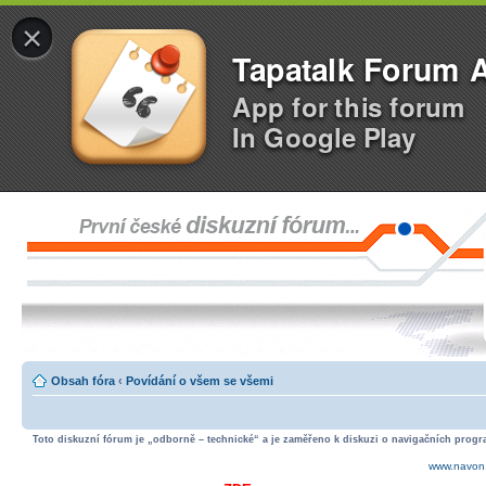
×
Tapatalk Forum 
App for this forum
In Google Play
Obsah fóra
‹
Povídání o všem se všemi
Toto diskuzní fórum je „odborně – technické“ a je zaměřeno k diskuzi o navigačních progra
www.navon.