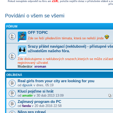
ZDE
Pokud nenajdete odpověď na fóru ani
, položte nejdřív dotaz v příslušném vlákně a 
pří
Povídání o všem se všemi
FÓRUM
OFF TOPIC
Zde se řeší především témata, která se neřeší jinde
Srazy přátel navigací (neklubové) - přístupné v
uživatelům našeho fóra.
Zde diskutujeme o neklubových srazech,kterých se může zúčast
registrovaný uživatel.
Moderátor:
xroman
OBLÍBENÁ
Real girls from your city are looking for you
od
djpusik
v dnes, 05:19
Klucí pojďme si hrát
od
amatér
v 30 dub 2013 13:09
Zajímavý program do PC
od
fanda
v 20 dub 2016 22:58
Něco pro zdraví