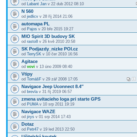
od
Labant Jan
v 22 dub 2012 08:10
N 560
od
jedlicv
v 28 říj 2014 21:06
automapa PL
od
Pajos
v 20 bře 2015 19:27
MIO Spirit 3D budovy SK
od
rasto8
v 26 kvě 2010 20:58
SK Podjazdy_nizke POI.cz
od
TerrySK
v 10 čer 2010 16:56
Agitace
od
vovi
v 13 úno 2009 08:40
Vtipy
od
TomášF
v 29 zář 2008 17:05
1
Navigace Jeep Uconnect 8.4″
od
brevla
v 31 říj 2019 06:57
zmena uvitacieho loga pri starte GPS
od
PUMA
v 10 srp 2011 19:19
Navigace WAZE
od
jirys
v 01 srp 2014 17:43
Dotaz
od
Petr47
v 19 led 2013 22:50
Učitelský koutek