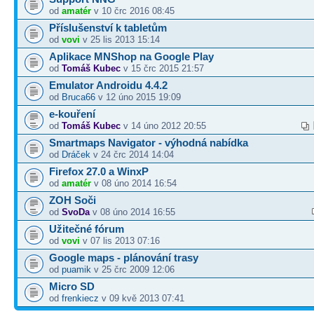
od
amatér
v 10 črc 2016 08:45
Příslušenství k tabletům
od
vovi
v 25 lis 2013 15:14
Aplikace MNShop na Google Play
od
Tomáš Kubec
v 15 črc 2015 21:57
Emulator Androidu 4.4.2
od
Bruca66
v 12 úno 2015 19:09
e-kouření
od
Tomáš Kubec
v 14 úno 2012 20:55
Smartmaps Navigator - výhodná nabídka
od
Dráček
v 24 črc 2014 14:04
Firefox 27.0 a WinxP
od
amatér
v 08 úno 2014 16:54
ZOH Soči
od
SvoDa
v 08 úno 2014 16:55
Užitečné fórum
od
vovi
v 07 lis 2013 07:16
Google maps - plánování trasy
od
puamik
v 25 črc 2009 12:06
Micro SD
od
frenkiecz
v 09 kvě 2013 07:41