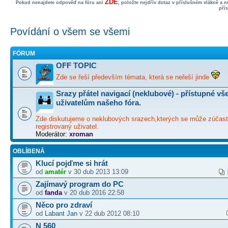
ZDE
Pokud nenajdete odpověď na fóru ani
, položte nejdřív dotaz v příslušném vlákně a 
pří
Povídání o všem se všemi
FÓRUM
OFF TOPIC
Zde se řeší především témata, která se neřeší jinde
Srazy přátel navigací (neklubové) - přístupné v
uživatelům našeho fóra.
Zde diskutujeme o neklubových srazech,kterých se může zúčast
registrovaný uživatel.
Moderátor:
xroman
OBLÍBENÁ
Klucí pojďme si hrát
od
amatér
v 30 dub 2013 13:09
Zajímavý program do PC
od
fanda
v 20 dub 2016 22:58
Něco pro zdraví
od
Labant Jan
v 22 dub 2012 08:10
N 560