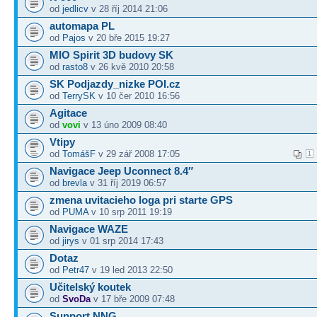
od
jedlicv
v 28 říj 2014 21:06
automapa PL
od
Pajos
v 20 bře 2015 19:27
MIO Spirit 3D budovy SK
od
rasto8
v 26 kvě 2010 20:58
SK Podjazdy_nizke POI.cz
od
TerrySK
v 10 čer 2010 16:56
Agitace
od
vovi
v 13 úno 2009 08:40
Vtipy
od
TomášF
v 29 zář 2008 17:05
1
Navigace Jeep Uconnect 8.4″
od
brevla
v 31 říj 2019 06:57
zmena uvitacieho loga pri starte GPS
od
PUMA
v 10 srp 2011 19:19
Navigace WAZE
od
jirys
v 01 srp 2014 17:43
Dotaz
od
Petr47
v 19 led 2013 22:50
Učitelský koutek
od
SvoDa
v 17 bře 2009 07:48
Support NNG