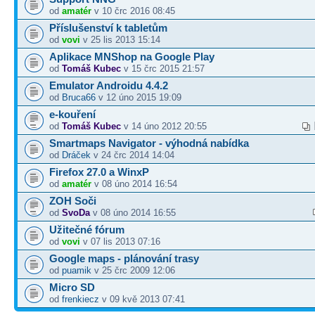
od
amatér
v 10 črc 2016 08:45
Příslušenství k tabletům
od
vovi
v 25 lis 2013 15:14
Aplikace MNShop na Google Play
od
Tomáš Kubec
v 15 črc 2015 21:57
Emulator Androidu 4.4.2
od
Bruca66
v 12 úno 2015 19:09
e-kouření
od
Tomáš Kubec
v 14 úno 2012 20:55
Smartmaps Navigator - výhodná nabídka
od
Dráček
v 24 črc 2014 14:04
Firefox 27.0 a WinxP
od
amatér
v 08 úno 2014 16:54
ZOH Soči
od
SvoDa
v 08 úno 2014 16:55
Užitečné fórum
od
vovi
v 07 lis 2013 07:16
Google maps - plánování trasy
od
puamik
v 25 črc 2009 12:06
Micro SD
od
frenkiecz
v 09 kvě 2013 07:41