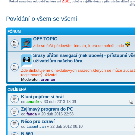
ZDE
Pokud nenajdete odpověď na fóru ani
, položte nejdřív dotaz v příslušném vlákně a 
pří
Povídání o všem se všemi
FÓRUM
OFF TOPIC
Zde se řeší především témata, která se neřeší jinde
Srazy přátel navigací (neklubové) - přístupné v
uživatelům našeho fóra.
Zde diskutujeme o neklubových srazech,kterých se může zúčast
registrovaný uživatel.
Moderátor:
xroman
OBLÍBENÁ
Klucí pojďme si hrát
od
amatér
v 30 dub 2013 13:09
Zajímavý program do PC
od
fanda
v 20 dub 2016 22:58
Něco pro zdraví
od
Labant Jan
v 22 dub 2012 08:10
N 560