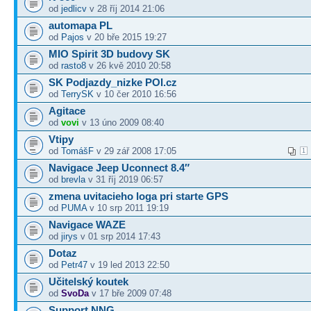
od
jedlicv
v 28 říj 2014 21:06
automapa PL
od
Pajos
v 20 bře 2015 19:27
MIO Spirit 3D budovy SK
od
rasto8
v 26 kvě 2010 20:58
SK Podjazdy_nizke POI.cz
od
TerrySK
v 10 čer 2010 16:56
Agitace
od
vovi
v 13 úno 2009 08:40
Vtipy
od
TomášF
v 29 zář 2008 17:05
1
Navigace Jeep Uconnect 8.4″
od
brevla
v 31 říj 2019 06:57
zmena uvitacieho loga pri starte GPS
od
PUMA
v 10 srp 2011 19:19
Navigace WAZE
od
jirys
v 01 srp 2014 17:43
Dotaz
od
Petr47
v 19 led 2013 22:50
Učitelský koutek
od
SvoDa
v 17 bře 2009 07:48
Support NNG