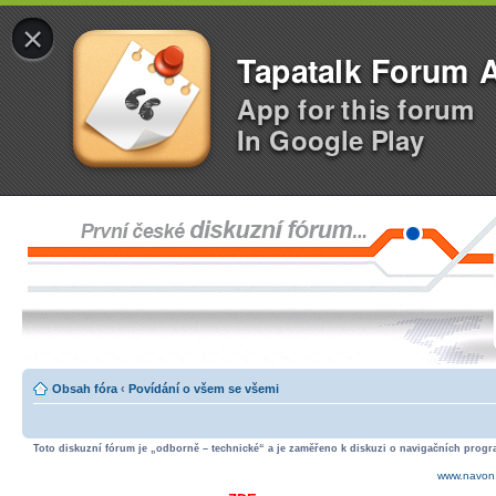
×
Tapatalk Forum 
App for this forum
In Google Play
Obsah fóra
‹
Povídání o všem se všemi
Toto diskuzní fórum je „odborně – technické“ a je zaměřeno k diskuzi o navigačních progra
www.navon.