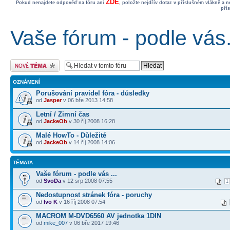
ZDE
Pokud nenajdete odpověď na fóru ani
, položte nejdřív dotaz v příslušném vlákně a 
pří
Vaše fórum - podle vás.
Odeslat nové téma
OZNÁMENÍ
Porušování pravidel fóra - důsledky
od
Jasper
v 06 bře 2013 14:58
Letní / Zimní čas
od
JackeOb
v 30 říj 2008 16:28
Malé HowTo - Důležité
od
JackeOb
v 14 říj 2008 14:06
TÉMATA
Vaše fórum - podle vás ...
od
SvoDa
v 12 srp 2008 07:55
1
Nedostupnost stránek fóra - poruchy
od
Ivo K
v 16 říj 2008 07:54
MACROM M-DVD6560 AV jednotka 1DIN
od
mike_007
v 06 bře 2017 19:46