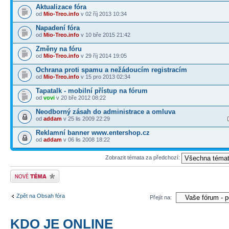
Aktualizace fóra
od
Mio-Treo.info
v 02 říj 2013 10:34
Napadení fóra
od
Mio-Treo.info
v 10 bře 2015 21:42
Změny na fóru
od
Mio-Treo.info
v 29 říj 2014 19:05
Ochrana proti spamu a nežádoucím registracím
od
Mio-Treo.info
v 15 pro 2013 02:34
Tapatalk - mobilní přístup na fórum
od
vovi
v 20 bře 2012 08:22
Neodborný zásah do administrace a omluva
od
addam
v 25 lis 2009 22:29
Reklamní banner www.entershop.cz
od
addam
v 06 lis 2008 18:22
Zobrazit témata za předchozí:
Odeslat nové téma
Zpět na Obsah fóra
Přejít na:
KDO JE ONLINE