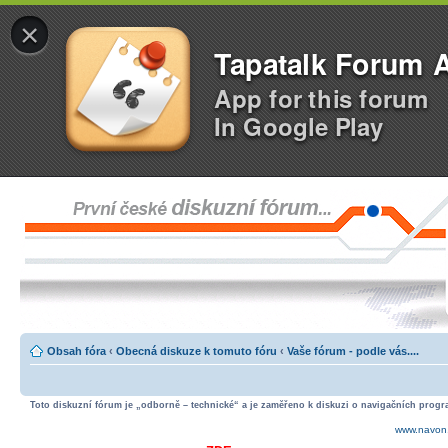
×
Tapatalk Forum 
App for this forum
In Google Play
Obsah fóra
‹
Obecná diskuze k tomuto fóru
‹
Vaše fórum - podle vás....
Toto diskuzní fórum je „odborně – technické“ a je zaměřeno k diskuzi o navigačních progra
www.navon.