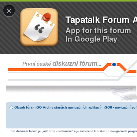
×
Tapatalk Forum 
App for this forum
In Google Play
Obsah fóra
‹
iGO Archiv starších navigačních aplikací
‹
iGO8 - navigační so
Toto diskuzní fórum je „odborně – technické“ a je zaměřeno k diskuzi o navigačních progra