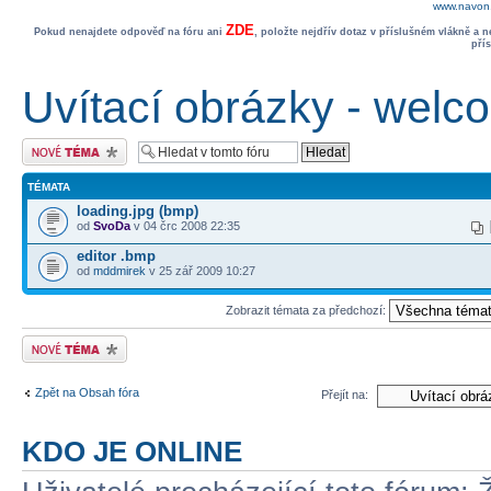
www.navon.
ZDE
Pokud nenajdete odpověď na fóru ani
, položte nejdřív dotaz v příslušném vlákně a 
pří
Uvítací obrázky - welc
Odeslat nové téma
TÉMATA
loading.jpg (bmp)
od
SvoDa
v 04 črc 2008 22:35
editor .bmp
od
mddmirek
v 25 zář 2009 10:27
Zobrazit témata za předchozí:
Odeslat nové téma
Zpět na Obsah fóra
Přejít na:
KDO JE ONLINE