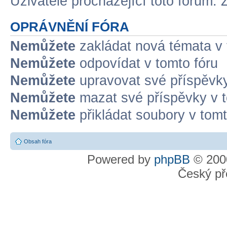
Uživatelé procházející toto fórum: 
OPRÁVNĚNÍ FÓRA
Nemůžete
zakládat nová témata v 
Nemůžete
odpovídat v tomto fóru
Nemůžete
upravovat své příspěvky
Nemůžete
mazat své příspěvky v t
Nemůžete
přikládat soubory v tomt
Obsah fóra
Powered by
phpBB
© 2000
Český př