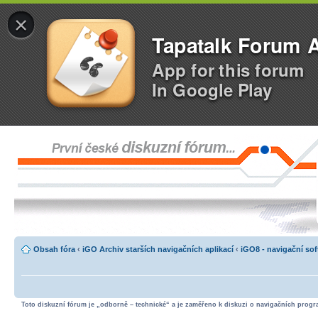
×
Tapatalk Forum 
App for this forum
In Google Play
Obsah fóra
‹
iGO Archiv starších navigačních aplikací
‹
iGO8 - navigační so
Toto diskuzní fórum je „odborně – technické“ a je zaměřeno k diskuzi o navigačních progra