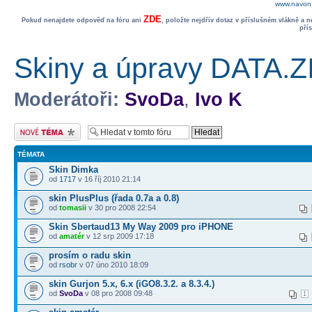
www.navon.
ZDE
Pokud nenajdete odpověď na fóru ani
, položte nejdřív dotaz v příslušném vlákně a 
pří
Skiny a úpravy DATA.Z
Moderátoři:
SvoDa
,
Ivo K
Odeslat nové téma
TÉMATA
Skin Dimka
od
1717
v 16 říj 2010 21:14
skin PlusPlus (řada 0.7a a 0.8)
od
tomasii
v 30 pro 2008 22:54
Skin Sbertaud13 My Way 2009 pro iPHONE
od
amatér
v 12 srp 2009 17:18
prosím o radu skin
od
rsobr
v 07 úno 2010 18:09
skin Gurjon 5.x, 6.x (iGO8.3.2. a 8.3.4.)
od
SvoDa
v 08 pro 2008 09:48
1