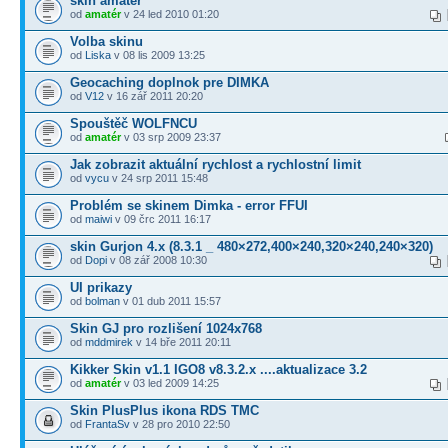
skin amatér
od
amatér
v 24 led 2010 01:20
Volba skinu
od
Liska
v 08 lis 2009 13:25
Geocaching doplnok pre DIMKA
od
V12
v 16 zář 2011 20:20
Spouštěč WOLFNCU
od
amatér
v 03 srp 2009 23:37
Jak zobrazit aktuální rychlost a rychlostní limit
od
vycu
v 24 srp 2011 15:48
Problém se skinem Dimka - error FFUI
od
maiwi
v 09 črc 2011 16:17
skin Gurjon 4.x (8.3.1 _ 480×272,400×240,320×240,240×320)
od
Dopi
v 08 zář 2008 10:30
UI prikazy
od
bolman
v 01 dub 2011 15:57
Skin GJ pro rozlišení 1024x768
od
mddmirek
v 14 bře 2011 20:11
Kikker Skin v1.1 IGO8 v8.3.2.x ....aktualizace 3.2
od
amatér
v 03 led 2009 14:25
Skin PlusPlus ikona RDS TMC
od
FrantaSv
v 28 pro 2010 22:50