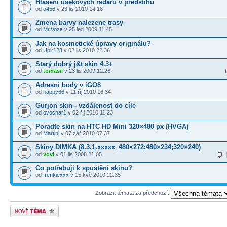
Hlášení úsekových radarů v předstihu
od
a456
v 23 lis 2010 14:18
Zmena barvy nalezene trasy
od
Mr.Voza
v 25 led 2009 11:45
Jak na kosmetické úpravy originálu?
od
Upir123
v 02 lis 2010 22:36
Starý dobrý j&t skin 4.3+
od
tomasii
v 23 lis 2009 12:26
Adresní body v iGO8
od
happy66
v 11 říj 2010 16:34
Gurjon skin - vzdálenost do cíle
od
ovocnar1
v 02 říj 2010 11:23
Poradte skin na HTC HD Mini 320×480 px (HVGA)
od
Martinj
v 07 zář 2010 07:37
Skiny DIMKA (8.3.1.xxxxx_480×272;480×234;320×240)
od
vovi
v 01 lis 2008 21:05
Co potřebuji k spuštění skinu?
od
frenkiexxx
v 15 kvě 2010 22:35
Zobrazit témata za předchozí:
Odeslat nové téma