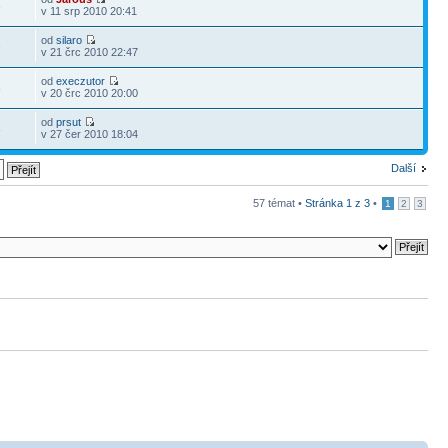
3
v 11 srp 2010 20:41
od
silaro
6
v 21 črc 2010 22:47
od
execzutor
8
v 20 črc 2010 20:00
od
prsut
8
v 27 čer 2010 18:04
Další
57 témat •
Stránka
1
z
3
•
1
2
3