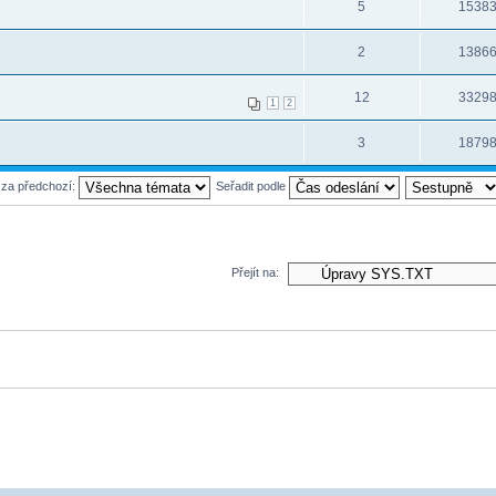
5
1538
2
1386
12
3329
1
2
3
1879
 za předchozí:
Seřadit podle
Přejít na: