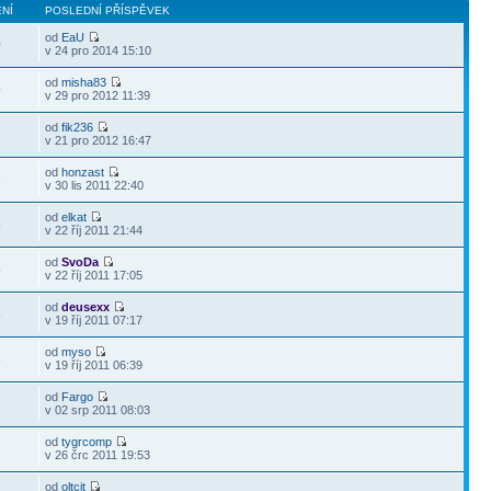
NÍ
POSLEDNÍ PŘÍSPĚVEK
od
EaU
0
v 24 pro 2014 15:10
od
misha83
9
v 29 pro 2012 11:39
od
fik236
8
v 21 pro 2012 16:47
od
honzast
3
v 30 lis 2011 22:40
od
elkat
5
v 22 říj 2011 21:44
od
SvoDa
5
v 22 říj 2011 17:05
od
deusexx
8
v 19 říj 2011 07:17
od
myso
8
v 19 říj 2011 06:39
od
Fargo
0
v 02 srp 2011 08:03
od
tygrcomp
2
v 26 črc 2011 19:53
od
oltcit