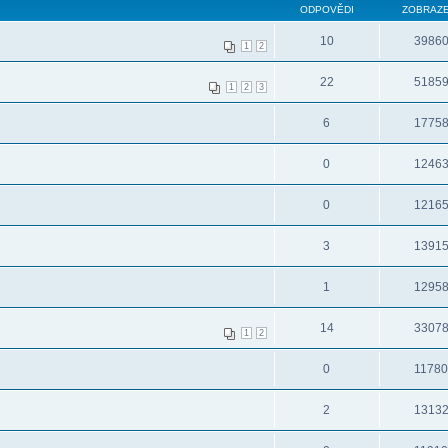
ODPOVĚDI
ZOBRAZE
10
3986
1
2
22
5185
1
2
3
6
1775
0
1246
0
1216
3
1391
1
1295
14
3307
1
2
0
1178
2
1313