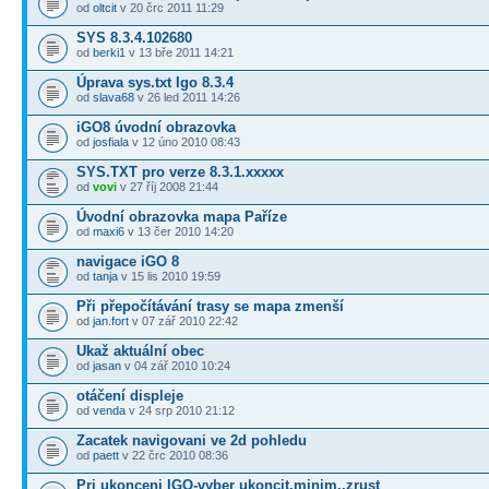
od
oltcit
v 20 črc 2011 11:29
SYS 8.3.4.102680
od
berki1
v 13 bře 2011 14:21
Úprava sys.txt Igo 8.3.4
od
slava68
v 26 led 2011 14:26
iGO8 úvodní obrazovka
od
josfiala
v 12 úno 2010 08:43
SYS.TXT pro verze 8.3.1.xxxxx
od
vovi
v 27 říj 2008 21:44
Úvodní obrazovka mapa Paříze
od
maxi6
v 13 čer 2010 14:20
navigace iGO 8
od
tanja
v 15 lis 2010 19:59
Při přepočítávání trasy se mapa zmenší
od
jan.fort
v 07 zář 2010 22:42
Ukaž aktuální obec
od
jasan
v 04 zář 2010 10:24
otáčení displeje
od
venda
v 24 srp 2010 21:12
Zacatek navigovani ve 2d pohledu
od
paett
v 22 črc 2010 08:36
Pri ukonceni IGO-vyber ukoncit,minim.,zrust