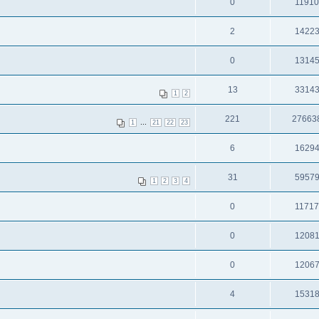
0
1191
2
1422
0
1314
13
3314
1
2
221
27663
...
1
21
22
23
6
1629
31
5957
1
2
3
4
0
1171
0
1208
0
1206
4
1531