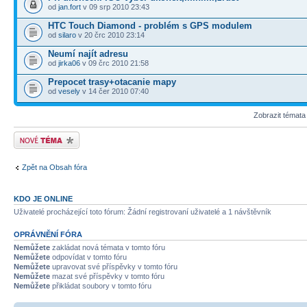
od
jan.fort
v 09 srp 2010 23:43
HTC Touch Diamond - problém s GPS modulem
od
silaro
v 20 črc 2010 23:14
Neumí najít adresu
od
jirka06
v 09 črc 2010 21:58
Prepocet trasy+otacanie mapy
od
vesely
v 14 čer 2010 07:40
Zobrazit témata
Odeslat nové téma
Zpět na Obsah fóra
KDO JE ONLINE
Uživatelé procházející toto fórum: Žádní registrovaní uživatelé a 1 návštěvník
OPRÁVNĚNÍ FÓRA
Nemůžete
zakládat nová témata v tomto fóru
Nemůžete
odpovídat v tomto fóru
Nemůžete
upravovat své příspěvky v tomto fóru
Nemůžete
mazat své příspěvky v tomto fóru
Nemůžete
přikládat soubory v tomto fóru