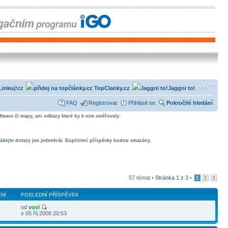
Linkuj!cz
TopClanky.cz
Jaggni to!
FAQ
Registrovat
Přihlásit se
Pokročilé hledání
tware či mapy, ani odkazy které by k nim směřovaly.
ádejte dotazy jen jedenkrát. Duplicitní příspěvky budou smazány.
57 témat •
Stránka
1
z
3
•
1
2
3
NÍ
POSLEDNÍ PŘÍSPĚVEK
od
vovi
0
v 05 říj 2008 20:53