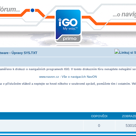
ftware
‹
Úpravy SYS.TXT
zaměřeno k diskuzi o navigačních programech IGO. V tomto diskuzním fóru nenajdete nelegální sof
www.navon.cz - Vše o navigacích NavON
taz v příslušném vlákně a neptejte se hned někoho v soukromé zprávě, pomůžete tím i ostatním. Vkl
ODPOVĚDI
ZOBRAZE
0
5301