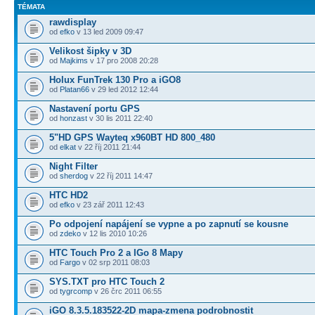
TÉMATA
rawdisplay
od
efko
v 13 led 2009 09:47
Velikost šipky v 3D
od
Majkims
v 17 pro 2008 20:28
Holux FunTrek 130 Pro a iGO8
od
Platan66
v 29 led 2012 12:44
Nastavení portu GPS
od
honzast
v 30 lis 2011 22:40
5"HD GPS Wayteq x960BT HD 800_480
od
elkat
v 22 říj 2011 21:44
Night Filter
od
sherdog
v 22 říj 2011 14:47
HTC HD2
od
efko
v 23 zář 2011 12:43
Po odpojení napájení se vypne a po zapnutí se kousne
od
zdeko
v 12 lis 2010 10:26
HTC Touch Pro 2 a IGo 8 Mapy
od
Fargo
v 02 srp 2011 08:03
SYS.TXT pro HTC Touch 2
od
tygrcomp
v 26 črc 2011 06:55
iGO 8.3.5.183522-2D mapa-zmena podrobnostit