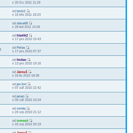
0
v 20 črc 2011 11:29
od
berki1
3
v 15 bře 2011 18:23
od
slava68
5
v 26 led 2011 14:26
od
hladik2
3
v 17 pro 2010 10:43
od
Peťas
8
v 17 pro 2010 07:37
od
fmilan
4
v 13 pro 2010 19:16
od
Jarouš
9
v 16 lis 2010 18:38
od
jan.fort
7
v 07 zář 2010 22:42
od
jasan
1
v 04 zář 2010 10:24
od
venda
7
v 24 srp 2010 21:12
od
tomasii
8
v 15 srp 2010 20:19
od
Jarouš