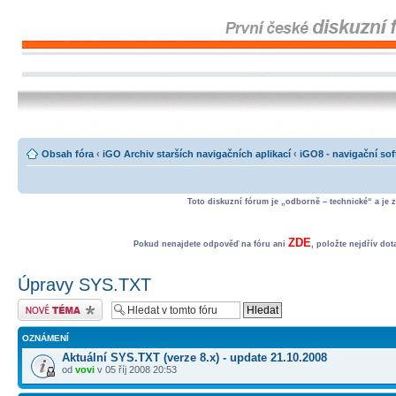
Obsah fóra
‹
iGO Archiv starších navigačních aplikací
‹
iGO8 - navigační so
Toto diskuzní fórum je „odborně – technické“ a je 
ZDE
Pokud nenajdete odpověď na fóru ani
, položte nejdřív do
Úpravy SYS.TXT
Odeslat nové téma
OZNÁMENÍ
Aktuální SYS.TXT (verze 8.x) - update 21.10.2008
od
vovi
v 05 říj 2008 20:53