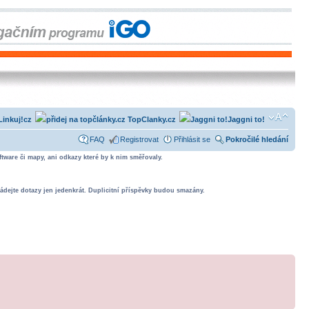
Linkuj!cz
TopClanky.cz
Jaggni to!
FAQ
Registrovat
Přihlásit se
Pokročilé hledání
tware či mapy, ani odkazy které by k nim směřovaly.
ádejte dotazy jen jedenkrát. Duplicitní příspěvky budou smazány.