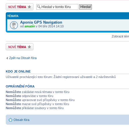
Odeslat nové téma
TÉMATA
Aponia GPS Navigation
od
amatér
v 04 bře 2014 14:10
Zobrazit té
Odeslat nové téma
Zpět na Obsah fóra
KDO JE ONLINE
Uživatelé procházející toto fórum: Žádní registrovaní uživatelé a 2 návštevníků
OPRÁVNĚNÍ FÓRA
Nemůžete
zakládat nová témata v tomto fóru
Nemůžete
odpovídat v tomto fóru
Nemůžete
upravovat své příspěvky v tomto fóru
Nemůžete
mazat své příspěvky v tomto fóru
Nemůžete
přikládat soubory v tomto fóru
Obsah fóra