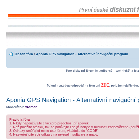
Obsah fóra
‹
Aponia GPS Navigation - Alternativní navigační program
Toto diskuzní fórum je „odborně – technické“ a je 
ZDE
Pokud nenajdete odpověď na fóru ani
, položte nejdřív do
Aponia GPS Navigation - Alternativní navigační
Moderátor:
xroman
Pravidla fóra
1. Nikdy nepoužívejte citaci pro předchozí příspěvek.
2. Než položíte otázku, tak se podívejte zda již nebyla v minulosti zodpovězena (použ
3. Odkazy směřující mimo toto fórum, vkládejte do "CODE"
4. Nezveřejňujte zde odkazy na nelegální software a mapy.