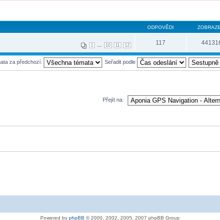
ODPOVĚDI
ZOBRAZE
117
44131
...
1
10
11
12
mata za předchozí:
Seřadit podle
Přejít na:
Powered by
phpBB
© 2000, 2002, 2005, 2007 phpBB Group