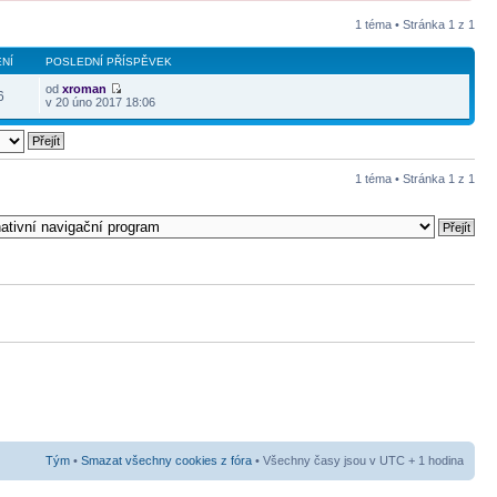
1 téma • Stránka
1
z
1
NÍ
POSLEDNÍ PŘÍSPĚVEK
od
xroman
6
v 20 úno 2017 18:06
1 téma • Stránka
1
z
1
Tým
•
Smazat všechny cookies z fóra
• Všechny časy jsou v UTC + 1 hodina