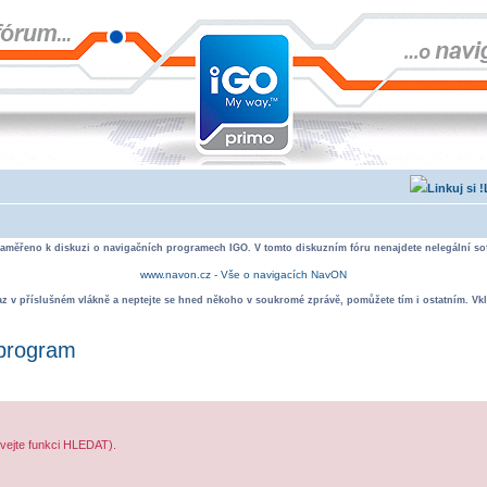
zaměřeno k diskuzi o navigačních programech IGO. V tomto diskuzním fóru nenajdete nelegální sof
www.navon.cz - Vše o navigacích NavON
taz v příslušném vlákně a neptejte se hned někoho v soukromé zprávě, pomůžete tím i ostatním. Vkl
 program
ívejte funkci HLEDAT).