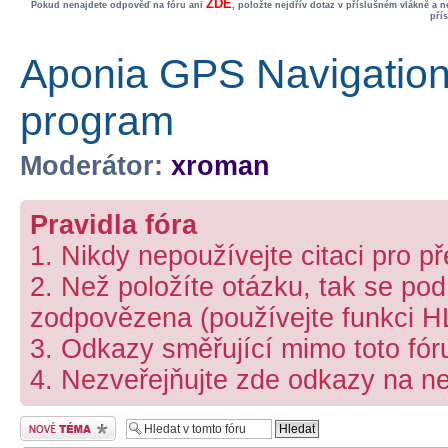
ZDE
Pokud nenajdete odpověď na fóru ani
, položte nejdřív dotaz v příslušném vlákně a 
pří
Aponia GPS Navigation 
program
Moderátor:
xroman
Pravidla fóra
1. Nikdy nepoužívejte citaci pro p
2. Než položíte otázku, tak se podí
zodpovězena (používejte funkci 
3. Odkazy směřující mimo toto fó
4. Nezveřejňujte zde odkazy na ne
Odeslat nové téma