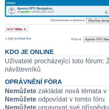
TÉMATA
Aponia GPS Navigation
od
amatér
v 04 bře 2014 14:10
Zobrazit témata za předchozí:
Odeslat nové téma
Zpět na Obsah fóra
Přejít na:
KDO JE ONLINE
Uživatelé procházející toto fórum: 
návštevníků
OPRÁVNĚNÍ FÓRA
Nemůžete
zakládat nová témata v 
Nemůžete
odpovídat v tomto fóru
Nemůžete
upravovat své příspěvky