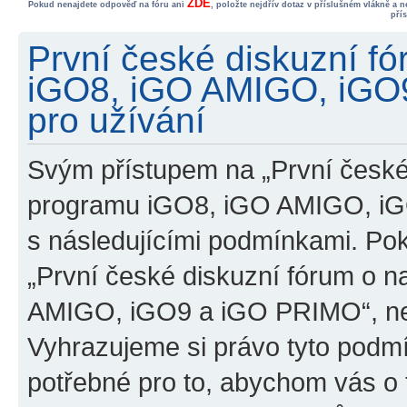
ZDE
Pokud nenajdete odpověď na fóru ani
, položte nejdřív dotaz v příslušném vlákně a 
pří
První české diskuzní f
iGO8, iGO AMIGO, iGO
pro užívání
Svým přístupem na „První české
programu iGO8, iGO AMIGO, iG
s následujícími podmínkami. Po
„První české diskuzní fórum o 
AMIGO, iGO9 a iGO PRIMO“, nevs
Vyhrazujeme si právo tyto podmí
potřebné pro to, abychom vás o t