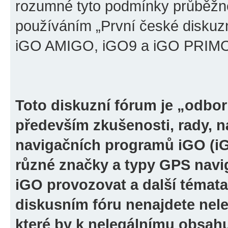
rozumné tyto podmínky průběžně
používáním „První české diskuz
iGO AMIGO, iGO9 a iGO PRIMO“ 
Toto diskuzní fórum je „odbor
především zkušenosti, rady, n
navigačních programů iGO (i
různé značky a typy GPS navi
iGO provozovat a další témata
diskusním fóru nenajdete nel
které by k nelegálnímu obsah