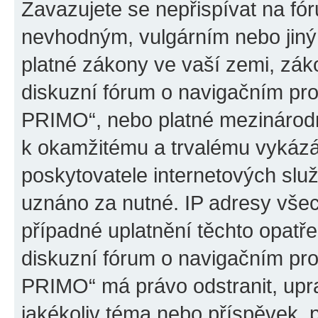
Zavazujete se nepřispívat na fó
nevhodným, vulgárním nebo jiný
platné zákony ve vaší zemi, záko
diskuzní fórum o navigačním p
PRIMO“, nebo platné mezinárodn
k okamžitému a trvalému vykázá
poskytovatele internetových slu
uznáno za nutné. IP adresy všec
případné uplatnění těchto opatře
diskuzní fórum o navigačním p
PRIMO“ má právo odstranit, upr
jakékoliv téma nebo příspěvek, 