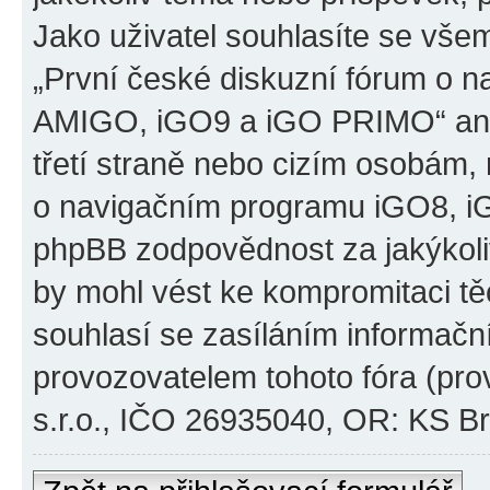
Jako uživatel souhlasíte se všem
„První české diskuzní fórum o 
AMIGO, iGO9 a iGO PRIMO“ ani
třetí straně nebo cizím osobám,
o navigačním programu iGO8, 
phpBB zodpovědnost za jakýkoliv
by mohl vést ke kompromitaci těch
souhlasí se zasíláním informačn
provozovatelem tohoto fóra (pro
s.r.o., IČO 26935040, OR: KS Brn