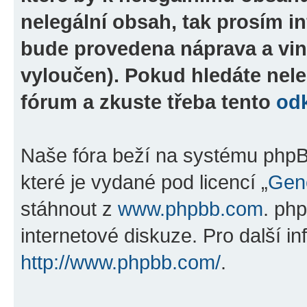
nelegální obsah, tak prosím i
bude provedena náprava a vin
vyloučen). Pokud hledáte nele
fórum a zkuste třeba tento
od
Naše fóra beží na systému phpBB
které je vydané pod licencí „
Gene
stáhnout z
www.phpbb.com
. ph
internetové diskuze. Pro další i
http://www.phpbb.com/
.