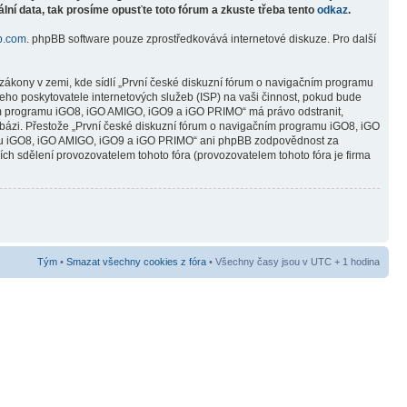
lní data, tak prosíme opusťte toto fórum a zkuste třeba tento
odkaz
.
b.com
. phpBB software pouze zprostředkovává internetové diskuze. Pro další
zákony v zemi, kde sídlí „První české diskuzní fórum o navigačním programu
ho poskytovatele internetových služeb (ISP) na vaši činnost, pokud bude
čním programu iGO8, iGO AMIGO, iGO9 a iGO PRIMO“ má právo odstranit,
abázi. Přestože „První české diskuzní fórum o navigačním programu iGO8, iGO
ramu iGO8, iGO AMIGO, iGO9 a iGO PRIMO“ ani phpBB zodpovědnost za
ních sdělení provozovatelem tohoto fóra (provozovatelem tohoto fóra je firma
Tým
•
Smazat všechny cookies z fóra
• Všechny časy jsou v UTC + 1 hodina