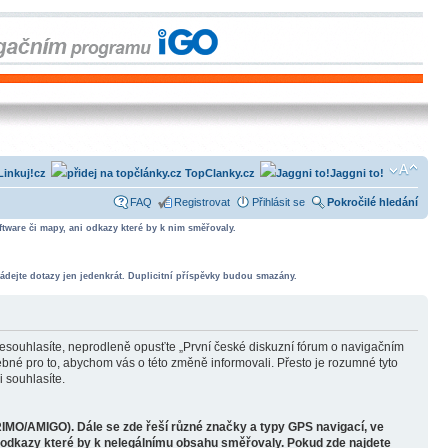
Linkuj!cz
TopClanky.cz
Jaggni to!
FAQ
Registrovat
Přihlásit se
Pokročilé hledání
tware či mapy, ani odkazy které by k nim směřovaly.
ádejte dotazy jen jedenkrát. Duplicitní příspěvky budou smazány.
souhlasíte, neprodleně opusťte „První české diskuzní fórum o navigačním
bné pro to, abychom vás o této změně informovali. Přesto je rozumné tyto
 souhlasíte.
RIMO/AMIGO). Dále se zde řeší různé značky a typy GPS navigací, ve
o odkazy které by k nelegálnímu obsahu směřovaly. Pokud zde najdete