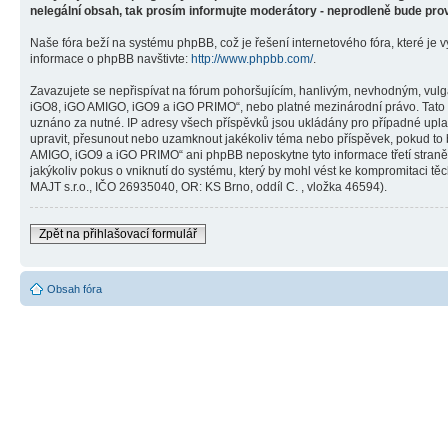
nelegální obsah, tak prosím informujte moderátory - neprodleně bude pro
Naše fóra beží na systému phpBB, což je řešení internetového fóra, které je v
informace o phpBB navštivte:
http://www.phpbb.com/
.
Zavazujete se nepřispívat na fórum pohoršujícím, hanlivým, nevhodným, vulg
iGO8, iGO AMIGO, iGO9 a iGO PRIMO“, nebo platné mezinárodní právo. Tato č
uznáno za nutné. IP adresy všech příspěvků jsou ukládány pro případné upla
upravit, přesunout nebo uzamknout jakékoliv téma nebo příspěvek, pokud to 
AMIGO, iGO9 a iGO PRIMO“ ani phpBB neposkytne tyto informace třetí stra
jakýkoliv pokus o vniknutí do systému, který by mohl vést ke kompromitaci těc
MAJT s.r.o., IČO 26935040, OR: KS Brno, oddíl C. , vložka 46594).
Zpět na přihlašovací formulář
Obsah fóra