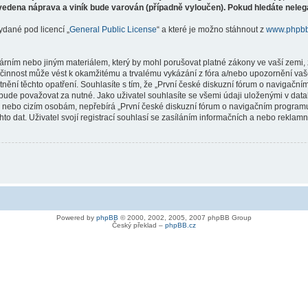
vedena náprava a viník bude varován (případně vyloučen). Pokud hledáte nelegá
ydané pod licencí „
General Public License
“ a které je možno stáhnout z
www.phpb
árním nebo jiným materiálem, který by mohl porušovat platné zákony ve vaší zemi, 
innost může vést k okamžitému a trvalému vykázání z fóra a/nebo upozornění vaše
tnění těchto opatření. Souhlasíte s tím, že „První české diskuzní fórum o naviga
bude považovat za nutné. Jako uživatel souhlasíte se všemi údaji uloženými v dat
ně nebo cizím osobám, nepřebírá „První české diskuzní fórum o navigačním prog
hto dat. Uživatel svojí registrací souhlasí se zasíláním informačních a nebo reklam
Powered by
phpBB
© 2000, 2002, 2005, 2007 phpBB Group
Český překlad –
phpBB.cz