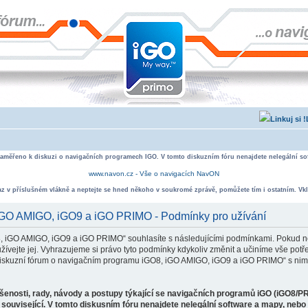
zaměřeno k diskuzi o navigačních programech IGO. V tomto diskuzním fóru nenajdete nelegální sof
www.navon.cz - Vše o navigacích NavON
taz v příslušném vlákně a neptejte se hned někoho v soukromé zprávě, pomůžete tím i ostatním. Vkl
 iGO AMIGO, iGO9 a iGO PRIMO - Podmínky pro užívání
, iGO AMIGO, iGO9 a iGO PRIMO“ souhlasíte s následujícími podmínkami. Pokud ne
ejte jej. Vyhrazujeme si právo tyto podmínky kdykoliv změnit a učiníme vše potře
iskuzní fórum o navigačním programu iGO8, iGO AMIGO, iGO9 a iGO PRIMO“ s nimi
ušenosti, rady, návody a postupy týkající se navigačních programů iGO (iGO8/P
související. V tomto diskusním fóru nenajdete nelegální software a mapy, neb