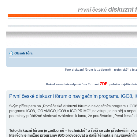
Obsah fóra
Toto diskuzní fórum je „odborně – technické“ a je 
ZDE
Pokud nenajdete odpověď na fóru ani
, položte nejdřív do
První české diskuzní fórum o navigačním programu iGO8,
Svým přístupem na „První české diskuzní fórum o navigačním programu iGO8
programu iGO8, iGO AMIGO, iGO9 a iGO PRIMO“, nevstupujte na něj a nepoužív
podmínky průběžně sledovat vzhledem k tomu, že používáním „První české d
Toto diskuzní fórum je „odborně – technické“ a řeší se zde především zk
kterých je možno programy iGO provozovat a další témata s navigováním 