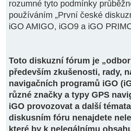
rozumné tyto podmínky průběžně
používáním „První české diskuz
iGO AMIGO, iGO9 a iGO PRIMO“ 
Toto diskuzní fórum je „odbor
především zkušenosti, rady, n
navigačních programů iGO (i
různé značky a typy GPS navi
iGO provozovat a další témata
diskusním fóru nenajdete nel
které by k nelegálnímu obsah