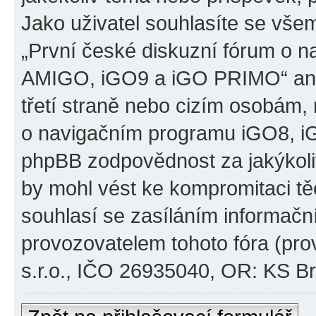
Jako uživatel souhlasíte se všem
„První české diskuzní fórum o 
AMIGO, iGO9 a iGO PRIMO“ ani
třetí straně nebo cizím osobám,
o navigačním programu iGO8, 
phpBB zodpovědnost za jakýkoliv
by mohl vést ke kompromitaci těch
souhlasí se zasíláním informačn
provozovatelem tohoto fóra (pro
s.r.o., IČO 26935040, OR: KS Brn