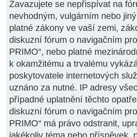
Zavazujete se nepřispívat na fó
nevhodným, vulgárním nebo jiný
platné zákony ve vaší zemi, záko
diskuzní fórum o navigačním p
PRIMO“, nebo platné mezinárodn
k okamžitému a trvalému vykázá
poskytovatele internetových slu
uznáno za nutné. IP adresy všec
případné uplatnění těchto opatře
diskuzní fórum o navigačním p
PRIMO“ má právo odstranit, upr
jakékoliv téma nebo příspěvek, 