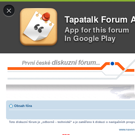
×
Tapatalk Forum 
App for this forum
In Google Play
Obsah fóra
Toto diskuzní fórum je „odborně – technické“ a je zaměřeno k diskuzi o navigačních progra
www.navon.