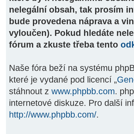
nelegální obsah, tak prosím i
bude provedena náprava a vin
vyloučen). Pokud hledáte nele
fórum a zkuste třeba tento
od
Naše fóra beží na systému phpBB
které je vydané pod licencí „
Gene
stáhnout z
www.phpbb.com
. ph
internetové diskuze. Pro další i
http://www.phpbb.com/
.