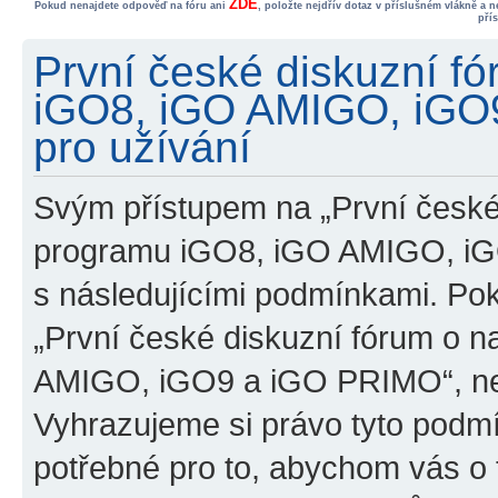
ZDE
Pokud nenajdete odpověď na fóru ani
, položte nejdřív dotaz v příslušném vlákně a 
pří
První české diskuzní f
iGO8, iGO AMIGO, iGO
pro užívání
Svým přístupem na „První české
programu iGO8, iGO AMIGO, iG
s následujícími podmínkami. Po
„První české diskuzní fórum o 
AMIGO, iGO9 a iGO PRIMO“, nevs
Vyhrazujeme si právo tyto podmí
potřebné pro to, abychom vás o t