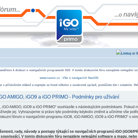
zaměřeno k diskuzi o navigačních programech IGO. V tomto diskuzním fóru nenajdete nelegální sof
www.navon.cz - Vše o navigacích NavON
taz v příslušném vlákně a neptejte se hned někoho v soukromé zprávě, pomůžete tím i ostatním. Vkl
 iGO AMIGO, iGO9 a iGO PRIMO - Podmínky pro užívání
, iGO AMIGO, iGO9 a iGO PRIMO“ souhlasíte s následujícími podmínkami. Pokud ne
ejte jej. Vyhrazujeme si právo tyto podmínky kdykoliv změnit a učiníme vše potře
iskuzní fórum o navigačním programu iGO8, iGO AMIGO, iGO9 a iGO PRIMO“ s nimi
ušenosti, rady, návody a postupy týkající se navigačních programů iGO (iGO8/P
související. V tomto diskusním fóru nenajdete nelegální software a mapy, neb