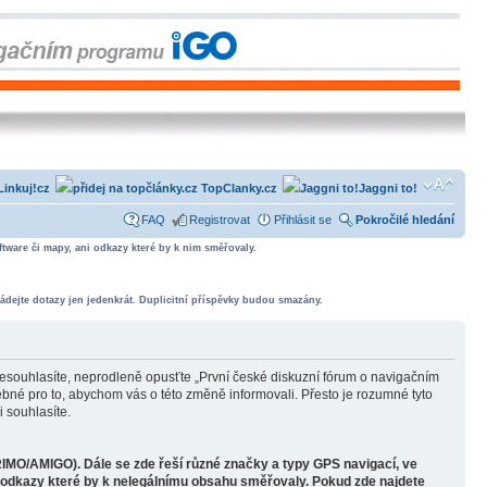
Linkuj!cz
TopClanky.cz
Jaggni to!
FAQ
Registrovat
Přihlásit se
Pokročilé hledání
tware či mapy, ani odkazy které by k nim směřovaly.
ádejte dotazy jen jedenkrát. Duplicitní příspěvky budou smazány.
souhlasíte, neprodleně opusťte „První české diskuzní fórum o navigačním
bné pro to, abychom vás o této změně informovali. Přesto je rozumné tyto
 souhlasíte.
RIMO/AMIGO). Dále se zde řeší různé značky a typy GPS navigací, ve
o odkazy které by k nelegálnímu obsahu směřovaly. Pokud zde najdete