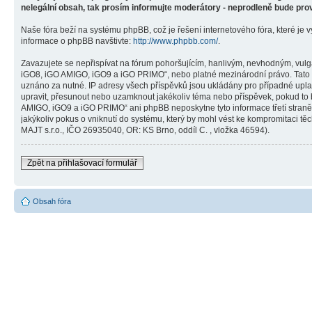
nelegální obsah, tak prosím informujte moderátory - neprodleně bude pro
Naše fóra beží na systému phpBB, což je řešení internetového fóra, které je v
informace o phpBB navštivte:
http://www.phpbb.com/
.
Zavazujete se nepřispívat na fórum pohoršujícím, hanlivým, nevhodným, vulg
iGO8, iGO AMIGO, iGO9 a iGO PRIMO“, nebo platné mezinárodní právo. Tato č
uznáno za nutné. IP adresy všech příspěvků jsou ukládány pro případné upla
upravit, přesunout nebo uzamknout jakékoliv téma nebo příspěvek, pokud to 
AMIGO, iGO9 a iGO PRIMO“ ani phpBB neposkytne tyto informace třetí stra
jakýkoliv pokus o vniknutí do systému, který by mohl vést ke kompromitaci těc
MAJT s.r.o., IČO 26935040, OR: KS Brno, oddíl C. , vložka 46594).
Zpět na přihlašovací formulář
Obsah fóra