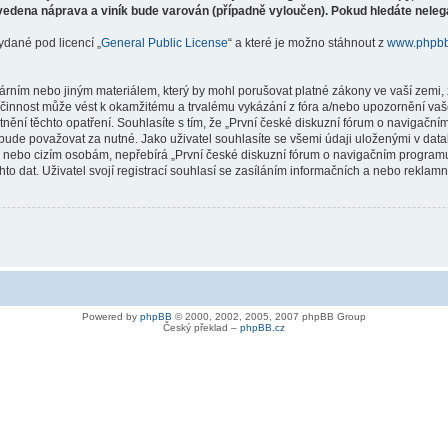
vedena náprava a viník bude varován (případně vyloučen). Pokud hledáte nelegá
ydané pod licencí „
General Public License
“ a které je možno stáhnout z
www.phpb
árním nebo jiným materiálem, který by mohl porušovat platné zákony ve vaší zemi, 
innost může vést k okamžitému a trvalému vykázání z fóra a/nebo upozornění vaše
tnění těchto opatření. Souhlasíte s tím, že „První české diskuzní fórum o naviga
bude považovat za nutné. Jako uživatel souhlasíte se všemi údaji uloženými v dat
ně nebo cizím osobám, nepřebírá „První české diskuzní fórum o navigačním prog
hto dat. Uživatel svojí registrací souhlasí se zasíláním informačních a nebo reklam
Powered by
phpBB
© 2000, 2002, 2005, 2007 phpBB Group
Český překlad –
phpBB.cz