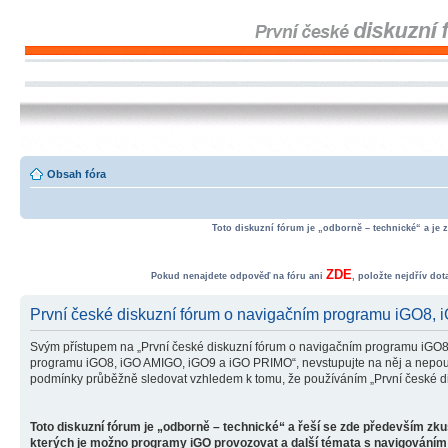
Obsah fóra
Toto diskuzní fórum je „odborně – technické“ a je 
ZDE
Pokud nenajdete odpověď na fóru ani
, položte nejdřív do
První české diskuzní fórum o navigačním programu iGO8,
Svým přístupem na „První české diskuzní fórum o navigačním programu iGO8
programu iGO8, iGO AMIGO, iGO9 a iGO PRIMO“, nevstupujte na něj a nepoužív
podmínky průběžně sledovat vzhledem k tomu, že používáním „První české d
Toto diskuzní fórum je „odborně – technické“ a řeší se zde především zk
kterých je možno programy iGO provozovat a další témata s navigováním 