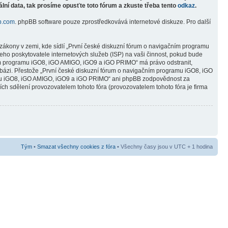
lní data, tak prosíme opusťte toto fórum a zkuste třeba tento
odkaz
.
b.com
. phpBB software pouze zprostředkovává internetové diskuze. Pro další
zákony v zemi, kde sídlí „První české diskuzní fórum o navigačním programu
ho poskytovatele internetových služeb (ISP) na vaši činnost, pokud bude
čním programu iGO8, iGO AMIGO, iGO9 a iGO PRIMO“ má právo odstranit,
abázi. Přestože „První české diskuzní fórum o navigačním programu iGO8, iGO
ramu iGO8, iGO AMIGO, iGO9 a iGO PRIMO“ ani phpBB zodpovědnost za
ních sdělení provozovatelem tohoto fóra (provozovatelem tohoto fóra je firma
Tým
•
Smazat všechny cookies z fóra
• Všechny časy jsou v UTC + 1 hodina